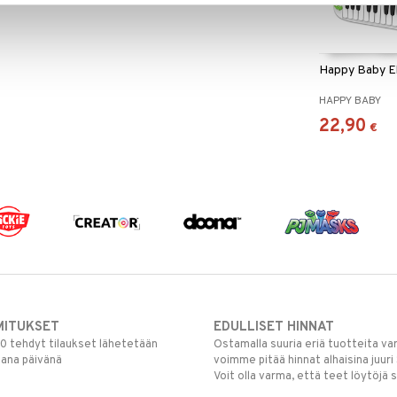
Happy Baby El
HAPPY BABY
22,90
€
MITUKSET
EDULLISET HINNAT
00 tehdyt tilaukset lähetetään
Ostamalla suuria eriä tuotteita 
mana päivänä
voimme pitää hinnat alhaisina juuri
Voit olla varma, että teet löytöjä 