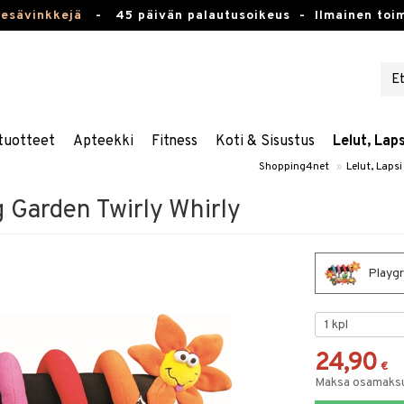
kesävinkkejä
-
45 päivän palautusoikeus -
Ilmainen toim
tuotteet
Apteekki
Fitness
Koti & Sisustus
Lelut, Lap
Shopping4net
»
Lelut, Laps
 Garden Twirly Whirly
Playgr
24,90
€
Maksa osamaksul