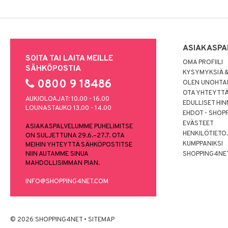
ASIAKASPA
SOITA TAI LAITA MEILLE
OMA PROFIILI
SÄHKÖPOSTIA
KYSYMYKSIÄ &
0800 9 18486
OLEN UNOHTAN
OTA YHTEYTT
AUKIOLOAJAT: 10.00 - 16.00
EDULLISET HI
LOUNASTAUKO 13.00 - 14.00
EHDOT - SHOP
EVÄSTEET
ASIAKASPALVELUMME PUHELIMITSE
HENKILÖTIETO
ON SULJETTUNA 29.6.–27.7. OTA
KUMPPANIKSI
MEIHIN YHTEYTTÄ SÄHKÖPOSTITSE
NIIN AUTAMME SINUA
SHOPPING4NE
MAHDOLLISIMMAN PIAN.
INFO@SHOPPING4NET.COM
© 2026 SHOPPING4NET
•
SITEMAP