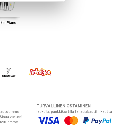
äin Piano
TURVALLINEN OSTAMINEN
varastoomme
laskulla, pankkikortilla tai asiakastilin kautta
 Sinua varten!
sivuillamme.