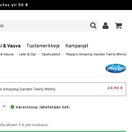
itus yli 50 €
si & Vauva
Tuotemerkkejä
Kampanjat
i & Vauva
»
Leiki & Opi
»
Opetuslelut
»
Playgro Amazing Garden Twirly Whirly
24,90 €
o Amazing Garden Twirly Whirly
Varastossa, lähetetään heti
la alkaen 5 € per kuukausi.