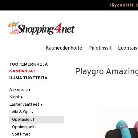
Täydellisiä 
Kauneudenhoito
Piilolinssit
Luontais
TUOTEMERKKEJÄ
Playgro Amazing
KAMPANJAT
UUSIA TUOTTEITA
Askartelu
Kirjat
Askartelumateriaalit
Lastenvaatteet
Askartelusetti
Askartelukirjat
Leiki & Opi
Helmet
Maalauskirjat
Alaosat
Koulutarvikkeet
Päiväkirjat
Alusvaatteet & Sukat
Leggingsit
Opetuslelut
Muovailuvaha
Kengät
Oppimispelit
Piirrä ja maalaa
Mekot
Soittimet