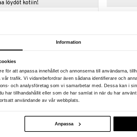
a löydöt kotiin!
isuuteen tehdä löytöjä suuresta ALEstamme. Juuri
mme suuren valikoiman jännittäviä tuotteita
a hinnoilla!
massa 31.8.2026 asti mutta ole nopea -
otteesi voivat päästä loppumaan!
Information
i ale-löydöt »
cookies
Bamse
e för att anpassa innehållet och annonserna till användarna, tillh
ly on vaunuun kiinnitettävä aktiviteettilelu.
Magneettikirj
vår trafik. Vi vidarebefordrar även sådana identifierare och anna
a kuvioita ja hauskoja hahmoja, mikä tekee
BAMSE
Hahmot
pselle hauskan. Kiinnitä lelu vaunuun tai
nnons- och analysföretag som vi samarbetar med. Dessa kan i sin
13,90
 on leppäkerttu ja peili, purulelu ja rapinaääni.
€
har tillhandahållit eller som de har samlat in när du har använt
ortsatt användande av vår webbplats.
Anpassa