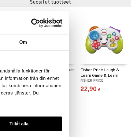
Suositut tuotteet
Om
Fidget-lelu tahmea kissan
Fisher Price Laugh &
andahålla funktioner för
aimet &
tassu
Learn Game & Learn
n information från din enhet
SUNTOY
FISHER PRICE
Controller
 tur kombinera informationen
3,90
22,90
€
€
 deras tjänster. Du
Tillåt alla