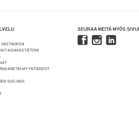
LVELU
SEURAA MEITÄ MYÖS SIVU
 VASTAUKSIA
UT ASIAKASTIETONI
Ä
NNAT
PING4NETIN MYYNTIEHDOT
JEN SUOJAUS
T