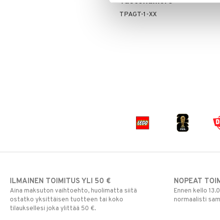
Tuotenumero
Pokemon
TPAGT-1-XX
Skrållan
Super Mario
Viiru & Pesonen
ILMAINEN TOIMITUS YLI 50 €
NOPEAT TOI
Aina maksuton vaihtoehto, huolimatta siitä
Ennen kello 13.
ostatko yksittäisen tuotteen tai koko
normaalisti sa
tilauksellesi joka ylittää 50 €.