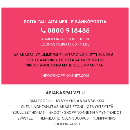
SOITA TAI LAITA MEILLE SÄHKÖPOSTIA
0800 9 18486
AUKIOLOAJAT: 10.00 - 16.00
LOUNASTAUKO 13.00 - 14.00
ASIAKASPALVELUMME PUHELIMITSE ON SULJETTUNA 29.6.–
27.7. OTA MEIHIN YHTEYTTÄ SÄHKÖPOSTITSE
NIIN AUTAMME SINUA MAHDOLLISIMMAN PIAN.
INFO@SHOPPING4NET.COM
ASIAKASPALVELU
OMA PROFIILI
KYSYMYKSIÄ & VASTAUKSIA
OLEN UNOHTANUT ASIAKASTIETONI
OTA YHTEYTTÄ
EDULLISET HINNAT
EHDOT - SHOPPING4NETIN MYYNTIEHDOT
EVÄSTEET
HENKILÖTIETOJEN SUOJAUS
KUMPPANIKSI
SHOPPING4NET