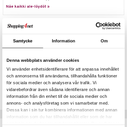
Näe kaikki ale-löydöt »
lo Kitty
.L.
Tuotetieto
mmi Lehmä
Söpö fidget peliohjaimen muodossa, täynnä nappeja, joita voi klikata,
painaa ja pyörittää. Ihanan koukuttavia klikkauksia ja söpöjä hahmoja!
le
Samtycke
Information
Om
Vaihda ja mukauta haluamallasi tavalla.
umi
Sisältää fidget-ohjaimen, viisi Clickeez-näppäintä ja avaimenperän.
le
Denna webbplats använder cookies
Muuta
 Patrol
Vi använder enhetsidentifierare för att anpassa innehållet
6 vuotta+
och annonserna till användarna, tillhandahålla funktioner
pi Pitkätossu
för sociala medier och analysera vår trafik. Vi
sa Possu
Tuotenumero
vidarebefordrar även sådana identifierare och annan
information från din enhet till de sociala medier och
 MASKS
TTC57-1-XX
annons- och analysföretag som vi samarbetar med.
kemon
Dessa kan i sin tur kombinera informationen med annan
Vinkkejä sinulle
ållan
information som du har tillhandahållit eller som de har
samlat in när du har använt deras tjänster. Du godkänner
er Mario