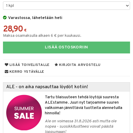
ut
nen
GO Disney
by's Dollhouse
pi Laiva
mput
o
lalaput
ohjattavat
keet
Varastossa, lähetetään heti
O Disney Princess
py Friends
pi Pitkätossu Huvikumpu
ten Huonekalut
badabado
ten aterimet
inkolasit
a & Palikat
ta
28,90
GO DUPLO
.L.
tot
ki
ka- & Säilytyslaatikot
ut ja lakit
€
O Builder
ysitterit
tuja hahmoja
isuus
Maksa osamaksulla alkaen 6 € per kuukausi.
O Friends
gtoys
lytys
tipullot & Tarvikkeet
starvikkeita
omag
uviltti
ot
kit
LISÄÄ OSTOSKORIIN
O Minecraft
entarvikkeita
gyn vaatteet
ipullot & Tarvikkeet
ut
gformers
iilit
blarna
taleikit
elut
GO Ninjago
ens Barn
ut
ikat
ulelut & helistimet
tman
oleikit
neuvot
LISÄÄ TOIVELISTALLE
KIRJOITA ARVOSTELU
GO Speed Champions
ållan
apussit
kalut
uvajumppa
libompa
opelit
iviteettilelut
KERRO YSTÄVÄLLE
GO Spidey
ffi Love
ney
elyvaunut
ALE - on aika napsauttaa löydöt kotiin!
O Super Heroes
mintahahmot
ney Prinsessat
ettävät lelut
Tartu tilaisuuteen tehdä löytöjä suuresta
ic
eli
ALEstamme. Juuri nyt tarjoamme suuren
valikoiman jännittäviä tuotteita alennetuilla
zen
hinnoilla!
Ale on voimassa 31.8.2026 asti mutta ole
mähäkkimies
nopea - suosikkituotteesi voivat päästä
loppumaan!
ry Potter