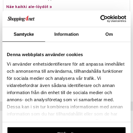
Näe kaikki ale-löydöt »
lo Kitty
.L.
Tuotetieto
mmi Lehmä
Lentävä dinosaurus, jota voit pidellä sormenpäälläsi tai mukana
Samtycke
Information
Om
tulevan jalustan avulla. Uhmaa painovoimaa!
le
Mitat: n. 12 cm.
umi
Denna webbplats använder cookies
Muuta
le
3 v+
Vi använder enhetsidentifierare för att anpassa innehållet
 Patrol
och annonserna till användarna, tillhandahålla funktioner
för sociala medier och analysera vår trafik. Vi
Tuotenumero
pi Pitkätossu
vidarebefordrar även sådana identifierare och annan
TVL82-1-XX
sa Possu
information från din enhet till de sociala medier och
annons- och analysföretag som vi samarbetar med.
 MASKS
Vinkkejä sinulle
Dessa kan i sin tur kombinera informationen med annan
kemon
information som du har tillhandahållit eller som de har
samlat in när du har använt deras tjänster. Du godkänner
ållan
våra cookies vid fortsatt användande av vår webbplats.
er Mario