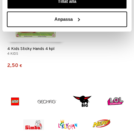
Tillåt alla
ru & Pesonen
Anpassa
4 Kids Sticky Hands 4 kpl
4 KIDS
2,50
€