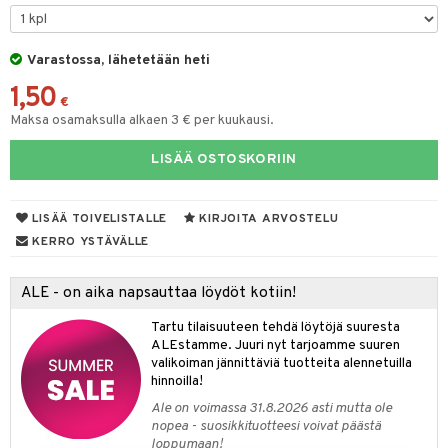
ut
nen
GO Disney
by's Dollhouse
pi Laiva
mput
o
lalaput
ohjattavat
keet
Varastossa, lähetetään heti
O Disney Princess
py Friends
pi Pitkätossu Huvikumpu
ten Huonekalut
badabado
ten aterimet
inkolasit
a & Palikat
ta
1,50
GO DUPLO
.L.
tot
ki
ka- & Säilytyslaatikot
ut ja lakit
€
O Builder
ysitterit
tuja hahmoja
isuus
Maksa osamaksulla alkaen 3 € per kuukausi.
O Friends
gtoys
lytys
tipullot & Tarvikkeet
starvikkeita
omag
uviltti
ot
kit
LISÄÄ OSTOSKORIIN
O Minecraft
entarvikkeita
gyn vaatteet
ipullot & Tarvikkeet
ut
gformers
iilit
blarna
taleikit
elut
GO Ninjago
ens Barn
ut
ikat
ulelut & helistimet
tman
oleikit
neuvot
LISÄÄ TOIVELISTALLE
KIRJOITA ARVOSTELU
GO Speed Champions
ållan
apussit
kalut
uvajumppa
libompa
opelit
iviteettilelut
KERRO YSTÄVÄLLE
GO Spidey
ffi Love
ney
elyvaunut
ALE - on aika napsauttaa löydöt kotiin!
O Super Heroes
mintahahmot
ney Prinsessat
ettävät lelut
Tartu tilaisuuteen tehdä löytöjä suuresta
ic
eli
ALEstamme. Juuri nyt tarjoamme suuren
valikoiman jännittäviä tuotteita alennetuilla
zen
hinnoilla!
Ale on voimassa 31.8.2026 asti mutta ole
mähäkkimies
nopea - suosikkituotteesi voivat päästä
loppumaan!
ry Potter