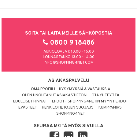
SOITA TAI LAITA MEILLE SÄHKÖPOSTIA
0800 9 18486
AUKIOLOAJAT: 10.00 - 16.00
LOUNASTAUKO 13.00 - 14.00
INFO@SHOPPING4NET.COM
ASIAKASPALVELU
OMA PROFIILI
KYSYMYKSIÄ & VASTAUKSIA
OLEN UNOHTANUT ASIAKASTIETONI
OTA YHTEYTTÄ
EDULLISET HINNAT
EHDOT - SHOPPING4NETIN MYYNTIEHDOT
EVÄSTEET
HENKILÖTIETOJEN SUOJAUS
KUMPPANIKSI
SHOPPING4NET
SEURAA MEITÄ MYÖS SIVUILLA