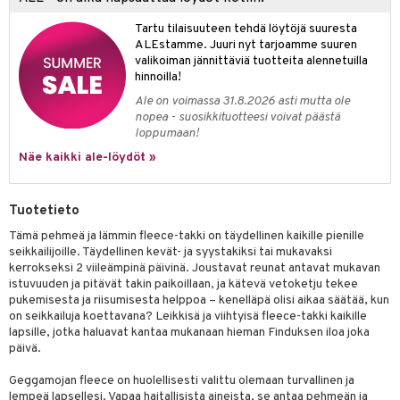
apussit
kalut
uvajumppa
libompa
opelit
iviteettilelut
GO Spidey
ffi Love
Tartu tilaisuuteen tehdä löytöjä suuresta
ney
elyvaunut
ALEstamme. Juuri nyt tarjoamme suuren
O Super Heroes
mintahahmot
valikoiman jännittäviä tuotteita alennetuilla
ney Prinsessat
ettävät lelut
hinnoilla!
ic
eli
Ale on voimassa 31.8.2026 asti mutta ole
nopea - suosikkituotteesi voivat päästä
zen
loppumaan!
mähäkkimies
Näe kaikki ale-löydöt »
ry Potter
Tuotetieto
lo Kitty
Tämä pehmeä ja lämmin fleece-takki on täydellinen kaikille pienille
.L.
seikkailijoille. Täydellinen kevät- ja syystakiksi tai mukavaksi
kerrokseksi 2 viileämpinä päivinä. Joustavat reunat antavat mukavan
mmi Lehmä
istuvuuden ja pitävät takin paikoillaan, ja kätevä vetoketju tekee
pukemisesta ja riisumisesta helppoa – kenelläpä olisi aikaa säätää, kun
le
on seikkailuja koettavana? Leikkisä ja viihtyisä fleece-takki kaikille
lapsille, jotka haluavat kantaa mukanaan hieman Finduksen iloa joka
umi
päivä.
le
Geggamojan fleece on huolellisesti valittu olemaan turvallinen ja
lempeä lapsellesi. Vapaa haitallisista aineista, se antaa pehmeän ja
 Patrol