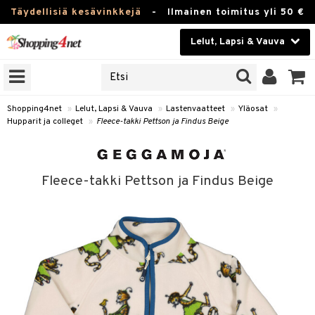
Täydellisiä kesävinkkejä
-
Ilmainen toimitus yli 50 €
Lelut, Lapsi & Vauva
ERKKEJÄ
Kauneudenhoito
JAT
UOTTEITA
Piilolinssit
Shopping4net
»
Lelut, Lapsi & Vauva
»
Lastenvaatteet
»
Yläosat
»
Hupparit ja colleget
»
Fleece-takki Pettson ja Findus Beige
Luontaistuotteet
u
Apteekki
lumateriaalit
Fleece-takki Pettson ja Findus Beige
atteet
lusetti
lukirjat
Fitness
kirjat
t
Koti & Sisustus
gingsit
rvikkeet
rjat
atteet & Sukat
Lelut, Lapsi & Vauva
luvaha
Tuotemerkkejä
ja maalaa
Kampanjat
otteet