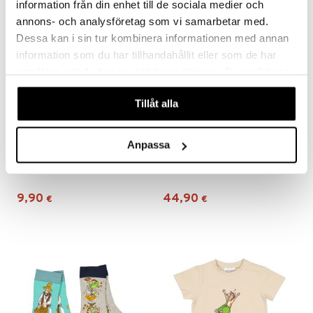
information från din enhet till de sociala medier och
annons- och analysföretag som vi samarbetar med.
Dessa kan i sin tur kombinera informationen med annan
information som du har tillhandahållit eller som de har
samlat in när du har använt deras tjänster. Du godkänner
våra cookies vid fortsatt användande av vår webbplats.
Tillåt alla
Saatavana useana vaihtoehtona
Anpassa
Geggamoja Tuttinauha Pettson & Findus Beige
Pyjama Pettson & Findus Beige
GEGGAMOJA
GEGGAMOJA
9,90
44,90
€
€