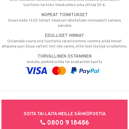
tuotteen tai koko tilauksellesi joka ylittää 50 €.
NOPEAT TOIMITUKSET
Ennen kello 13.00 tehdyt tilaukset lähetetään normaalisti samana
päivänä
EDULLISET HINNAT
Ostamalla suuria eriä tuotteita varastoomme voimme pitää hinnat
alhaisina juuri Sinua varten! Voit olla varma, että teet löytöjä sivuillamme.
TURVALLINEN OSTAMINEN
laskulla, pankkikortilla tai asiakastilin kautta
SOITA TAI LAITA MEILLE SÄHKÖPOSTIA
0800 9 18486