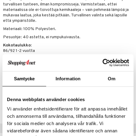
turvallisen tunteen, ilman kompromisseja. Varmistetaan, ettei
pi Pitkätossu
materiaalissa ole ei-toivottuja kemikaaleja – vain pehmeää lämpöä ja
mukavaa laatua, joka kestää pitkään. Turvallinen valinta sekä lapsille
sa Possu
että ympäristölle.
Materiaali: 100% Polyesteri.
 MASKS
Pesuohje: 40 astetta, ei rumpukuivausta.
kemon
Kokotaulukko
:
86/92 1-2 vuotta
ållan
98/104 2-4 vuotta
er Mario
110/116 5-6 vuotta
122/128 6-8 vuotta
ru & Pesonen
Muuta
Samtycke
Information
Om
noin 1 vuosi+
Denna webbplats använder cookies
Tuotenumero
Vi använder enhetsidentifierare för att anpassa innehållet
TGG77-1-1G
och annonserna till användarna, tillhandahålla funktioner
för sociala medier och analysera vår trafik. Vi
Vinkkejä sinulle
vidarebefordrar även sådana identifierare och annan