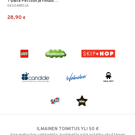
T-paita Pettson ja Findus Vihreä
GEGGAMOJA
28,90
€
ILMAINEN TOIMITUS YLI 50 €
Aina maksuton vaihtoehto, huolimatta siitä ostatko yksittäisen