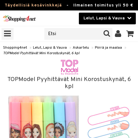
Täydellisiä kesävinkkejä
-
Ilmainen toimitus yli 50 €
Lelut, Lapsi & Vauva
ERKKEJÄ
Kauneudenhoito
JAT
UOTTEITA
Piilolinssit
Shopping4net
»
Lelut, Lapsi & Vauva
»
Askartelu
»
Piirrä ja maalaa
»
TOPModel Pyyhittävät Mini Korostuskynät, 6 kpl
Luontaistuotteet
u
Apteekki
lumateriaalit
TOPModel Pyyhittävät Mini Korostuskynät, 6
lusetti
Fitness
kpl
Koti & Sisustus
rvikkeet
Lelut, Lapsi & Vauva
luvaha
Tuotemerkkejä
ja maalaa
Kampanjat