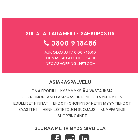
SOITA TAI LAITA MEILLE SÄHKÖPOSTIA
0800 9 18486
AUKIOLOAJAT: 10.00 - 16.00
LOUNASTAUKO 13.00 - 14.00
INFO@SHOPPING4NET.COM
ASIAKASPALVELU
OMA PROFIILI
KYSYMYKSIÄ & VASTAUKSIA
OLEN UNOHTANUT ASIAKASTIETONI
OTA YHTEYTTÄ
EDULLISET HINNAT
EHDOT - SHOPPING4NETIN MYYNTIEHDOT
EVÄSTEET
HENKILÖTIETOJEN SUOJAUS
KUMPPANIKSI
SHOPPING4NET
SEURAA MEITÄ MYÖS SIVUILLA