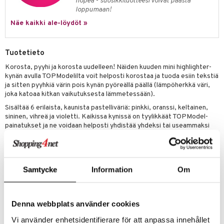
ney Prinsessat
nopea - suosikkituotteesi voivat päästä
ettävät lelut
loppumaan!
ic
eli
Näe kaikki ale-löydöt »
zen
mähäkkimies
Tuotetieto
Korosta, pyyhi ja korosta uudelleen! Näiden kuuden mini highlighter-
ry Potter
kynän avulla TOPModelilta voit helposti korostaa ja tuoda esiin tekstiä
ja sitten pyyhkiä värin pois kynän pyöreällä päällä (lämpöherkkä väri,
lo Kitty
joka katoaa kitkan vaikutuksesta lämmetessään).
.L.
Sisältää 6 erilaista, kaunista pastelliväriä: pinkki, oranssi, keltainen,
sininen, vihreä ja violetti. Kaikissa kynissä on tyylikkäät TOPModel-
mmi Lehmä
painatukset ja ne voidaan helposti yhdistää yhdeksi tai useammaksi
isommaksi kynäksi.
le
Muuta
umi
5 vuotta+
Samtycke
Information
Om
le
 Patrol
Tuotenumero
Denna webbplats använder cookies
TTE64-1-XX
pi Pitkätossu
Vi använder enhetsidentifierare för att anpassa innehållet
sa Possu