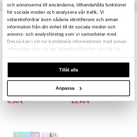
och annonserna till användarna, tillhandahålla funktioner
Vinkkejä sinulle
 MASKS
för sociala medier och analysera vår trafik. Vi
vidarebefordrar även sådana identifierare och annan
kemon
information från din enhet till de sociala medier och
ållan
annons- och analysföretag som vi samarbetar med.
Dessa kan i sin tur kombinera informationen med annan
er Mario
information som du har tillhandahållit eller som de har
ru & Pesonen
samlat in när du har använt deras tjänster. Du godkänner
våra cookies vid fortsatt användande av vår webbplats.
Tillåt alla
TOPModel Mini Muistikirja FUR-EVER FRIENDS
TOPModel Penaali SUMMER FEELING
Anpassa
TOPMODEL
TOPMODEL
6,50
23,90
€
€