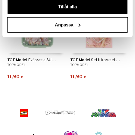
våra cookies vid fortsatt användande av vår webbplats.
Tillåt alla
 MASKS
kemon
Anpassa
ållan
er Mario
ru & Pesonen
TOPModel Eväsrasia SUMMER FEELING
TOPModel Setti korusetti SUMMER FEELING
TOPMODEL
TOPMODEL
11,90
11,90
€
€