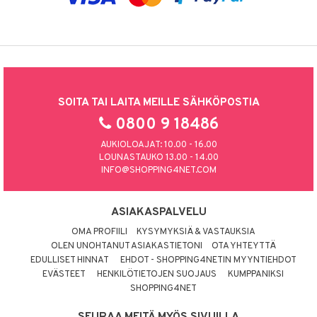
SOITA TAI LAITA MEILLE SÄHKÖPOSTIA
0800 9 18486
AUKIOLOAJAT: 10.00 - 16.00
LOUNASTAUKO 13.00 - 14.00
INFO@SHOPPING4NET.COM
ASIAKASPALVELU
OMA PROFIILI
KYSYMYKSIÄ & VASTAUKSIA
OLEN UNOHTANUT ASIAKASTIETONI
OTA YHTEYTTÄ
EDULLISET HINNAT
EHDOT - SHOPPING4NETIN MYYNTIEHDOT
EVÄSTEET
HENKILÖTIETOJEN SUOJAUS
KUMPPANIKSI
SHOPPING4NET
SEURAA MEITÄ MYÖS SIVUILLA