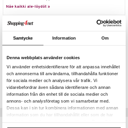
ney Prinsessat
ettävät lelut
Näe kaikki ale-löydöt »
ic
eli
zen
Tuotetieto
mähäkkimies
Käytännöllinen penaali TOPModel-sarjasta SUMMER FEELING, jossa
on romanttinen mallikuva etupuolella ja kaunis kukkien ja perhosten
Samtycke
Information
Om
ry Potter
kuvio takapuolella. Kaksi vetoketjua ja yhteensä kolme lokeroa kynien,
meikkien tai muiden pienten esineiden säilyttämiseen.
lo Kitty
Mitat: 2 x 11 x 22 cm.
Denna webbplats använder cookies
.L.
Muuta
Vi använder enhetsidentifierare för att anpassa innehållet
mmi Lehmä
5 vuotta+
och annonserna till användarna, tillhandahålla funktioner
le
för sociala medier och analysera vår trafik. Vi
Tuotenumero
vidarebefordrar även sådana identifierare och annan
umi
information från din enhet till de sociala medier och
TTE62-1-XX
le
annons- och analysföretag som vi samarbetar med.
Dessa kan i sin tur kombinera informationen med annan
 Patrol
Vinkkejä sinulle
information som du har tillhandahållit eller som de har
pi Pitkätossu
samlat in när du har använt deras tjänster. Du godkänner
sa Possu