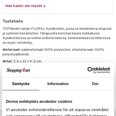
ney Prinsessat
ettävät lelut
Näe kaikki ale-löydöt »
ic
eli
zen
Tuotetieto
mähäkkimies
TOPModel-sarjan FLORAL-kynäkotelo, jossa on kimalteleva etupuoli
ja suloinen koiramotiivi. Takapuolta koristaa kaunis kukkakuvio.
ry Potter
Kynäkotelossa on kolme erillistä lokeroa, keskimmäisessä lokerossa
on myös vetoketju.
lo Kitty
Materiaali
: päämateriaali 100% polyesteri, etumateriaali: 100%
.L.
polyvinyylikloridi.
Mitat
: 2,5 x 22 x 11,5 cm.
mmi Lehmä
Muuta
le
5 vuotta+
umi
Samtycke
Information
Om
le
Tuotenumero
TTO63-1-XX
 Patrol
Denna webbplats använder cookies
pi Pitkätossu
Vi använder enhetsidentifierare för att anpassa innehållet
Suositut tuotteet
sa Possu
och annonserna till användarna, tillhandahålla funktioner