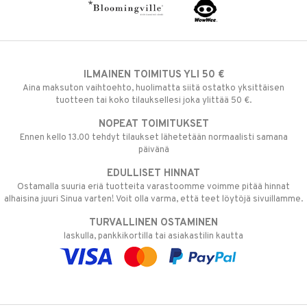
ILMAINEN TOIMITUS YLI 50 €
Aina maksuton vaihtoehto, huolimatta siitä ostatko yksittäisen
tuotteen tai koko tilauksellesi joka ylittää 50 €.
NOPEAT TOIMITUKSET
Ennen kello 13.00 tehdyt tilaukset lähetetään normaalisti samana
päivänä
EDULLISET HINNAT
Ostamalla suuria eriä tuotteita varastoomme voimme pitää hinnat
alhaisina juuri Sinua varten! Voit olla varma, että teet löytöjä sivuillamme.
TURVALLINEN OSTAMINEN
laskulla, pankkikortilla tai asiakastilin kautta