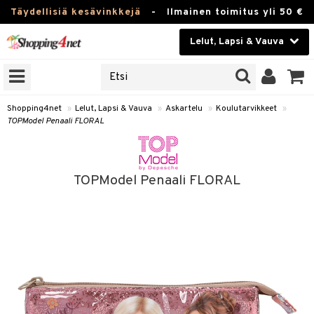
Täydellisiä kesävinkkejä
-
Ilmainen toimitus yli 50 €
Lelut, Lapsi & Vauva
ERKKEJÄ
Kauneudenhoito
JAT
UOTTEITA
Piilolinssit
Shopping4net
»
Lelut, Lapsi & Vauva
»
Askartelu
»
Koulutarvikkeet
»
TOPModel Penaali FLORAL
Luontaistuotteet
u
Apteekki
lumateriaalit
TOPModel Penaali FLORAL
lusetti
Fitness
Koti & Sisustus
arvikkeet
Lelut, Lapsi & Vauva
luvaha
Tuotemerkkejä
ja maalaa
Kampanjat