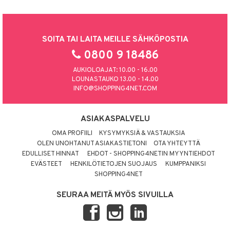
SOITA TAI LAITA MEILLE SÄHKÖPOSTIA
0800 9 18486
AUKIOLOAJAT: 10.00 - 16.00
LOUNASTAUKO 13.00 - 14.00
INFO@SHOPPING4NET.COM
ASIAKASPALVELU
OMA PROFIILI
KYSYMYKSIÄ & VASTAUKSIA
OLEN UNOHTANUT ASIAKASTIETONI
OTA YHTEYTTÄ
EDULLISET HINNAT
EHDOT - SHOPPING4NETIN MYYNTIEHDOT
EVÄSTEET
HENKILÖTIETOJEN SUOJAUS
KUMPPANIKSI
SHOPPING4NET
SEURAA MEITÄ MYÖS SIVUILLA