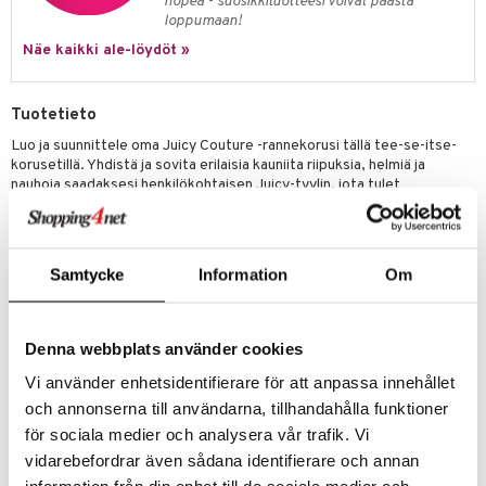
ney Prinsessat
nopea - suosikkituotteesi voivat päästä
ettävät lelut
loppumaan!
ic
eli
Näe kaikki ale-löydöt »
zen
mähäkkimies
Tuotetieto
Luo ja suunnittele oma Juicy Couture -rannekorusi tällä tee-se-itse-
ry Potter
korusetillä. Yhdistä ja sovita erilaisia kauniita riipuksia, helmiä ja
nauhoja saadaksesi henkilökohtaisen Juicy-tyylin, jota tulet
lo Kitty
rakastamaan!
.L.
Sisältää
:
mmi Lehmä
8 Juicy Couture -riipusta
Samtycke
Information
Om
210 sekoitettua helmeä
le
40 o-rengasta
umi
Denna webbplats använder cookies
3 ketjua
le
3 väristä satiininauhaa
Vi använder enhetsidentifierare för att anpassa innehållet
och annonserna till användarna, tillhandahålla funktioner
1 läpinäkyvä lanka
 Patrol
för sociala medier och analysera vår trafik. Vi
1 PlayTray
pi Pitkätossu
vidarebefordrar även sådana identifierare och annan
1 ohjelehti
sa Possu