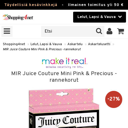
Täydellisiä kesävinkkejä
-
Ilmainen toimitus yli 50 €
Lelut, Lapsi & Vauva
ERKKEJÄ
Kauneudenhoito
JAT
UOTTEITA
Piilolinssit
Shopping4net
»
Lelut, Lapsi & Vauva
»
Askartelu
»
Askartelusetti
»
MIR Juice Couture Mini Pink & Precious -rannekorut
Luontaistuotteet
u
Apteekki
lumateriaalit
MIR Juice Couture Mini Pink & Precious -
elusetti
Fitness
rannekorut
Koti & Sisustus
rvikkeet
-27%
Lelut, Lapsi & Vauva
luvaha
Tuotemerkkejä
ja maalaa
Kampanjat