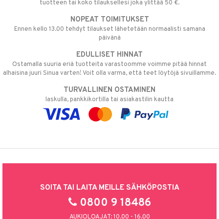
tuotteen tai koko tilauksellesi joka ylittää 50 €.
NOPEAT TOIMITUKSET
Ennen kello 13.00 tehdyt tilaukset lähetetään normaalisti samana
päivänä
EDULLISET HINNAT
Ostamalla suuria eriä tuotteita varastoomme voimme pitää hinnat
alhaisina juuri Sinua varten! Voit olla varma, että teet löytöjä sivuillamme.
TURVALLINEN OSTAMINEN
laskulla, pankkikortilla tai asiakastilin kautta
SOITA TAI LAITA MEILLE SÄHKÖPOSTIA
0800 9 18486
AUKIOLOAJAT: 10.00 - 16.00