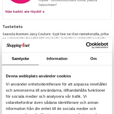
ney Prinsessat
nopea - suosikkituotteesi voivat päästä
ettävät lelut
loppumaan!
ic
eli
Näe kaikki ale-löydöt »
zen
mähäkkimies
Tuotetieto
Saavuta ikoninen Juicy Couture -tyyli tee-se-itse-rannekoruilla, jotka
ry Potter
on valmistettu trendikkäillä riipuksilla, helmillä ja värikkäillä nauhoilla.
Yhdistä, koordinoi ja luo uudelleen suunnitellaksesi jopa 10 rannekorua!
lo Kitty
Sisältää
:
.L.
10 Juicy Couture -riipusta
Samtycke
Information
Om
mmi Lehmä
390 erilaista helmeä
le
50 o-rengasta
Denna webbplats använder cookies
3 ketjua
umi
Vi använder enhetsidentifierare för att anpassa innehållet
Satiininarua 3 väriä
le
och annonserna till användarna, tillhandahålla funktioner
Läpinäkyvää joustonarua
för sociala medier och analysera vår trafik. Vi
 Patrol
Ohjeet
vidarebefordrar även sådana identifierare och annan
pi Pitkätossu
Muuta
information från din enhet till de sociala medier och
8 vuotta+
sa Possu