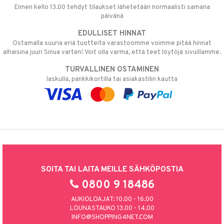
Ennen kello 13.00 tehdyt tilaukset lähetetään normaalisti samana
päivänä
EDULLISET HINNAT
Ostamalla suuria eriä tuotteita varastoomme voimme pitää hinnat
alhaisina juuri Sinua varten! Voit olla varma, että teet löytöjä sivuillamme.
TURVALLINEN OSTAMINEN
laskulla, pankkikortilla tai asiakastilin kautta
SOITA TAI LAITA MEILLE SÄHKÖPOSTIA
0800 9 18486
AUKIOLOAJAT: 10.00 - 16.00
LOUNASTAUKO 13.00 - 14.00
INFO@SHOPPING4NET.COM