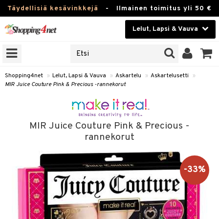
Täydellisiä kesävinkkejä
-
Ilmainen toimitus yli 50 €
Lelut, Lapsi & Vauva
ERKKEJÄ
Kauneudenhoito
JAT
UOTTEITA
Piilolinssit
Shopping4net
»
Lelut, Lapsi & Vauva
»
Askartelu
»
Askartelusetti
»
MIR Juice Couture Pink & Precious -rannekorut
Luontaistuotteet
u
Apteekki
lumateriaalit
MIR Juice Couture Pink & Precious -
elusetti
Fitness
rannekorut
Koti & Sisustus
rvikkeet
-33%
Lelut, Lapsi & Vauva
luvaha
Tuotemerkkejä
ja maalaa
Kampanjat