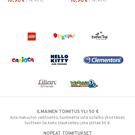
10,90
10,90
14,90
14,90
€
(
€
)
€
(
€
)
ILMAINEN TOIMITUS YLI 50 €
Aina maksuton vaihtoehto, huolimatta siitä ostatko yksittäisen
tuotteen tai koko tilauksellesi joka ylittää 50 €.
NOPEAT TOIMITUKSET