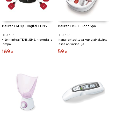
Beurer EM 89 - Digital TENS
Beurer FB20 - Foot Spa
BEURER
BEURER
4 toimintoa: TENS, EMS, hieronta ja
Ihana rentouttava kuplajalkakylpy,
lämpö.
jossa on värinä- ja
jalkarefleksihieronta.
169
59
€
€