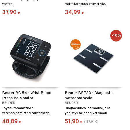
varten
mittatarkkuus esimerkiksi
mausteille ja pigmenteille.
37,90
34,99
€
€
-10%
Beurer BC 54 - Wrist Blood
Beurer BF 720 - Diagnostic
Pressure Monitor
bathroom scale
BEURER
BEURER
Täysautomaattinen
Diagnostinen lasivaaka, joka
verenpainemittari ranteeseen
yhdistyy helposti verkkoon
Bluetooth®-yhteydellä
älypuhelimen ja vaa'an välillä.
48,89
51,90
(
57,91
€
)
€
€