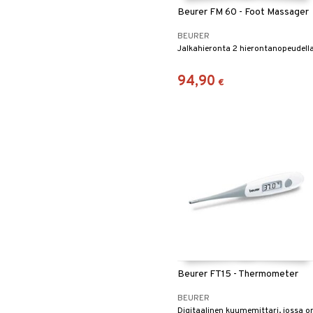
Leipäveitset
Beurer FM 60 - Foot Massager
Veitsenteroittimet
BEURER
Veitsisetit
Jalkahieronta 2 hierontanopeudella
Veitsitarvikkeet
94,90
€
Beurer FT15 - Thermometer
BEURER
Digitaalinen kuumemittari, jossa o