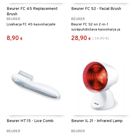
Beurer FC 45 Replacement
Beurer FC 52 - Facial Brush
Brush
BEURER
BEURER
Lisäharja FC 45 kasvoharjalle
Beurer FC 52 on 2-in-1
syväpuhdistava kasvoharja ja
hierontalaite. Valmistettu
8,90
28,90
(
34,90
€
)
€
€
ihoystävällisestä silikonista.
Beurer HT 15 - Lice Comb
Beurer IL 21 - Infrared Lamp
BEURER
BEURER