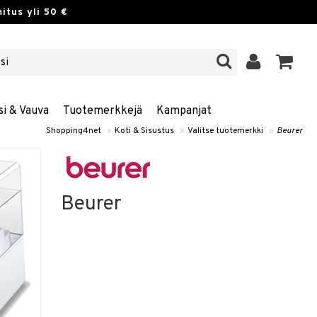
itus yli 50 €
si & Vauva
Tuotemerkkejä
Kampanjat
Shopping4net
»
Koti & Sisustus
»
Valitse tuotemerkki
»
Beurer
Beurer