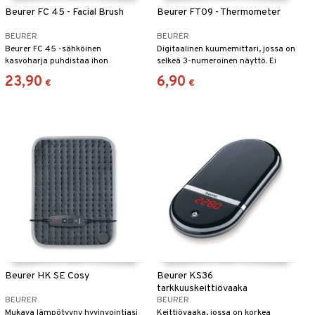
Beurer FC 45 - Facial Brush
Beurer FT09 - Thermometer
BEURER
BEURER
Beurer FC 45 -sähköinen
Digitaalinen kuumemittari, jossa on
kasvoharja puhdistaa ihon
selkeä 3-numeroinen näyttö. Ei
hellävaraisesti.
lasia eikä elohopeaa.
23,90
6,90
€
€
Beurer HK SE Cosy
Beurer KS36
tarkkuuskeittiövaaka
BEURER
BEURER
Mukava lämpötyyny hyvinvointiasi
Keittiövaaka, jossa on korkea