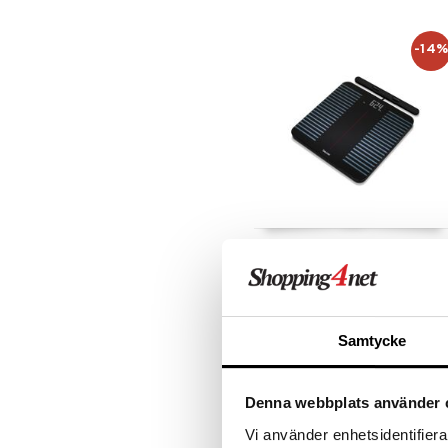
-14
Beurer BF 990 - Diagnostic
Bathroom Scale
BEURER
WiFi Henkilövaaka - Tarkkuus
kohtaa innovaation täydelliseen
kehonhallintaan
Samtycke
119
(
139
€
)
€
Denna webbplats använder 
Vi använder enhetsidentifierar