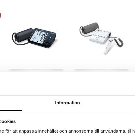
%
Beurer BM 54 - Blood Pressure
Beurer BM 96 - Blood Pressure
Monitor
Monitor
BEURER
BEURER
Täysautomaattinen
Täysin automaattinen verenpaineen
verenpainemittari.
mittaus yläkäteen sekä sydämen
rytmin EKG-mittaus
Information
63,90
139
€
€
cookies
e för att anpassa innehållet och annonserna till användarna, tillh