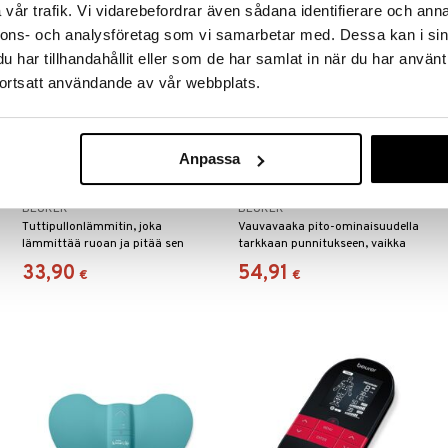
vår trafik. Vi vidarebefordrar även sådana identifierare och anna
nnons- och analysföretag som vi samarbetar med. Dessa kan i sin
har tillhandahållit eller som de har samlat in när du har använt
ortsatt användande av vår webbplats.
Anpassa
Beurer BY 52 - Baby Food &
Beurer BY 80 - Baby Scale
Bottle Warmer
BEURER
BEURER
Tuttipullonlämmitin, joka
Vauvavaaka pito-ominaisuudella
lämmittää ruoan ja pitää sen
tarkkaan punnitukseen, vaikka
lämpimänä.
vauva liikkuisi.
33,90
54,91
€
€