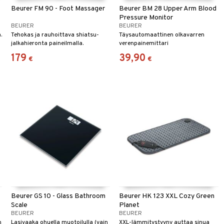
Beurer FM 90 - Foot Massager
Beurer BM 28 Upper Arm Blood
Pressure Monitor
BEURER
BEURER
.
Tehokas ja rauhoittava shiatsu-
Täysautomaattinen olkavarren
jalkahieronta paineilmalla.
verenpainemittari
179
39,90
€
€
Beurer GS 10 - Glass Bathroom
Beurer HK 123 XXL Cozy Green
Scale
Planet
BEURER
BEURER
n
Lasivaaka ohuella muotoilulla (vain
XXL-lämmitystyyny auttaa sinua