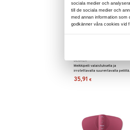
sociala medier och analysera 
till de sociala medier och a
med annan information som du 
godkänner våra cookies vid f
Beurer BS 45 - Illuminated
cosmetics mirror
BEURER
Meikkipeili valaistuksella ja
irrotettavalla suurentavalla peilillä.
35,91
€