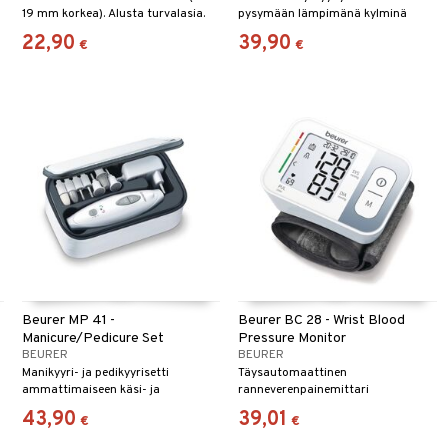
19 mm korkea). Alusta turvalasia.
pysymään lämpimänä kylminä
päivinä.
22,90
39,90
€
€
Beurer MP 41 -
Beurer BC 28 - Wrist Blood
Manicure/Pedicure Set
Pressure Monitor
BEURER
BEURER
Manikyyri- ja pedikyyrisetti
Täysautomaattinen
ammattimaiseen käsi- ja
ranneverenpainemittari
jalkahoitoon.
43,90
39,01
€
€