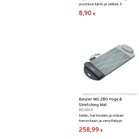
joustava kärki ja selkeä 3-
numeroinen näyttö.
8,90
€
Beurer MG 280 Yoga &
Stretching Mat
BEURER
Selän, hartioiden ja niskan
hierontaan ja venyttelyyn.
258,99
€