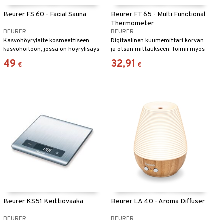
Beurer FS 60 - Facial Sauna
Beurer FT 65 - Multi Functional
Thermometer
BEURER
BEURER
Kasvohöyrylaite kosmeettiseen
Digitaalinen kuumemittari korvan
kasvohoitoon, jossa on höyrylisäys
ja otsan mittaukseen. Toimii myös
ja tuoksusäiliö aromaterapiaa
pintojen, kuten tuttipullon,
49
32,91
€
€
varten.
lämpötilan tarkistamiseen.
Beurer KS51 Keittiövaaka
Beurer LA 40 - Aroma Diffuser
BEURER
BEURER