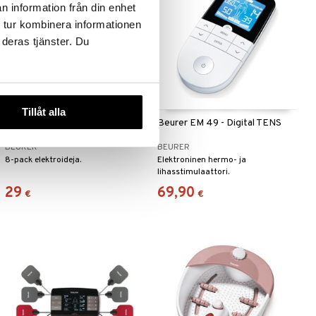
n information från din enhet
 tur kombinera informationen
 deras tjänster. Du
Tillåt alla
Beurer EM 41/49/80/95 -
Beurer EM 49 - Digital TENS
Small Electrodes
BEURER
BEURER
8-pack elektroideja.
Elektroninen hermo- ja
lihasstimulaattori.
29
69,90
€
€