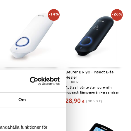
-14%
-26%
Beurer BR 60 - Insect Bite
Beurer BR 90 - Insect Bite
Healer
Healer
BEURER
BEURER
Kivunlievitys hyönteisten pistoihin.
Auttaa hyönteisten puremiin
nopeasti lämpenevän keraamisen
levyn avulla, joka pidetään
Om
25
28,90
(
29
€
)
(
38,90
€
)
€
€
hyönteisen pureman kohdalla.
andahålla funktioner för