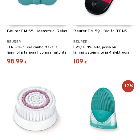
x
Beurer EM 55 - Menstrual Relax
Beurer EM 59 - Digital TENS
BEURER
BEURER
TENS-tekniikka rauhoittavalla
EMS/TENS-laite, jossa on
lämmöllä tarjoaa huomaamatonta
lämmitystoiminto ja 4 elektrodia.
ja jokapäiväistä apua vatsakipujen
98,99
109
€
€
lievittämiseen.
-17%