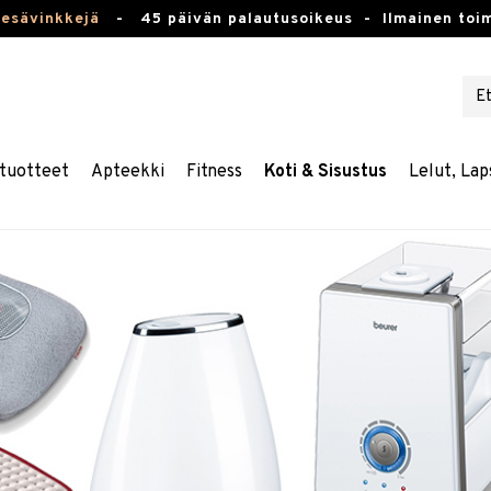
kesävinkkejä
-
45 päivän palautusoikeus -
Ilmainen toim
tuotteet
Apteekki
Fitness
Koti & Sisustus
Lelut, Lap