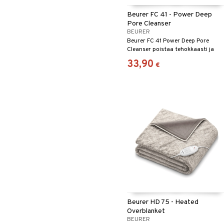
Beurer FC 41 - Power Deep
Pore Cleanser
BEURER
Beurer FC 41 Power Deep Pore
Cleanser poistaa tehokkaasti ja
helposti ihon epäpuhtaudet, kuten
33,90
€
finnit ja mustapäät.
Beurer HD 75 - Heated
Overblanket
BEURER