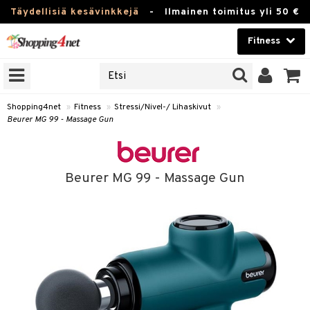
Täydellisiä kesävinkkejä
-
Ilmainen toimitus yli 50 €
Fitness
ERKKEJÄ
Kauneudenhoito
JAT
UOTTEITA
Piilolinssit
Shopping4net
»
Fitness
»
Stressi/Nivel-/ Lihaskivut
»
Beurer MG 99 - Massage Gun
Luontaistuotteet
pot
Apteekki
rvike
Juoma
Beurer MG 99 - Massage Gun
Pilates
t/Tabletit
Fitness
Koti & Sisustus
inonnousu
rvikkeet
ujuomat
Lelut, Lapsi & Vauva
t
appo
Tuotemerkkejä
asvahapot
Kampanjat
i