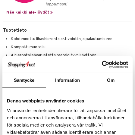
loppumaan!
Näe kaikki ale-löydöt »
Tuotetieto
Kohdennettu lihashieronta aktivointiin ja palautumiseen
Kompakti muotoilu
4 hierontalisävarustetta räätälöityyn käyttöön
5 intensiteettitasoa - jopa 3000 impulssia minuutissa
Ergonominen kahva helppoon käyttöön
Voidaan käyttää kaikilla lihasalueilla
Samtycke
Information
Om
LED-valot akun tilan ja toimintojen näyttämiseen
Kevyt
Denna webbplats använder cookies
Litiumioniakku jopa 5 tunnin käyttöön
Vi använder enhetsidentifierare för att anpassa innehållet
Beurerin MG 99 lihashierontalaite edistää aktivointia ja palautumista
och annonserna till användarna, tillhandahålla funktioner
kohdennetun lihashieronnan avulla. 4 hierontalisävarustetta
mahdollistavat räätälöidyn käytön. Kevyt paino, kompakti
för sociala medier och analysera vår trafik. Vi
ergonominen muoto ja mukava kahva tekevät siitä helppokäyttöisen.
vidarebefordrar även sådana identifierare och annan