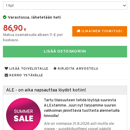
vi
Varastossa, lähetetään heti
nne
86,90
€
ILMAINEN TOIMITUS!
Maksa osamaksulla alkaen 11 € per
kuukausi.
LISÄÄ OSTOSKORIIN
LISÄÄ TOIVELISTALLE
KIRJOITA ARVOSTELU
KERRO YSTÄVÄLLE
ALE - on aika napsauttaa löydöt kotiin!
Tartu tilaisuuteen tehdä löytöjä suuresta
ALEstamme. Juuri nyt tarjoamme suuren
valikoiman jännittäviä tuotteita alennetuilla
hinnoilla!
Ale on voimassa 31.8.2026 asti mutta ole
nopea - suosikkituotteesi voivat päästä