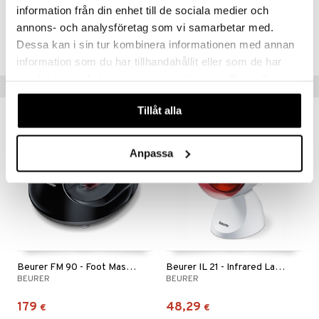
information från din enhet till de sociala medier och
Tuotenumero
annons- och analysföretag som vi samarbetar med.
FBMGM-BU-1
Dessa kan i sin tur kombinera informationen med annan
information som du har tillhandahållit eller som de har
samlat in när du har använt deras tjänster. Du godkänner
Vinkkejä sinulle
våra cookies vid fortsatt användande av vår webbplats.
Tillåt alla
Anpassa
Beurer FM 90 - Foot Massager
Beurer IL 21 - Infrared Lamp
BEURER
BEURER
179
48,29
€
€