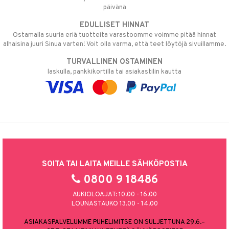
päivänä
EDULLISET HINNAT
Ostamalla suuria eriä tuotteita varastoomme voimme pitää hinnat
alhaisina juuri Sinua varten! Voit olla varma, että teet löytöjä sivuillamme.
TURVALLINEN OSTAMINEN
laskulla, pankkikortilla tai asiakastilin kautta
SOITA TAI LAITA MEILLE SÄHKÖPOSTIA
0800 9 18486
AUKIOLOAJAT: 10.00 - 16.00
LOUNASTAUKO 13.00 - 14.00
ASIAKASPALVELUMME PUHELIMITSE ON SULJETTUNA 29.6.–