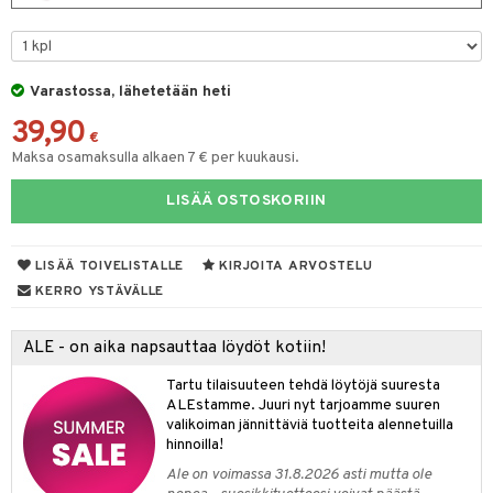
udet
& Korvat
uminen
 vaivat
den hoito
pää
talovoiteet
mmasharjat
Suolisto
Hampaat
 & Suihkeet
tuminen
maslangat & Tikut
inen & Kuume
 Pullot
vat
Varastossa, lähetetään heti
mmasproteesi
t & Mineraalit
ys
kipu & Käheys
39,90
€
mmastahnat
 Suolisto
asapaino
& K
Maksa osamaksulla alkaen 7 € per kuukausi.
spalvelu
masväliharjat
memittarit
uoto
kamat
iinit
LISÄÄ OSTOSKORIIN
ksiä & vastauksia
paiden hoito
va nenä
nit & Mineraalit
us
iinit
tuotetta
än vuoto & tukkoisuus
LISÄÄ TOIVELISTALLE
KIRJOITA ARVOSTELU
hyvinvointi
m
 verkkokaupasta
KERRO YSTÄVÄLLE
kat
kyys ruoalle
visukat
toori-intoleranssi
ium
ALE - on aika napsauttaa löydöt kotiin!
vittäin
isukat
tamiinit
Tartu tilaisuuteen tehdä löytöjä suuresta
ALEstamme. Juuri nyt tarjoamme suuren
valikoiman jännittäviä tuotteita alennetuilla
hinnoilla!
Ale on voimassa 31.8.2026 asti mutta ole