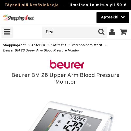
Täydellisiä kesävinkkejä
-
Ilmainen toimitus yli 50 €
Apteekki
ERKKEJÄ
Kauneudenhoito
JAT
UOTTEITA
Piilolinssit
Shopping4net
»
Apteekki
»
Kotitestit
»
Verenpainemittarit
»
Beurer BM 28 Upper Arm Blood Pressure Monitor
Luontaistuotteet
Apteekki
eet
ihkeet
Beurer BM 28 Upper Arm Blood Pressure
pakasta
pat
ia
Fitness
Monitor
Puremat & Pistot
 & Seisominen
Koti & Sisustus
& Ihonhoito
/ WC
u
Lelut, Lapsi & Vauva
nni & Ylety
tuotteet
Tuotemerkkejä
Jalat
it & Teipit
t
välineet
Kampanjat
se
 / Pistokset
nenssi
n hoito