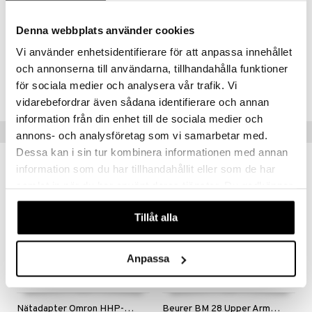
Signaali virheilmoituksen yhteydessä. Pariston ilmaisin. Voidaan
käyttää verkkolaitteen kanssa (Beurer). Säilytyslaukku ja 4 x 1,5V
Denna webbplats använder cookies
alkaliparistot AA sisältyvät.
Vi använder enhetsidentifierare för att anpassa innehållet
och annonserna till användarna, tillhandahålla funktioner
Tuotenumero
för sociala medier och analysera vår trafik. Vi
ABB20-BU-1
vidarebefordrar även sådana identifierare och annan
information från din enhet till de sociala medier och
Suositut tuotteet
annons- och analysföretag som vi samarbetar med.
Dessa kan i sin tur kombinera informationen med annan
information som du har tillhandahållit eller som de har
samlat in när du har använt deras tjänster. Du godkänner
våra cookies vid fortsatt användande av vår webbplats.
Tillåt alla
Anpassa
Nätadapter Omron HHP-CM01
Beurer BM 28 Upper Arm Blood Pressure Monitor