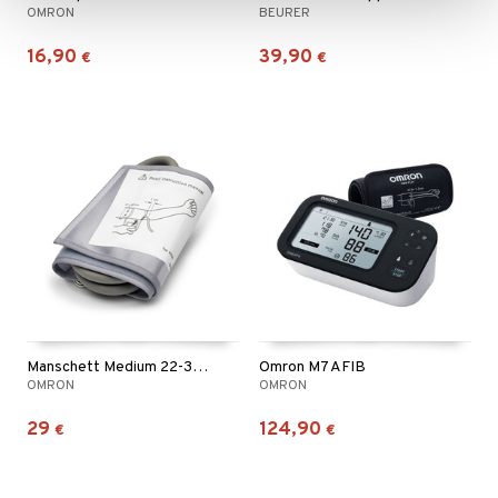
OMRON
BEURER
16,90
39,90
€
€
Manschett Medium 22-32 cm
Omron M7 AFIB
OMRON
OMRON
29
124,90
€
€