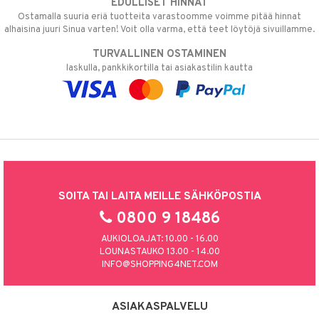
EDULLISET HINNAT
Ostamalla suuria eriä tuotteita varastoomme voimme pitää hinnat
alhaisina juuri Sinua varten! Voit olla varma, että teet löytöjä sivuillamme.
TURVALLINEN OSTAMINEN
laskulla, pankkikortilla tai asiakastilin kautta
SOITA TAI LAITA MEILLE SÄHKÖPOSTIA
0800 9 18486
AUKIOLOAJAT: 10.00 - 16.00
LOUNASTAUKO 13.00 - 14.00
INFO@SHOPPING4NET.COM
ASIAKASPALVELU