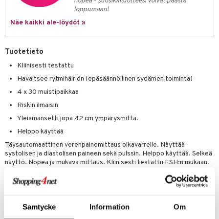
nopea - suosikkituotteesi voivat päästä
loppumaan!
Näe kaikki ale-löydöt »
Tuotetieto
Kliinisesti testattu
Havaitsee rytmihäiriön (epäsäännöllinen sydämen toiminta)
4 x 30 muistipaikkaa
Riskin ilmaisin
Yleismansetti jopa 42 cm ympärysmitta.
Helppo käyttää
Täysautomaattinen verenpainemittaus olkavarrelle. Näyttää
systolisen ja diastolisen paineen sekä pulssin. Helppo käyttää. Selkeä
näyttö. Nopea ja mukava mittaus. Kliinisesti testattu ESH:n mukaan.
Riskin ilmaisin. Havaitsee rytmihäiriön: Varoittaa mahdollisesta
epäsäännöllisestä sydämen rytmistä.
Yleismansetti olkavarrelle, jonka ympärysmitta on 22-42 cm.
4 x 30 muistipaikkaa. Näyttää kaikkien tallennettujen
Samtycke
Information
Om
verenpainearvojen keskiarvon. Automaattinen sammutustoiminto.