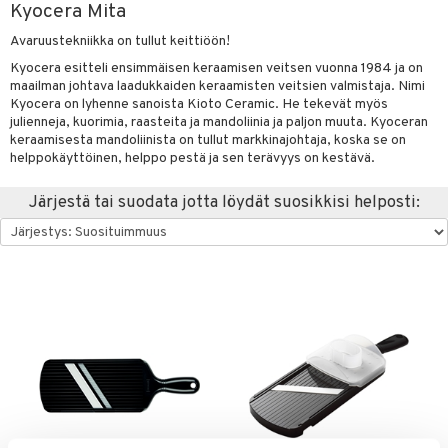
Kyocera Mita
vänpaahtimet
anasetit
uoneen tekstiilit
uotteet
risteet
Avaruustekniikka on tullut keittiöön!
erit & Sähkövatkaimet
anat & Tyynyliinat
ma- & Cocktailasit
ttöön
keittiö
lytys
elu
 tekstiilit
Kyocera esitteli ensimmäisen keraamisen veitsen vuonna 1984 ja on
maailman johtava laadukkaiden keraamisten veitsien valmistaja. Nimi
t koneet
nyt & Peitot
malasit
kut
mot & Veistokset
s
et
iköt & Lyhdyt
tyynyt
 Grillaustarvikkeet
Kyocera on lyhenne sanoista Kioto Ceramic. He tekevät myös
julienneja, kuorimia, raasteita ja mandoliinia ja paljon muuta. Kyoceran
enkeittimet
tlasit
nsäilytys & Korit
lot
tit
atarvikkeet
huonekalut
oneen tekstiilit
 & hyönteissuoja
iköt & Lyhdyt
keraamisesta mandoliinista on tullut markkinajohtaja, koska se on
spalvelu
helppokäyttöinen, helppo pestä ja sen terävyys on kestävä.
mppanjalasit
jat
kalautaset
 Kattilat
s & Hyllyt
timet
lot
ksiä & vastauksia
psi- & Aveclasit
al Art
ät lautaset
karit & Koukut
pannut
ynttilät
n ruokinta
mput
Järjestä tai suodata jotta löydät suosikkisi helposti:
tuotetta
ilasit
ukut
lyt
tolamput
& Maustemyllyt
oneen tekstiilit
aistus
 verkkokaupasta
skey- & Konjakkilasit
näkoristeet
nsäilytys & Korit
tälamput
anasetit
way / Outdoor
avälineet
ustarvikkeet
sit
anat & Tyynyliinat
slaatikot
utarvikkeet
 Peitteet
nyt & Peitot
lot
uvadit & Kulhot
maelämä
moskannut
 & Siivous
aistus
mosmukit
& Leivontavuoat