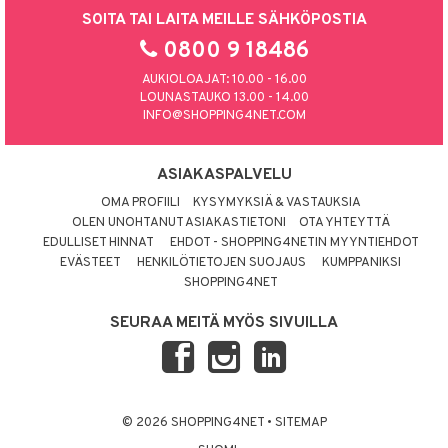
SOITA TAI LAITA MEILLE SÄHKÖPOSTIA
0800 9 18486
AUKIOLOAJAT: 10.00 - 16.00
LOUNASTAUKO 13.00 - 14.00
INFO@SHOPPING4NET.COM
ASIAKASPALVELU
OMA PROFIILI
KYSYMYKSIÄ & VASTAUKSIA
OLEN UNOHTANUT ASIAKASTIETONI
OTA YHTEYTTÄ
EDULLISET HINNAT
EHDOT - SHOPPING4NETIN MYYNTIEHDOT
EVÄSTEET
HENKILÖTIETOJEN SUOJAUS
KUMPPANIKSI
SHOPPING4NET
SEURAA MEITÄ MYÖS SIVUILLA
© 2026 SHOPPING4NET
•
SITEMAP