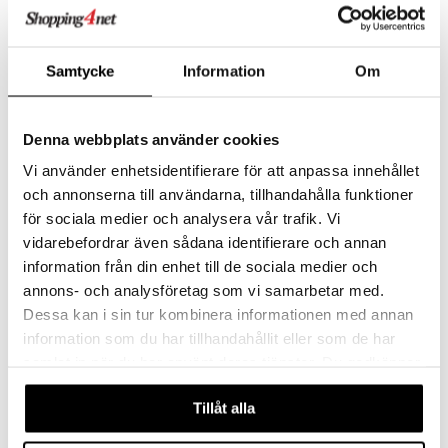
tyisveitset
& Baaritarvikkeet
Kyocera Julienne leikkuri
Kyocera Leikkuri
ttiöveitset
Samtycke
Information
Om
keraamisella terällä
keraamisella terällä ja
säädöllä
KYOCERA MITA
KYOCERA MITA
rinta- & Vihannesveitset
Terävällä leikkurilla siivutat vihanneksia täydellisesti.
Kyoceran palkittu leikkuri. Paras testissä!
36,99
Seuraa
€
kkuulaudat
Denna webbplats använder cookies
päveitset
Vi använder enhetsidentifierare för att anpassa innehållet
och annonserna till användarna, tillhandahålla funktioner
tsenteroittimet
för sociala medier och analysera vår trafik. Vi
tsisetit
vidarebefordrar även sådana identifierare och annan
information från din enhet till de sociala medier och
tsitarvikkeet
annons- och analysföretag som vi samarbetar med.
Dessa kan i sin tur kombinera informationen med annan
information som du har tillhandahållit eller som de har
samlat in när du har använt deras tjänster. Du godkänner
våra cookies vid fortsatt användande av vår webbplats.
Tillåt alla