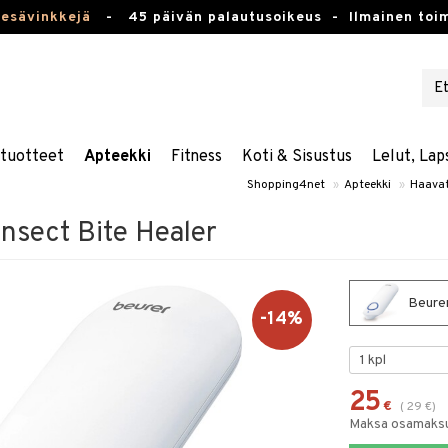
kesävinkkejä
-
45 päivän palautusoikeus -
Ilmainen toim
stuotteet
Apteekki
Fitness
Koti & Sisustus
Lelut, Lap
Shopping4net
»
Apteekki
»
Haavat
nsect Bite Healer
Beurer
-14%
25
€
(
29
€
)
Maksa osamaksul