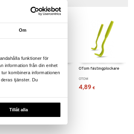
Vinkkejä sinulle
Om
andahålla funktioner för
n information från din enhet
ttet
MyggA Stick DEET
OTom fästingplockare
 tur kombinera informationen
MYGGA
OTOM
 deras tjänster. Du
11,90
4,89
€
€
Tillåt alla