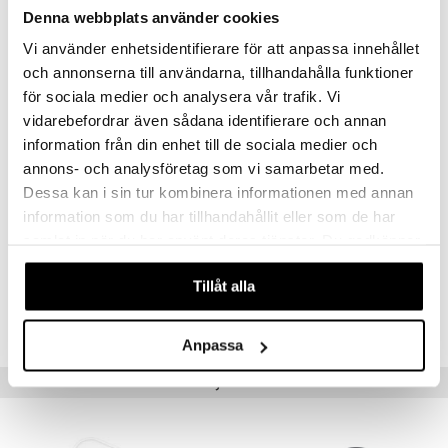
Denna webbplats använder cookies
Inflaatioteknologia
Vi använder enhetsidentifierare för att anpassa innehållet
Patentoitu lepoasentoindikaattori
och annonserna till användarna, tillhandahålla funktioner
Edistynyt rytmihäiriön tunnistus
för sociala medier och analysera vår trafik. Vi
Selkeä suuri näyttö
vidarebefordrar även sådana identifierare och annan
Kosketusanturipainikkeet
information från din enhet till de sociala medier och
Nopea ja mukava mittaus
annons- och analysföretag som vi samarbetar med.
Riski-indikaattori
Dessa kan i sin tur kombinera informationen med annan
2 x 60 muistipaikkaa
information som du har tillhandahållit eller som de har
Mansetin asennon tarkistus
samlat in när du har använt deras tjänster. Du godkänner
våra cookies vid fortsatt användande av vår webbplats.
Tillåt alla
Tuotenumero
ABBPE-BU-1
Anpassa
Vinkkejä sinulle