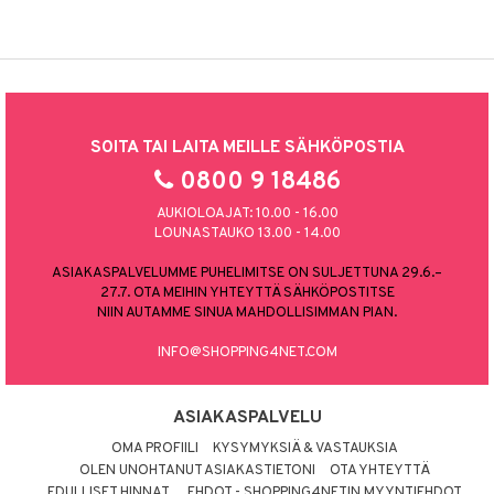
SOITA TAI LAITA MEILLE SÄHKÖPOSTIA
0800 9 18486
AUKIOLOAJAT: 10.00 - 16.00
LOUNASTAUKO 13.00 - 14.00
ASIAKASPALVELUMME PUHELIMITSE ON SULJETTUNA 29.6.–
27.7. OTA MEIHIN YHTEYTTÄ SÄHKÖPOSTITSE
NIIN AUTAMME SINUA MAHDOLLISIMMAN PIAN.
INFO@SHOPPING4NET.COM
ASIAKASPALVELU
OMA PROFIILI
KYSYMYKSIÄ & VASTAUKSIA
OLEN UNOHTANUT ASIAKASTIETONI
OTA YHTEYTTÄ
EDULLISET HINNAT
EHDOT - SHOPPING4NETIN MYYNTIEHDOT