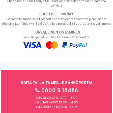
Ennen kello 13.00 tehdyt tilaukset lähetetään normaalisti samana
päivänä
EDULLISET HINNAT
Ostamalla suuria eriä tuotteita varastoomme voimme pitää hinnat
alhaisina juuri Sinua varten! Voit olla varma, että teet löytöjä sivuillamme.
TURVALLINEN OSTAMINEN
laskulla, pankkikortilla tai asiakastilin kautta
SOITA TAI LAITA MEILLE SÄHKÖPOSTIA
0800 9 18486
AUKIOLOAJAT: 10.00 - 16.00
LOUNASTAUKO 13.00 - 14.00
INFO@SHOPPING4NET.COM