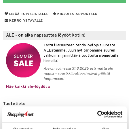
talovoiteet
ampaat
Vaihdevuodet
astarit
umput
ulpat
LISÄÄ TOIVELISTALLE
KIRJOITA ARVOSTELU
uoja
, Haavat & Puremat
 Suolisto
ojat
aivat
 Rakkulat
KERRO YSTÄVÄLLE
udet
& Korvat
uminen
 vaivat
den hoito
pää
ALE - on aika napsauttaa löydöt kotiin!
mmasharjat
Suolisto
Hampaat
 & Suihkeet
tuminen
Tartu tilaisuuteen tehdä löytöjä suuresta
maslangat & Tikut
inen & Kuume
 Pullot
vat
ALEstamme. Juuri nyt tarjoamme suuren
valikoiman jännittäviä tuotteita alennetuilla
mmasproteesi
t & Mineraalit
ys
kipu & Käheys
hinnoilla!
mmastahnat
Ale on voimassa 31.8.2026 asti mutta ole
 Suolisto
asapaino
& K
spalvelu
nopea - suosikkituotteesi voivat päästä
masväliharjat
loppumaan!
memittarit
uoto
kamat
iinit
ksiä & vastauksia
Näe kaikki ale-löydöt »
paiden hoito
va nenä
nit & Mineraalit
us
iinit
tuotetta
än vuoto & tukkoisuus
hyvinvointi
m
Tuotetieto
 verkkokaupasta
kat
kyys ruoalle
Lisävarustesetti, jossa on 7 työkalua MP 41:lle (HUOM! Vain työkalut
sisältyvät, ei laite).
visukat
toori-intoleranssi
ium