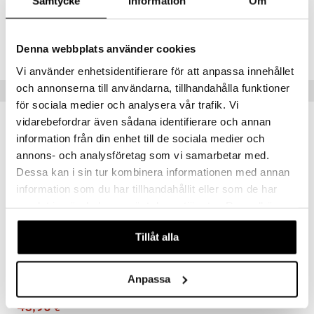
Samtycke
Information
Om
vittäin
isukat
tamiinit
Tuotenumero
ABB7E-BU-1
Denna webbplats använder cookies
Vi använder enhetsidentifierare för att anpassa innehållet
och annonserna till användarna, tillhandahålla funktioner
Vinkkejä sinulle
för sociala medier och analysera vår trafik. Vi
vidarebefordrar även sådana identifierare och annan
information från din enhet till de sociala medier och
annons- och analysföretag som vi samarbetar med.
Dessa kan i sin tur kombinera informationen med annan
information som du har tillhandahållit eller som de har
samlat in när du har använt deras tjänster. Du godkänner
våra cookies vid fortsatt användande av vår webbplats.
Tillåt alla
Beurer MP 41 - Manicure/Pedicure Set
Anpassa
BEURER
43,90
€