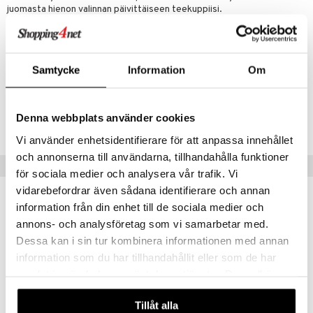
juomasta hienon valinnan päivittäiseen teekuppiisi.
Suositus kupillista kohden (tl): 1-2 tl.
Suosituslämpötila (°C): 80°C
Haudutusaika(min.): 2-3 min.
Samtycke
Information
Om
Tuotenumero
Denna webbplats använder cookies
ITS13-100-XX
Vi använder enhetsidentifierare för att anpassa innehållet
och annonserna till användarna, tillhandahålla funktioner
Vinkkejä sinulle
för sociala medier och analysera vår trafik. Vi
vidarebefordrar även sådana identifierare och annan
information från din enhet till de sociala medier och
annons- och analysföretag som vi samarbetar med.
Dessa kan i sin tur kombinera informationen med annan
information som du har tillhandahållit eller som de har
samlat in när du har använt deras tjänster. Du godkänner
våra cookies vid fortsatt användande av vår webbplats.
Tillåt alla