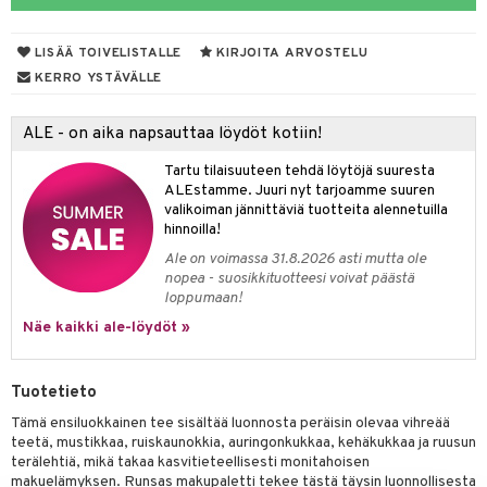
tyisveitset
& Baaritarvikkeet
LISÄÄ TOIVELISTALLE
KIRJOITA ARVOSTELU
ttiöveitset
KERRO YSTÄVÄLLE
rinta- & Vihannesveitset
ALE - on aika napsauttaa löydöt kotiin!
kkuulaudat
Tartu tilaisuuteen tehdä löytöjä suuresta
päveitset
ALEstamme. Juuri nyt tarjoamme suuren
valikoiman jännittäviä tuotteita alennetuilla
tsenteroittimet
hinnoilla!
tsisetit
Ale on voimassa 31.8.2026 asti mutta ole
nopea - suosikkituotteesi voivat päästä
tsitarvikkeet
loppumaan!
Näe kaikki ale-löydöt »
Tuotetieto
Tämä ensiluokkainen tee sisältää luonnosta peräisin olevaa vihreää
teetä, mustikkaa, ruiskaunokkia, auringonkukkaa, kehäkukkaa ja ruusun
terälehtiä, mikä takaa kasvitieteellisesti monitahoisen
makuelämyksen. Runsas makupaletti tekee tästä täysin luonnollisesta