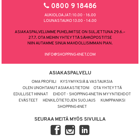
0800 9 18486
AUKIOLOAJAT: 10.00 - 16.00
LOUNASTAUKO 13.00 - 14.00
ASIAKASPALVELUMME PUHELIMITSE ON SULJETTUNA 29.6.–
27.7. OTA MEIHIN YHTEYTTÄ SÄHKÖPOSTITSE
NIIN AUTAMME SINUA MAHDOLLISIMMAN PIAN.
INFO@SHOPPING4NET.COM
ASIAKASPALVELU
OMA PROFIILI
KYSYMYKSIÄ & VASTAUKSIA
OLEN UNOHTANUT ASIAKASTIETONI
OTA YHTEYTTÄ
EDULLISET HINNAT
EHDOT - SHOPPING4NETIN MYYNTIEHDOT
EVÄSTEET
HENKILÖTIETOJEN SUOJAUS
KUMPPANIKSI
SHOPPING4NET
SEURAA MEITÄ MYÖS SIVUILLA