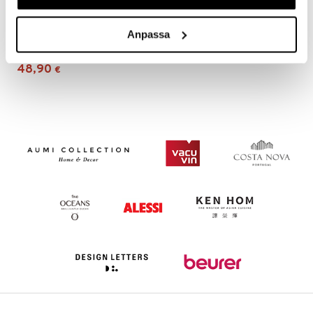
Mixology spritzlasit 4 kpl
Anpassa
LUIGI BORMIOLI
48,90
€