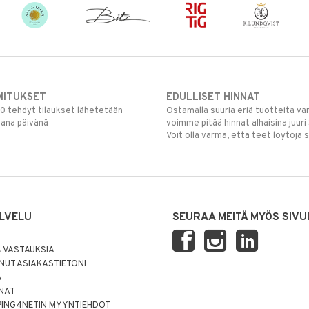
MITUKSET
EDULLISET HINNAT
00 tehdyt tilaukset lähetetään
Ostamalla suuria eriä tuotteita 
mana päivänä
voimme pitää hinnat alhaisina juuri
Voit olla varma, että teet löytöjä 
LVELU
SEURAA MEITÄ MYÖS SIVU
 VASTAUKSIA
UT ASIAKASTIETONI
Ä
NNAT
PING4NETIN MYYNTIEHDOT