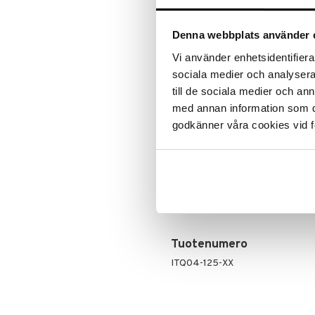
ALE - on aika napsautta
Leipäveitset
Veitsenteroittimet
Tartu tila
Denna webbplats använder 
Veitsisetit
nyt tarjoa
alennetuill
Vi använder enhetsidentifierar
Veitsitarvikkeet
sociala medier och analysera 
Ale on voi
suosikkitu
till de sociala medier och a
Näe kaikk
med annan information som du 
godkänner våra cookies vid f
Tuotetieto
Alkupalaksi tai jopa ateriaksi, paa
kesäsalaatissa. Tämä on monipuolin
sardiinit ovat erinomainen proteiin
erinomaisesti niille, jotka halua
Tuotenumero
ITQ04-125-XX