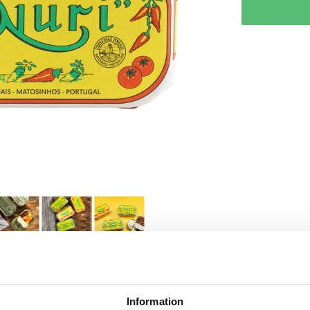
RJOITA ARVOSTELU
KERRO YSTÄVÄLLE
Information