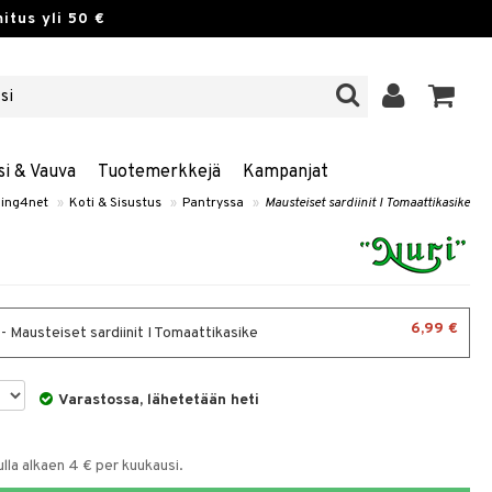
itus yli 50 €
si & Vauva
Tuotemerkkejä
Kampanjat
ing4net
»
Koti & Sisustus
»
Pantryssa
»
Mausteiset sardiinit I Tomaattikasike
6,99 €
- Mausteiset sardiinit I Tomaattikasike
Varastossa, lähetetään heti
la alkaen 4 € per kuukausi.