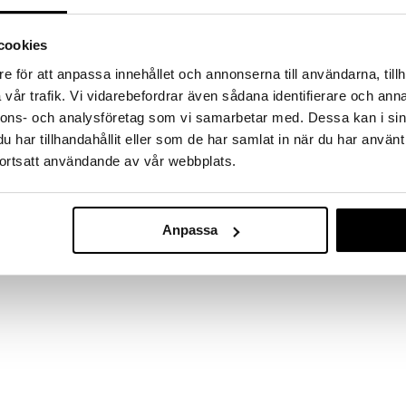
a löydöt kotiin!
isuuteen tehdä löytöjä suuresta ALEstamme. Juuri
cookies
mme suuren valikoiman jännittäviä tuotteita
a hinnoilla!
e för att anpassa innehållet och annonserna till användarna, tillh
vår trafik. Vi vidarebefordrar även sådana identifierare och anna
massa 31.8.2026 asti mutta ole nopea -
otteesi voivat päästä loppumaan!
nnons- och analysföretag som vi samarbetar med. Dessa kan i sin
i ale-löydöt »
har tillhandahållit eller som de har samlat in när du har använt
ortsatt användande av vår webbplats.
Mixology sprit
htoleivän päällä, voileivälle, gourmet-ruoassa,
Anpassa
en tuote, erittäin maukas ja hyvä ravintolisä. Nuri-
LUIGI BORMIOLI
inlähde ja luova tapa lisätä kalan saantia. Tämä sopii
48,90
vat hieman mausteisemman version.
€