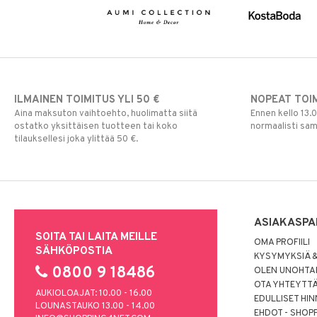
ILMAINEN TOIMITUS YLI 50 €
NOPEAT TOI
Aina maksuton vaihtoehto, huolimatta siitä
Ennen kello 13.
ostatko yksittäisen tuotteen tai koko
normaalisti sa
tilauksellesi joka ylittää 50 €.
ASIAKASPA
SOITA TAI LAITA MEILLE
OMA PROFIILI
SÄHKÖPOSTIA
KYSYMYKSIÄ &
0800 9 18486
OLEN UNOHTAN
OTA YHTEYTT
AUKIOLOAJAT: 10.00 - 16.00
EDULLISET HI
LOUNASTAUKO 13.00 - 14.00
EHDOT - SHOP