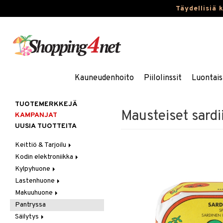
Täydellisiä 
Kauneudenhoito
Piilolinssit
Luontais
TUOTEMERKKEJÄ
Mausteiset sardii
KAMPANJAT
UUSIA TUOTTEITA
Keittiö & Tarjoilu
Kodin elektroniikka
Aterimet
Kylpyhuone
Kannut & Karahvit
Ääni
Lastenhuone
Keittiösäilytys
Kylpyhuoneen sisustus
Makuuhuone
Keittiötekstiilit
Kylpyhuoneen tarvikkeita
Kylpyhuoneen koristelu
Pantryssa
Keittiövälineet
Kylpyhuoneen tekstiilit
Lasten huonekalut
Huovat & Saalit
Säilytys
Kodinkoneet
Lasten lamput
Koristetyynyt