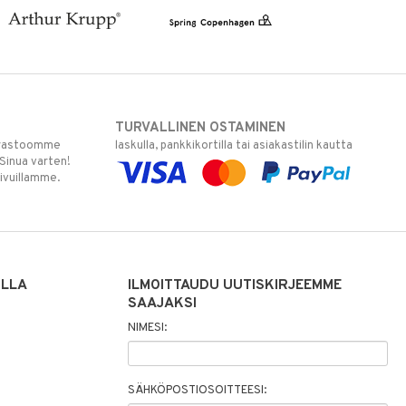
TURVALLINEN OSTAMINEN
varastoomme
laskulla, pankkikortilla tai asiakastilin kautta
 Sinua varten!
sivuillamme.
ILLA
ILMOITTAUDU UUTISKIRJEEMME
SAAJAKSI
NIMESI:
SÄHKÖPOSTIOSOITTEESI: