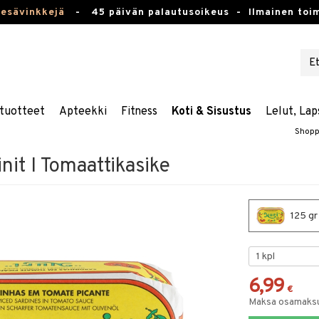
kesävinkkejä
-
45 päivän palautusoikeus -
Ilmainen toim
tuotteet
Apteekki
Fitness
Koti & Sisustus
Lelut, Lap
Shopp
nit I Tomaattikasike
125 gr 
6,99
€
Maksa osamaksul