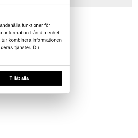
Vinkkejä sinulle
andahålla funktioner för
n information från din enhet
 tur kombinera informationen
 deras tjänster. Du
zlasit 4 kpl
Tillåt alla