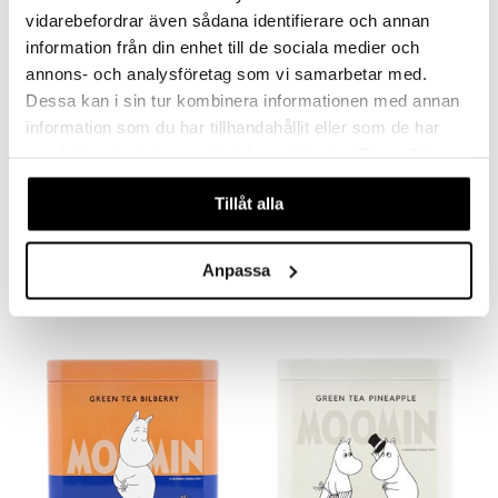
vidarebefordrar även sådana identifierare och annan
information från din enhet till de sociala medier och
annons- och analysföretag som vi samarbetar med.
Dessa kan i sin tur kombinera informationen med annan
information som du har tillhandahållit eller som de har
samlat in när du har använt deras tjänster. Du godkänner
våra cookies vid fortsatt användande av vår webbplats.
Tillåt alla
Mausteiset sardiinit I Oliiviöljy
Mausteiset sardiinit I Tomaattikasike
NURI
NURI
6,99
6,99
Anpassa
€
€