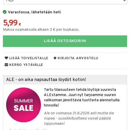
tyisveitset
& Baaritarvikkeet
Varastossa, lähetetään heti
ttiöveitset
5,99
€
rinta- & Vihannesveitset
Maksa osamaksulla alkaen 3 € per kuukausi.
kkuulaudat
LISÄÄ OSTOSKORIIN
päveitset
LISÄÄ TOIVELISTALLE
KIRJOITA ARVOSTELU
tsenteroittimet
KERRO YSTÄVÄLLE
tsisetit
tsitarvikkeet
ALE - on aika napsauttaa löydöt kotiin!
Tartu tilaisuuteen tehdä löytöjä suuresta
ALEstamme. Juuri nyt tarjoamme suuren
valikoiman jännittäviä tuotteita alennetuilla
hinnoilla!
Ale on voimassa 31.8.2026 asti mutta ole
nopea - suosikkituotteesi voivat päästä
loppumaan!