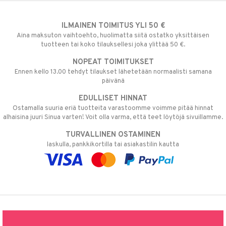
ILMAINEN TOIMITUS YLI 50 €
Aina maksuton vaihtoehto, huolimatta siitä ostatko yksittäisen
tuotteen tai koko tilauksellesi joka ylittää 50 €.
NOPEAT TOIMITUKSET
Ennen kello 13.00 tehdyt tilaukset lähetetään normaalisti samana
päivänä
EDULLISET HINNAT
Ostamalla suuria eriä tuotteita varastoomme voimme pitää hinnat
alhaisina juuri Sinua varten! Voit olla varma, että teet löytöjä sivuillamme.
TURVALLINEN OSTAMINEN
laskulla, pankkikortilla tai asiakastilin kautta