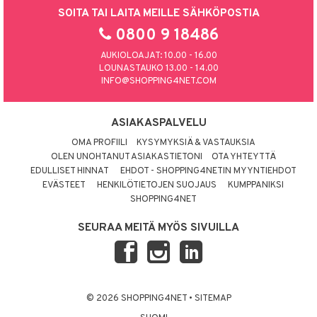
SOITA TAI LAITA MEILLE SÄHKÖPOSTIA
0800 9 18486
AUKIOLOAJAT: 10.00 - 16.00
LOUNASTAUKO 13.00 - 14.00
INFO@SHOPPING4NET.COM
ASIAKASPALVELU
OMA PROFIILI
KYSYMYKSIÄ & VASTAUKSIA
OLEN UNOHTANUT ASIAKASTIETONI
OTA YHTEYTTÄ
EDULLISET HINNAT
EHDOT - SHOPPING4NETIN MYYNTIEHDOT
EVÄSTEET
HENKILÖTIETOJEN SUOJAUS
KUMPPANIKSI
SHOPPING4NET
SEURAA MEITÄ MYÖS SIVUILLA
© 2026 SHOPPING4NET
•
SITEMAP