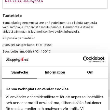
Näe kaikki ale-löydöt »
Tuotetieto
Tämä ekologinen musta tee on täydellinen tapa tehdä aamuista
valoisampia ja iltapäivistä maukkaampia. Hemmottele itseäsi
virkistävän maun ja luonnollisen hyvyyden infuusiolla.
20 pussia per laatikko
Suositellaan per kuppi (tl): 1 pussi
Suositeltu lämpötila (°C): 100°C
Haudutusaika (min.): 3-5 min
Tuotenumero
Samtycke
Information
Om
IUE82-20-XX
Denna webbplats använder cookies
Suositut tuotteet
Vi använder enhetsidentifierare för att anpassa innehållet
och annonserna till användarna, tillhandahålla funktioner
för sociala medier och analysera vår trafik. Vi