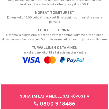
Aina maksuton vaihtoehto, huolimatta siitä ostatko yksittäisen
tuotteen tai koko tilauksellesi joka ylittää 50 €.
NOPEAT TOIMITUKSET
Ennen kello 13.00 tehdyt tilaukset lähetetään normaalisti samana
päivänä
EDULLISET HINNAT
Ostamalla suuria eriä tuotteita varastoomme voimme pitää hinnat
alhaisina juuri Sinua varten! Voit olla varma, että teet löytöjä sivuillamme.
TURVALLINEN OSTAMINEN
laskulla, pankkikortilla tai asiakastilin kautta
SOITA TAI LAITA MEILLE SÄHKÖPOSTIA
0800 9 18486