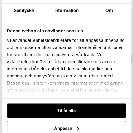
ROOSA NAUHAN kanssa. Sisältää merisuolaa, ruusun terälehtiä,
ruusunnuppuja ja ruusuöljyä. Täydellinen suklaamousseen tai
Samtycke
Information
Om
itämaisempiin ruokiin. Jokaisesta myydystä purkista lahjoitetaan 1
euro ROOSA NAUHA -keräykseen
Denna webbplats använder cookies
Tuotenumero
Vi använder enhetsidentifierare för att anpassa innehållet
ITP91-140-XX
och annonserna till användarna, tillhandahålla funktioner
för sociala medier och analysera vår trafik. Vi
Vinkkejä sinulle
vidarebefordrar även sådana identifierare och annan
information från din enhet till de sociala medier och
annons- och analysföretag som vi samarbetar med.
Dessa kan i sin tur kombinera informationen med annan
information som du har tillhandahållit eller som de har
samlat in när du har använt deras tjänster. Du godkänner
våra cookies vid fortsatt användande av vår webbplats.
Tillåt alla
Anpassa