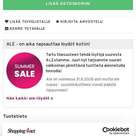
LISÄÄ OSTOSKORIIN
tyisveitset
& Baaritarvikkeet
ttiöveitset
LISÄÄ TOIVELISTALLE
KIRJOITA ARVOSTELU
KERRO YSTÄVÄLLE
rinta- & Vihannesveitset
kkuulaudat
ALE - on aika napsauttaa löydöt kotiin!
päveitset
Tartu tilaisuuteen tehdä löytöjä suuresta
ALEstamme. Juuri nyt tarjoamme suuren
tsenteroittimet
valikoiman jännittäviä tuotteita alennetuilla
hinnoilla!
tsisetit
Ale on voimassa 31.8.2026 asti mutta ole
tsitarvikkeet
nopea - suosikkituotteesi voivat päästä
loppumaan!
Näe kaikki ale-löydöt »
Tuotetieto
Fleur de sel, kuten sitä kutsutaan, on kaikista suoloista puhtain ja
hienoin. 100 % luonnollista. Tämä erikoispainos on julkaistu yhdessä