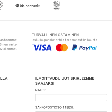
TURVALLINEN OSTAMINEN
varastoomme
laskulla, pankkikortilla tai asiakastilin kautta
 Sinua varten!
sivuillamme.
ILLA
ILMOITTAUDU UUTISKIRJEEMME
SAAJAKSI
NIMESI:
SÄHKÖPOSTIOSOITTEESI: