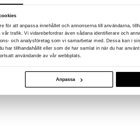
a löydöt kotiin!
isuuteen tehdä löytöjä suuresta ALEstamme. Juuri
cookies
mme suuren valikoiman jännittäviä tuotteita
a hinnoilla!
e för att anpassa innehållet och annonserna till användarna, tillh
vår trafik. Vi vidarebefordrar även sådana identifierare och anna
massa 31.8.2026 asti mutta ole nopea -
otteesi voivat päästä loppumaan!
nnons- och analysföretag som vi samarbetar med. Dessa kan i sin
i ale-löydöt »
har tillhandahållit eller som de har samlat in när du har använt
ortsatt användande av vår webbplats.
Mixology sprit
htoleivän päällä, voileivälle, gourmet-ruoassa,
Anpassa
en tuote, erittäin maukas ja hyvä ravintolisä. Nuri-
LUIGI BORMIOLI
inlähde ja luova tapa lisätä kalan saantia. Tämä sopii
48,90
vat hieman mausteisemman version.
€