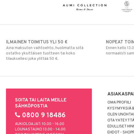
ILMAINEN TOIMITUS YLI 50 €
NOPEAT TOI
Aina maksuton vaihtoehto, huolimatta siitä
Ennen kello 13.
ostatko yksittäisen tuotteen tai koko
normaalisti sa
tilauksellesi joka ylittää 50 €.
ASIAKASPA
SOITA TAI LAITA MEILLE
OMA PROFIILI
SÄHKÖPOSTIA
KYSYMYKSIÄ &
0800 9 18486
OLEN UNOHTAN
OTA YHTEYTT
AUKIOLOAJAT: 10.00 - 16.00
EDULLISET HI
LOUNASTAUKO 13.00 - 14.00
EHDOT - SHOP