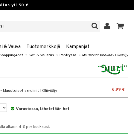
itus yli 50 €
si & Vauva
Tuotemerkkejä
Kampanjat
Shopping4net
»
Koti & Sisustus
»
Pantryssa
»
Mausteiset sardiinit I Oliiviöljy
6,99 €
- Mausteiset sardiinit I Oliiviöljy
Varastossa, lähetetään heti
la alkaen 4 € per kuukausi.