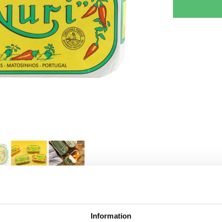
RJOITA ARVOSTELU
KERRO YSTÄVÄLLE
Information