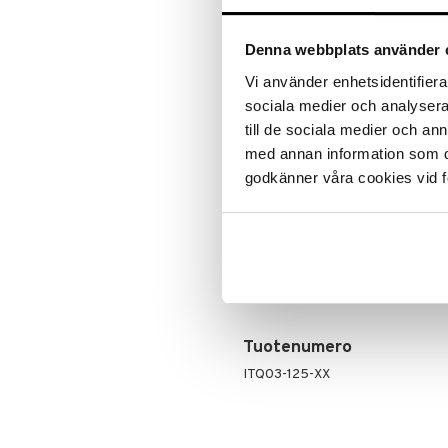
ALE - on aika napsautta
Leipäveitset
Veitsenteroittimet
Tartu tila
Denna webbplats använder 
Veitsisetit
nyt tarjoa
alennetuill
Vi använder enhetsidentifierar
Veitsitarvikkeet
sociala medier och analysera 
Ale on voi
suosikkitu
till de sociala medier och a
Näe kaikk
med annan information som du 
godkänner våra cookies vid f
Tuotetieto
Alkupalaksi tai jopa ateriaksi, paa
kesäsalaatissa. Tämä on monipuolin
sardiinit ovat erinomainen proteiin
erinomaisesti niille, jotka halua
Tuotenumero
ITQ03-125-XX