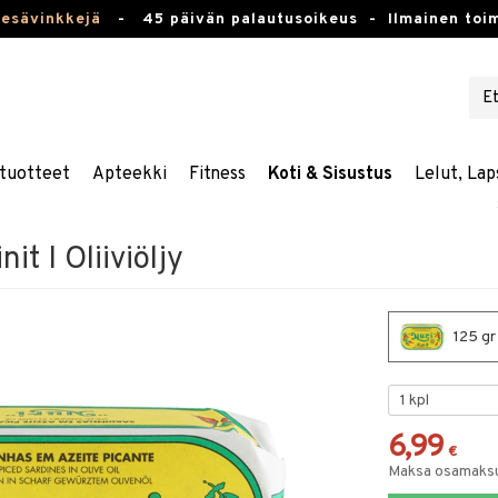
kesävinkkejä
-
45 päivän palautusoikeus -
Ilmainen toim
tuotteet
Apteekki
Fitness
Koti & Sisustus
Lelut, Lap
it I Oliiviöljy
125 gr 
6,99
€
Maksa osamaksul