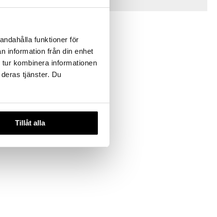
Vinkkejä sinulle
andahålla funktioner för
n information från din enhet
 tur kombinera informationen
 deras tjänster. Du
zlasit 4 kpl
Tillåt alla