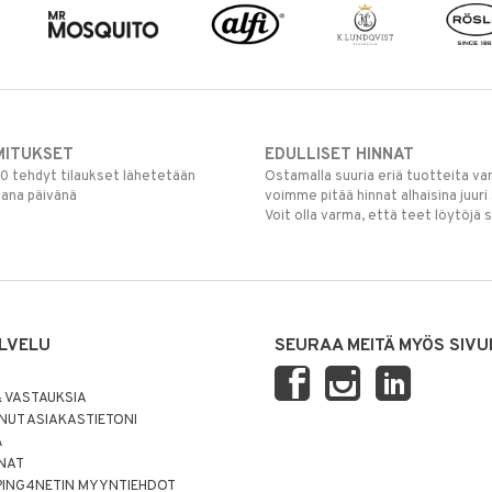
MITUKSET
EDULLISET HINNAT
00 tehdyt tilaukset lähetetään
Ostamalla suuria eriä tuotteita 
mana päivänä
voimme pitää hinnat alhaisina juuri
Voit olla varma, että teet löytöjä 
LVELU
SEURAA MEITÄ MYÖS SIVU
 VASTAUKSIA
UT ASIAKASTIETONI
Ä
NNAT
PING4NETIN MYYNTIEHDOT