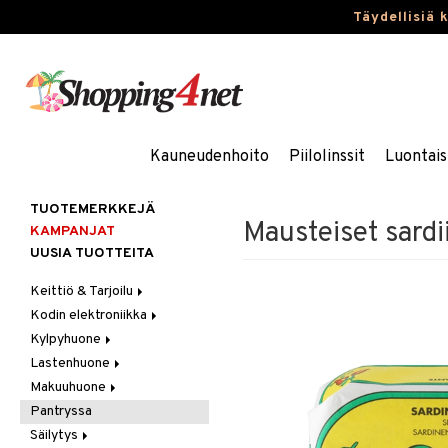
Täydellisiä 
Kauneudenhoito
Piilolinssit
Luontais
TUOTEMERKKEJÄ
Mausteiset sardiin
KAMPANJAT
UUSIA TUOTTEITA
Keittiö & Tarjoilu
Kodin elektroniikka
Aterimet
Kylpyhuone
Kannut & Karahvit
Ääni
Lastenhuone
Keittiösäilytys
Kylpyhuoneen sisustus
Makuuhuone
Keittiötekstiilit
Kylpyhuoneen tarvikkeita
Kylpyhuoneen koristelu
Pantryssa
Keittiövälineet
Kylpyhuoneen tekstiilit
Lasten huonekalut
Huovat & Saalit
Säilytys
Kodinkoneet
Lasten lamput
Koristetyynyt