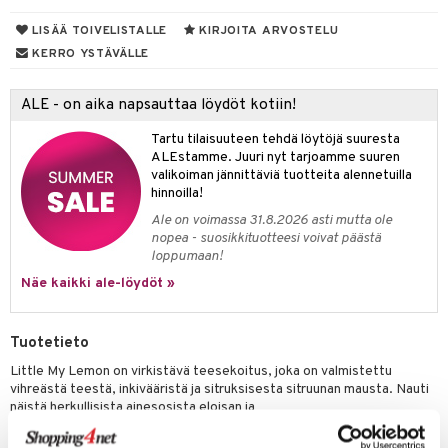
LISÄÄ TOIVELISTALLE
KIRJOITA ARVOSTELU
tyisveitset
& Baaritarvikkeet
KERRO YSTÄVÄLLE
ttiöveitset
rinta- & Vihannesveitset
ALE - on aika napsauttaa löydöt kotiin!
kkuulaudat
Tartu tilaisuuteen tehdä löytöjä suuresta
ALEstamme. Juuri nyt tarjoamme suuren
päveitset
valikoiman jännittäviä tuotteita alennetuilla
hinnoilla!
tsenteroittimet
Ale on voimassa 31.8.2026 asti mutta ole
tsisetit
nopea - suosikkituotteesi voivat päästä
loppumaan!
tsitarvikkeet
Näe kaikki ale-löydöt »
Tuotetieto
Little My Lemon on virkistävä teesekoitus, joka on valmistettu
vihreästä teestä, inkivääristä ja sitruksisesta sitruunan mausta. Nauti
näistä herkullisista ainesosista eloisan ja
raikkaan irtoteen yhdistelmänä.