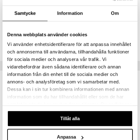
Suositus kuppia kohden (tl): 1-2 tl.
Suosituslämpötila (°C): 80°C
Samtycke
Information
Om
Haudutusaika (min.): 2-3 min.
Denna webbplats använder cookies
Tuotenumero
Vi använder enhetsidentifierare för att anpassa innehållet
ITS17-100-XX
och annonserna till användarna, tillhandahålla funktioner
för sociala medier och analysera vår trafik. Vi
Vinkkejä sinulle
vidarebefordrar även sådana identifierare och annan
information från din enhet till de sociala medier och
annons- och analysföretag som vi samarbetar med.
Dessa kan i sin tur kombinera informationen med annan
information som du har tillhandahållit eller som de har
samlat in när du har använt deras tjänster. Du godkänner
våra cookies vid fortsatt användande av vår webbplats.
Tillåt alla
Anpassa