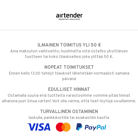
ILMAINEN TOIMITUS YLI 50 €
Aina maksuton vaihtoehto, huolimatta siitä ostatko yksittäisen
tuotteen tai koko tilauksellesi joka ylittää 50 €.
NOPEAT TOIMITUKSET
Ennen kello 13.00 tehdyt tilaukset lähetetään normaalisti samana
päivänä
EDULLISET HINNAT
Ostamalla suuria eriä tuotteita varastoomme voimme pitää hinnat
alhaisina juuri Sinua varten! Voit olla varma, että teet löytöjä sivuillamme.
TURVALLINEN OSTAMINEN
laskulla, pankkikortilla tai asiakastilin kautta