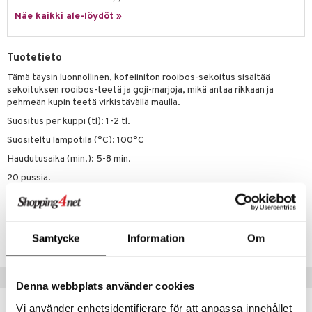
Näe kaikki ale-löydöt »
Tuotetieto
Tämä täysin luonnollinen, kofeiiniton rooibos-sekoitus sisältää
sekoituksen rooibos-teetä ja goji-marjoja, mikä antaa rikkaan ja
pehmeän kupin teetä virkistävällä maulla.
Suositus per kuppi (tl): 1-2 tl.
Suositeltu lämpötila (°C): 100°C
Haudutusaika (min.): 5-8 min.
20 pussia.
Tuotenumero
IUE72-20-XX
Samtycke
Information
Om
Suositut tuotteet
Denna webbplats använder cookies
Vi använder enhetsidentifierare för att anpassa innehållet