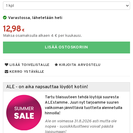
tyisveitset
& Baaritarvikkeet
Varastossa, lähetetään heti
ttiöveitset
12,98
rinta- & Vihannesveitset
€
Maksa osamaksulla alkaen 4 € per kuukausi.
kkuulaudat
LISÄÄ OSTOSKORIIN
päveitset
tsenteroittimet
LISÄÄ TOIVELISTALLE
KIRJOITA ARVOSTELU
tsisetit
KERRO YSTÄVÄLLE
tsitarvikkeet
ALE - on aika napsauttaa löydöt kotiin!
Tartu tilaisuuteen tehdä löytöjä suuresta
ALEstamme. Juuri nyt tarjoamme suuren
valikoiman jännittäviä tuotteita alennetuilla
hinnoilla!
Ale on voimassa 31.8.2026 asti mutta ole
nopea - suosikkituotteesi voivat päästä
loppumaan!