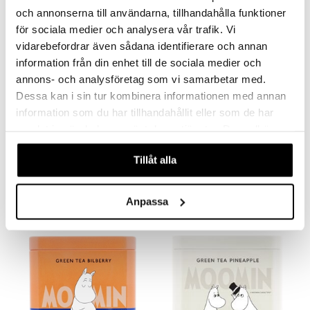
och annonserna till användarna, tillhandahålla funktioner
för sociala medier och analysera vår trafik. Vi
vidarebefordrar även sådana identifierare och annan
information från din enhet till de sociala medier och
annons- och analysföretag som vi samarbetar med.
Dessa kan i sin tur kombinera informationen med annan
information som du har tillhandahållit eller som de har
samlat in när du har använt deras tjänster. Du godkänner
Mausteiset sardiinit I Oliiviöljy
Mausteiset sardiinit I Tomaattikasike
våra cookies vid fortsatt användande av vår webbplats.
NURI
NURI
Tillåt alla
6,99
6,99
€
€
Anpassa