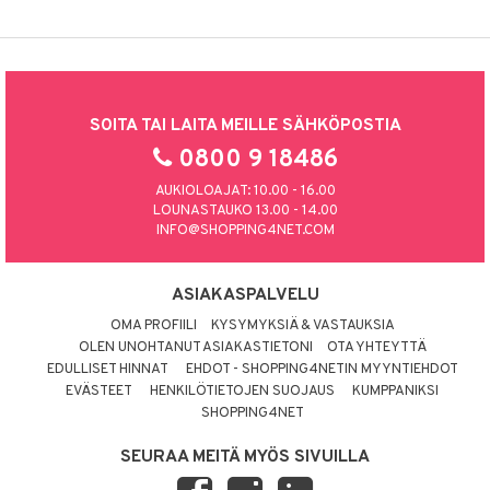
SOITA TAI LAITA MEILLE SÄHKÖPOSTIA
0800 9 18486
AUKIOLOAJAT: 10.00 - 16.00
LOUNASTAUKO 13.00 - 14.00
INFO@SHOPPING4NET.COM
ASIAKASPALVELU
OMA PROFIILI
KYSYMYKSIÄ & VASTAUKSIA
OLEN UNOHTANUT ASIAKASTIETONI
OTA YHTEYTTÄ
EDULLISET HINNAT
EHDOT - SHOPPING4NETIN MYYNTIEHDOT
EVÄSTEET
HENKILÖTIETOJEN SUOJAUS
KUMPPANIKSI
SHOPPING4NET
SEURAA MEITÄ MYÖS SIVUILLA