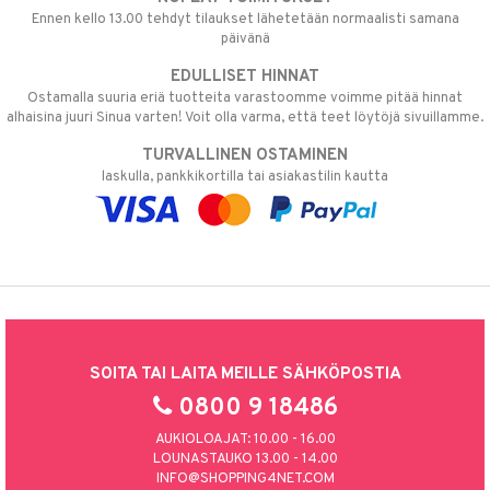
Ennen kello 13.00 tehdyt tilaukset lähetetään normaalisti samana
päivänä
EDULLISET HINNAT
Ostamalla suuria eriä tuotteita varastoomme voimme pitää hinnat
alhaisina juuri Sinua varten! Voit olla varma, että teet löytöjä sivuillamme.
TURVALLINEN OSTAMINEN
laskulla, pankkikortilla tai asiakastilin kautta
SOITA TAI LAITA MEILLE SÄHKÖPOSTIA
0800 9 18486
AUKIOLOAJAT: 10.00 - 16.00
LOUNASTAUKO 13.00 - 14.00
INFO@SHOPPING4NET.COM