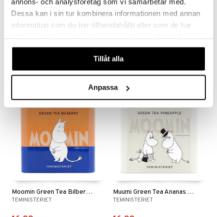
annons- och analysföretag som vi samarbetar med.
Dessa kan i sin tur kombinera informationen med annan
information som du har tillhandahållit eller som de har
Mausteiset sardiinit I Oliiviöljy
Mausteiset sardiinit I Tomaattikasike
samlat in när du har använt deras tjänster. Du godkänner
NURI
NURI
våra cookies vid fortsatt användande av vår webbplats.
6,99
6,99
€
€
Tillåt alla
Anpassa
Moomin Green Tea Bilberry Tin
Muumi Green Tea Ananas Tölkki
TEMINISTERIET
TEMINISTERIET