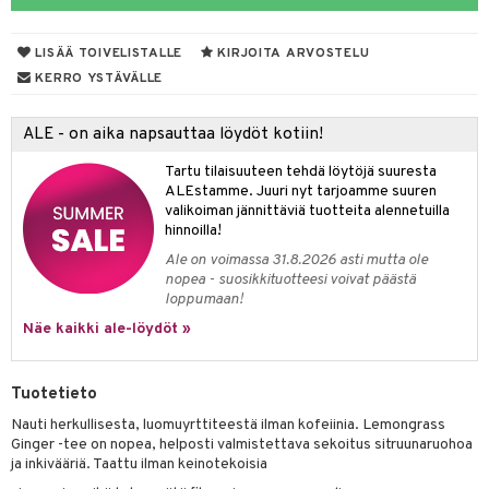
tyisveitset
& Baaritarvikkeet
LISÄÄ TOIVELISTALLE
KIRJOITA ARVOSTELU
ttiöveitset
KERRO YSTÄVÄLLE
rinta- & Vihannesveitset
ALE - on aika napsauttaa löydöt kotiin!
kkuulaudat
Tartu tilaisuuteen tehdä löytöjä suuresta
päveitset
ALEstamme. Juuri nyt tarjoamme suuren
valikoiman jännittäviä tuotteita alennetuilla
tsenteroittimet
hinnoilla!
tsisetit
Ale on voimassa 31.8.2026 asti mutta ole
nopea - suosikkituotteesi voivat päästä
tsitarvikkeet
loppumaan!
Näe kaikki ale-löydöt »
Tuotetieto
Nauti herkullisesta, luomuyrttiteestä ilman kofeiinia. Lemongrass
Ginger -tee on nopea, helposti valmistettava sekoitus sitruunaruohoa
ja inkivääriä. Taattu ilman keinotekoisia