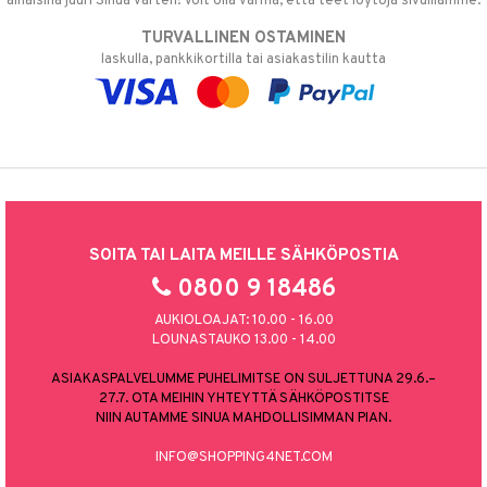
alhaisina juuri Sinua varten! Voit olla varma, että teet löytöjä sivuillamme.
TURVALLINEN OSTAMINEN
laskulla, pankkikortilla tai asiakastilin kautta
SOITA TAI LAITA MEILLE SÄHKÖPOSTIA
0800 9 18486
AUKIOLOAJAT: 10.00 - 16.00
LOUNASTAUKO 13.00 - 14.00
ASIAKASPALVELUMME PUHELIMITSE ON SULJETTUNA 29.6.–
27.7. OTA MEIHIN YHTEYTTÄ SÄHKÖPOSTITSE
NIIN AUTAMME SINUA MAHDOLLISIMMAN PIAN.
INFO@SHOPPING4NET.COM