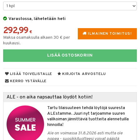
lyt
tyisveitset
& Baaritarvikkeet
nsäilytys & Korit
Varastossa, lähetetään heti
ttöön
 tekstiilit
ttiöveitset
292,99
s
tyynyt
 Grillaustarvikkeet
rinta- & Vihannesveitset
€
ILMAINEN TOIMITUS!
Maksa osamaksulla alkaen 30 € per
oneen tekstiilit
timet
iköt & Lyhdyt
kkuulaudat
kuukausi.
spalvelu
n ruokinta
lot
päveitset
LISÄÄ OSTOSKORIIN
ksiä & vastauksia
tsenteroittimet
mput
tuotetta
tsisetit
LISÄÄ TOIVELISTALLE
KIRJOITA ARVOSTELU
tolamput
oneen tekstiilit
avälineet
aistus
 verkkokaupasta
KERRO YSTÄVÄLLE
tsitarvikkeet
tälamput
anasetit
ustarvikkeet
anat & Tyynyliinat
 Peitteet
maelämä
ALE - on aika napsauttaa löydöt kotiin!
nyt & Peitot
aistus
Tartu tilaisuuteen tehdä löytöjä suuresta
ALEstamme. Juuri nyt tarjoamme suuren
valikoiman jännittäviä tuotteita alennetuilla
hinnoilla!
Ale on voimassa 31.8.2026 asti mutta ole
nopea - suosikkituotteesi voivat päästä