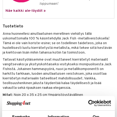
loppumaan!
Näe kaikki ale-löydöt »
Tuotetieto
Anna huoneellesi ainutlaatuinen merellinen viehätys tällä
uskomattomalla 100 % käsintehdyllä Jack Fish -metalliveistoksella!
Tämä ei ole vain koriste-esine; se on todellinen taideteos, joka on
huolellisesti luotu kierrätetystä metallista, mikä tekee siitä kestävän
ja kiehtovan lisän mihin tahansa kotiin tai toimistoon.
Taitavat käsityöläisemme ovat muuttaneet kierrätetyt materiaalit
vangitsevaksi ja yksityiskohtaiseksi esitykseksi monipuolisesta Jack
Fishistä. Jokainen hammaspyörä, ruuvi ja metallikomponentti on
harkittu tarkkaan, luoden ainutlaatuisen veistoksen, joka osoittaa
kierrätetyn materiaalin taiteelliset mahdollisuudet. Vankka,
teollisuushenkinen jalusta täydentää kalaa täydellisesti ja lisää
vakautta sekä ripauksen raakaa eleganssia.
Mitat
: Noin 20 x 35 x 25 cm Ympäristöystävällinen
100 % Käsintehty
Kierrätetty Metalli
Paino
: Noin 9 kg
Samtycke
Information
Om