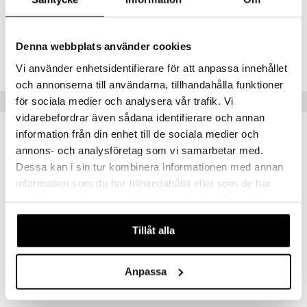
Tuotenumero
Denna webbplats använder cookies
IHB58-1-X1
Vi använder enhetsidentifierare för att anpassa innehållet
och annonserna till användarna, tillhandahålla funktioner
för sociala medier och analysera vår trafik. Vi
Suositut tuotteet
vidarebefordrar även sådana identifierare och annan
information från din enhet till de sociala medier och
annons- och analysföretag som vi samarbetar med.
Dessa kan i sin tur kombinera informationen med annan
information som du har tillhandahållit eller som de har
samlat in när du har använt deras tjänster. Du godkänner
våra cookies vid fortsatt användande av vår webbplats.
Tillåt alla
Anpassa
Battle Tank
Chopper
AUMI ART
AUMI ART