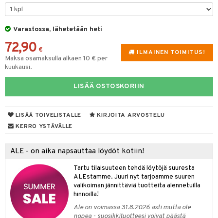
tyisveitset
& Baaritarvikkeet
Varastossa, lähetetään heti
ttiöveitset
72,90
rinta- & Vihannesveitset
€
ILMAINEN TOIMITUS!
Maksa osamaksulla alkaen 10 € per
kkuulaudat
kuukausi.
päveitset
LISÄÄ OSTOSKORIIN
tsenteroittimet
tsisetit
LISÄÄ TOIVELISTALLE
KIRJOITA ARVOSTELU
KERRO YSTÄVÄLLE
tsitarvikkeet
ALE - on aika napsauttaa löydöt kotiin!
Tartu tilaisuuteen tehdä löytöjä suuresta
ALEstamme. Juuri nyt tarjoamme suuren
valikoiman jännittäviä tuotteita alennetuilla
hinnoilla!
Ale on voimassa 31.8.2026 asti mutta ole
nopea - suosikkituotteesi voivat päästä