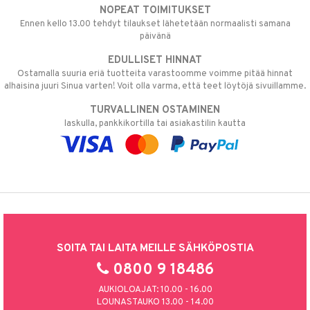
NOPEAT TOIMITUKSET
Ennen kello 13.00 tehdyt tilaukset lähetetään normaalisti samana
päivänä
EDULLISET HINNAT
Ostamalla suuria eriä tuotteita varastoomme voimme pitää hinnat
alhaisina juuri Sinua varten! Voit olla varma, että teet löytöjä sivuillamme.
TURVALLINEN OSTAMINEN
laskulla, pankkikortilla tai asiakastilin kautta
SOITA TAI LAITA MEILLE SÄHKÖPOSTIA
0800 9 18486
AUKIOLOAJAT: 10.00 - 16.00
LOUNASTAUKO 13.00 - 14.00