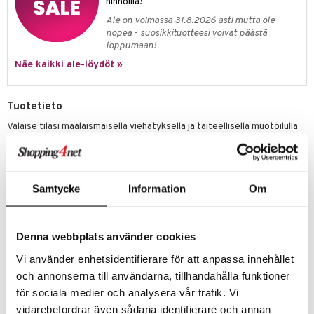
hinnoilla!
Ale on voimassa 31.8.2026 asti mutta ole
nopea - suosikkituotteesi voivat päästä
loppumaan!
Näe kaikki ale-löydöt »
Tuotetieto
Valaise tilasi maalaismaisella viehätyksellä ja taiteellisella muotoilulla
tällä käsintehdyllä tiikkipuisella pöytälampulla. Huolellisesti koottu
luonnollisista tiikkipuupaloista ja viimeistelty rakenteellisella,
ommellulla kangasvarjostimella, tämä teos levittää orgaanista,
lämmintä valoa mihin tahansa huoneeseen. 100 % käsintehty
Samtycke
Information
Om
Thaimaassa, se on todiste kestävästä käsityöstä ja tuo sekä
valaistusta että ainutlaatuista koristeellista tuntua.
Koko
: Noin 20 x 20 x 53 cm
Denna webbplats använder cookies
Materiaali
: Luonnollinen tiikkipuupohja rakenteellisella
kangasvarjostimella.
Vi använder enhetsidentifierare för att anpassa innehållet
Käsintehty Laatu:
Jokainen lamppu on 100 % käsintehty ja osoittaa
och annonserna till användarna, tillhandahålla funktioner
luonnollisten puuelementtien kokoamisen hienovaraista työtä.
för sociala medier och analysera vår trafik. Vi
Ympäristöystävällinen: Kestävä ja ainutlaatuisesti suunniteltu
vidarebefordrar även sådana identifierare och annan