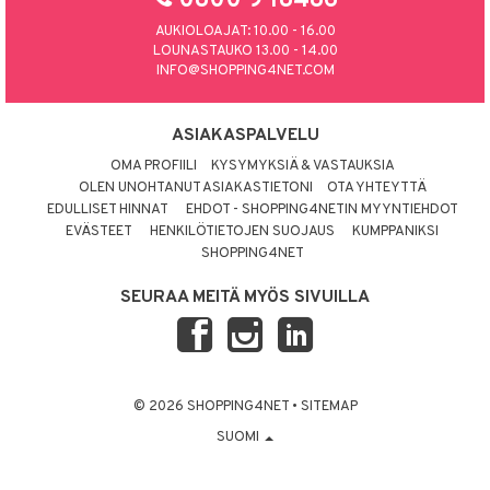
0800 9 18486
AUKIOLOAJAT: 10.00 - 16.00
LOUNASTAUKO 13.00 - 14.00
INFO@SHOPPING4NET.COM
ASIAKASPALVELU
OMA PROFIILI
KYSYMYKSIÄ & VASTAUKSIA
OLEN UNOHTANUT ASIAKASTIETONI
OTA YHTEYTTÄ
EDULLISET HINNAT
EHDOT - SHOPPING4NETIN MYYNTIEHDOT
EVÄSTEET
HENKILÖTIETOJEN SUOJAUS
KUMPPANIKSI
SHOPPING4NET
SEURAA MEITÄ MYÖS SIVUILLA
© 2026 SHOPPING4NET
•
SITEMAP
SUOMI