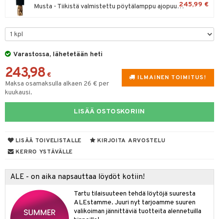
245,99 €
Musta - Tiikistä valmistettu pöytälamppu ajopuusta
tuotetta
tyisveitset
& Baaritarvikkeet
 verkkokaupasta
ttiöveitset
rinta- & Vihannesveitset
Varastossa, lähetetään heti
kkuulaudat
243,98
€
ILMAINEN TOIMITUS!
päveitset
Maksa osamaksulla alkaen 26 € per
kuukausi.
tsenteroittimet
LISÄÄ OSTOSKORIIN
tsisetit
tsitarvikkeet
LISÄÄ TOIVELISTALLE
KIRJOITA ARVOSTELU
KERRO YSTÄVÄLLE
ALE - on aika napsauttaa löydöt kotiin!
Tartu tilaisuuteen tehdä löytöjä suuresta
ALEstamme. Juuri nyt tarjoamme suuren
valikoiman jännittäviä tuotteita alennetuilla