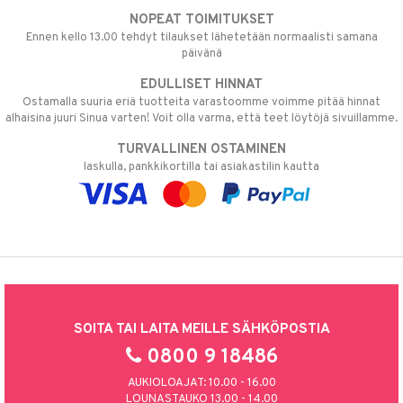
NOPEAT TOIMITUKSET
Ennen kello 13.00 tehdyt tilaukset lähetetään normaalisti samana
päivänä
EDULLISET HINNAT
Ostamalla suuria eriä tuotteita varastoomme voimme pitää hinnat
alhaisina juuri Sinua varten! Voit olla varma, että teet löytöjä sivuillamme.
TURVALLINEN OSTAMINEN
laskulla, pankkikortilla tai asiakastilin kautta
SOITA TAI LAITA MEILLE SÄHKÖPOSTIA
0800 9 18486
AUKIOLOAJAT: 10.00 - 16.00
LOUNASTAUKO 13.00 - 14.00