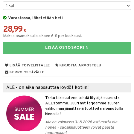
lyt
tyisveitset
& Baaritarvikkeet
nsäilytys & Korit
Varastossa, lähetetään heti
ttöön
 tekstiilit
ttiöveitset
28,99
s
tyynyt
 Grillaustarvikkeet
rinta- & Vihannesveitset
€
Maksa osamaksulla alkaen 6 € per kuukausi.
oneen tekstiilit
 & hyönteissuoja
iköt & Lyhdyt
kkuulaudat
spalvelu
LISÄÄ OSTOSKORIIN
timet
lot
päveitset
ksiä & vastauksia
tsenteroittimet
n ruokinta
mput
LISÄÄ TOIVELISTALLE
KIRJOITA ARVOSTELU
tuotetta
tsisetit
tolamput
oneen tekstiilit
aistus
KERRO YSTÄVÄLLE
 verkkokaupasta
tsitarvikkeet
tälamput
anasetit
avälineet
ustarvikkeet
ALE - on aika napsauttaa löydöt kotiin!
anat & Tyynyliinat
 Peitteet
Tartu tilaisuuteen tehdä löytöjä suuresta
nyt & Peitot
maelämä
ALEstamme. Juuri nyt tarjoamme suuren
valikoiman jännittäviä tuotteita alennetuilla
aistus
hinnoilla!
Ale on voimassa 31.8.2026 asti mutta ole
nopea - suosikkituotteesi voivat päästä
loppumaan!