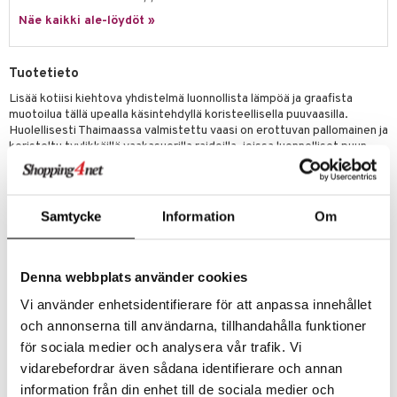
Näe kaikki ale-löydöt »
Tuotetieto
Lisää kotiisi kiehtova yhdistelmä luonnollista lämpöä ja graafista
muotoilua tällä upealla käsintehdyllä koristeellisella puuvaasilla.
Huolellisesti Thaimaassa valmistettu vaasi on erottuvan pallomainen ja
koristeltu tyylikkäillä vaakasuorilla raidoilla, joissa luonnolliset puun
sävyt vuorottelevat kauniisti tummempien aksenttien kanssa, luoden
vaikuttavan visuaalisen ilmeen. Tämä ympäristöystävällinen vaasi on
aito käsityö, täydellinen kaunistamaan kotiasi kestävällä kauneudella
ja ainutlaatuisella modernilla vivahteella.
Samtycke
Information
Om
Koko: Noin 20 x 20 x 19 cm
Materiaali: Valmistettu 100% luonnonpuusta.
Denna webbplats använder cookies
Käsintehty: Jokainen vaasi on täysin käsintehty ja käy läpi hionnan,
veistämisen, muotoilun ja maalaamisen prosessin, mikä takaa sen
Vi använder enhetsidentifierare för att anpassa innehållet
ainutlaatuisen luonteen ja erinomaisen laadun.
och annonserna till användarna, tillhandahålla funktioner
Ympäristöystävällinen: Luonnollinen koristevaasi Thaimaasta.
för sociala medier och analysera vår trafik. Vi
Ainutlaatuinen muotoilu: Esittelee kiehtovan pallomaisen muodon
vidarebefordrar även sådana identifierare och annan
vaakasuorilla raitakuvioilla, ihanteellinen tuomaan syvyyttä ja modernia
information från din enhet till de sociala medier och
tyyliä sisustukseesi.