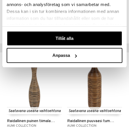
annons- och analysföretag som vi samarbetar med.
Ei kestä vettä, tarkoitettu kuiville kasveille tai sisustuselementiksi.
Dessa kan i sin tur kombinera informationen med annan
information som du har tillhandahållit eller som de har
Tuotenumero
samlat in när du har använt deras tjänster. Du godkänner
IHB40-1-XX
våra cookies vid fortsatt användande av vår webbplats.
Tillåt alla
Vinkkejä sinulle
Anpassa
Saatavana useana vaihtoehtona
Saatavana useana vaihtoehtona
Raidallinen puinen tiimalasimaljakko
Raidallinen puuvaasi tummilla raidoilla
AUMI COLLECTION
AUMI COLLECTION