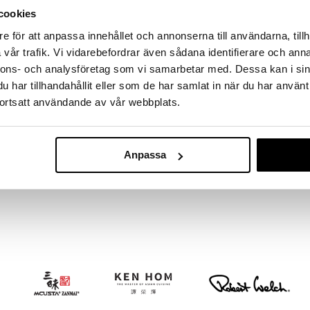
massa 31.8.2026 asti mutta ole nopea -
otteesi voivat päästä loppumaan!
cookies
i ale-löydöt »
e för att anpassa innehållet och annonserna till användarna, tillh
vår trafik. Vi vidarebefordrar även sådana identifierare och anna
nnons- och analysföretag som vi samarbetar med. Dessa kan i sin
har tillhandahållit eller som de har samlat in när du har använt
Sekoituslasta 
emium-luokan keittokauhalla, joka on valmistettu
ortsatt användande av vår webbplats.
onnollisesta, käsittelemättömästä tiikistä, se on
AUMI COLLECT
veellinen, kestävä valinta kaikkiin keittiöihin.
8,99
ä kauha.
€
kkaa tai maalia)
Anpassa