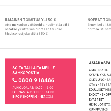
ILMAINEN TOIMITUS YLI 50 €
NOPEAT TOI
Aina maksuton vaihtoehto, huolimatta siitä
Ennen kello 13.
ostatko yksittäisen tuotteen tai koko
normaalisti sa
tilauksellesi joka ylittää 50 €.
ASIAKASPA
SOITA TAI LAITA MEILLE
OMA PROFIILI
SÄHKÖPOSTIA
KYSYMYKSIÄ &
0800 9 18486
OLEN UNOHTAN
OTA YHTEYTT
AUKIOLOAJAT: 10.00 - 16.00
EDULLISET HI
LOUNASTAUKO 13.00 - 14.00
EHDOT - SHOP
INFO@SHOPPING4NET.COM
EVÄSTEET
HENKILÖTIETO
KUMPPANIKSI