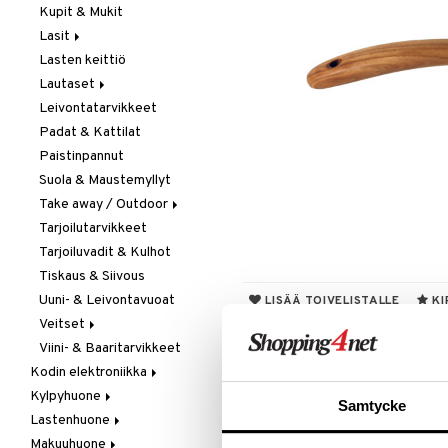
Kupit & Mukit
Kahvi, Tee & Espresso
Lasit
Leivänpaahtimet
Lasten keittiö
Mixerit &
Juoma- & Cocktailasit
Sähkövatkaimet
Lautaset
Juomalasit
Muut koneet
Leivontatarvikkeet
Olutlasit
Asetit
Vedenkeittimet
Padat & Kattilat
Shamppanjalasit
Ruokalautaset
Paistinpannut
Snapsi- & Aveclasit
Syvät lautaset
Suola & Maustemyllyt
Viinilasit
Take away / Outdoor
Whiskey- & Konjakkilasit
Tarjoilutarvikkeet
Eväslaatikot
Tarjoiluvadit & Kulhot
Pullot
Tiskaus & Siivous
Termoskannut
Uuni- & Leivontavuoat
Termosmukit
LISÄÄ TOIVELISTALLE
KI
Veitset
Viini- & Baaritarvikkeet
Erityisveitset
ALE - on aika napsautta
Kodin elektroniikka
Keittiöveitset
Tartu tila
Kylpyhuone
Ääni
Kuorinta- &
nyt tarjoa
Samtycke
Vihannesveitset
Lastenhuone
Kylpyhuoneen sisustus
alennetuill
Leikkuulaudat
Makuuhuone
Kylpyhuoneen tarvikkeita
Kylpyhuoneen koristelu