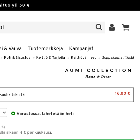
itus yli 50 €
si & Vauva
Tuotemerkkejä
Kampanjat
»
Koti & Sisustus
»
Keittiö & Tarjoilu
»
Keittiövälineet
»
Soppakauha tiikistä
16,80 €
auha tiikistä
Varastossa, lähetetään heti
1
€
)
la alkaen 4 € per kuukausi.