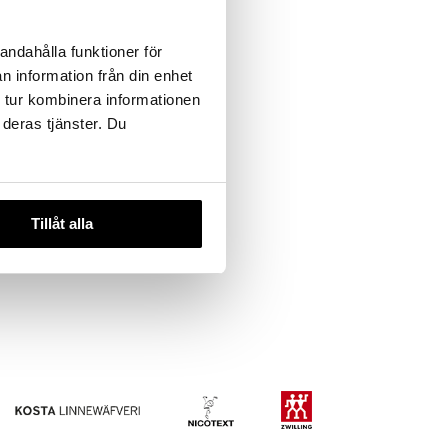
andahålla funktioner för
n information från din enhet
 tur kombinera informationen
 deras tjänster. Du
tiikistä
ION
Tillåt alla