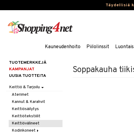
Täydellisiä 
Kauneudenhoito
Piilolinssit
Luontais
TUOTEMERKKEJÄ
Soppakauha tiiki
KAMPANJAT
UUSIA TUOTTEITA
Keittiö & Tarjoilu
Aterimet
Kannut & Karahvit
Keittiösäilytys
Keittiötekstiilit
Keittiövälineet
Kodinkoneet