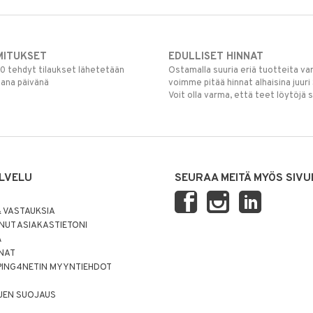
MITUKSET
EDULLISET HINNAT
00 tehdyt tilaukset lähetetään
Ostamalla suuria eriä tuotteita 
mana päivänä
voimme pitää hinnat alhaisina juuri
Voit olla varma, että teet löytöjä 
LVELU
SEURAA MEITÄ MYÖS SIVU
 VASTAUKSIA
UT ASIAKASTIETONI
Ä
NNAT
PING4NETIN MYYNTIEHDOT
JEN SUOJAUS