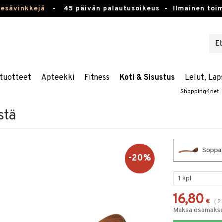
kesävinkkejä
-
45 päivän palautusoikeus -
Ilmainen toim
tuotteet
Apteekki
Fitness
Koti & Sisustus
Lelut, Lap
Shopping4net
stä
Soppak
-20%
16,80
€
(
2
Maksa osamaksul