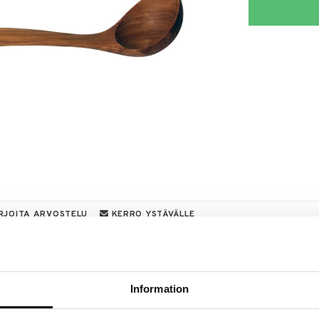
RJOITA ARVOSTELU
KERRO YSTÄVÄLLE
a löydöt kotiin!
isuuteen tehdä löytöjä suuresta ALEstamme. Juuri
mme suuren valikoiman jännittäviä tuotteita
Information
a hinnoilla!