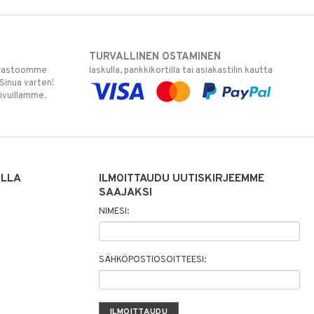
TURVALLINEN OSTAMINEN
varastoomme
laskulla, pankkikortilla tai asiakastilin kautta
 Sinua varten!
sivuillamme.
ILLA
ILMOITTAUDU UUTISKIRJEEMME
SAAJAKSI
NIMESI:
SÄHKÖPOSTIOSOITTEESI: