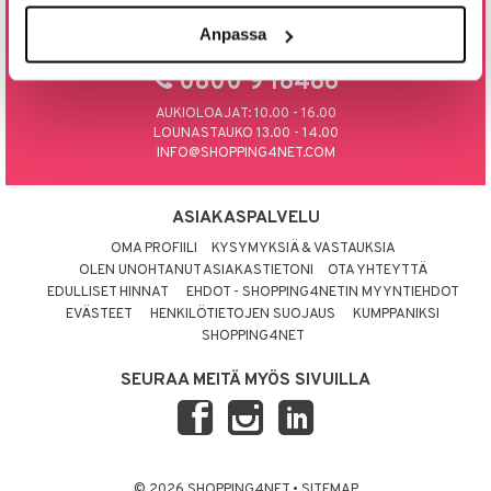
Anpassa
tyisveitset
& Baaritarvikkeet
SOITA TAI LAITA MEILLE SÄHKÖPOSTIA
ttiöveitset
0800 9 18486
rinta- & Vihannesveitset
AUKIOLOAJAT: 10.00 - 16.00
LOUNASTAUKO 13.00 - 14.00
kkuulaudat
INFO@SHOPPING4NET.COM
päveitset
ASIAKASPALVELU
tsenteroittimet
OMA PROFIILI
KYSYMYKSIÄ & VASTAUKSIA
tsisetit
OLEN UNOHTANUT ASIAKASTIETONI
OTA YHTEYTTÄ
EDULLISET HINNAT
EHDOT - SHOPPING4NETIN MYYNTIEHDOT
tsitarvikkeet
EVÄSTEET
HENKILÖTIETOJEN SUOJAUS
KUMPPANIKSI
SHOPPING4NET
SEURAA MEITÄ MYÖS SIVUILLA
© 2026 SHOPPING4NET
•
SITEMAP