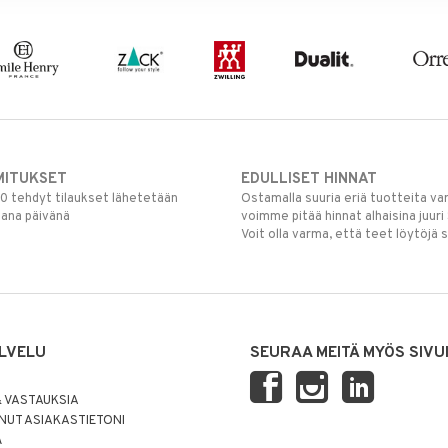
MITUKSET
EDULLISET HINNAT
00 tehdyt tilaukset lähetetään
Ostamalla suuria eriä tuotteita 
mana päivänä
voimme pitää hinnat alhaisina juuri
Voit olla varma, että teet löytöjä 
LVELU
SEURAA MEITÄ MYÖS SIVU
 VASTAUKSIA
UT ASIAKASTIETONI
Ä