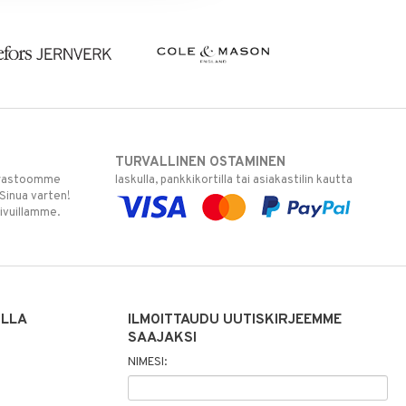
TURVALLINEN OSTAMINEN
varastoomme
laskulla, pankkikortilla tai asiakastilin kautta
 Sinua varten!
sivuillamme.
ILLA
ILMOITTAUDU UUTISKIRJEEMME
SAAJAKSI
NIMESI: