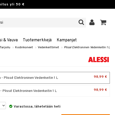
itus yli 50 €
si & Vauva
Tuotemerkkejä
Kampanjat
Tarjoilu
»
Kodinkoneet
»
Vedenkeittimet
»
Plissé Elektroninen Vedenkeitin 1 L
98,99 €
 - Plissé Elektroninen Vedenkeitin 1 L
98,99 €
- Plissé Elektroninen Vedenkeitin 1 L
Varastossa, lähetetään heti