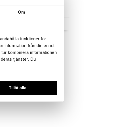
Om
 useana
Saatavana useana
htona
vaihtoehtona
tin 1,5L
Plissé Elektroninen
andahålla funktioner för
Vedenkeitin 1.7 L
ALESSI
n information från din enhet
99
 tur kombinera informationen
23,99
€
)
alk.
€
 deras tjänster. Du
Tillåt alla