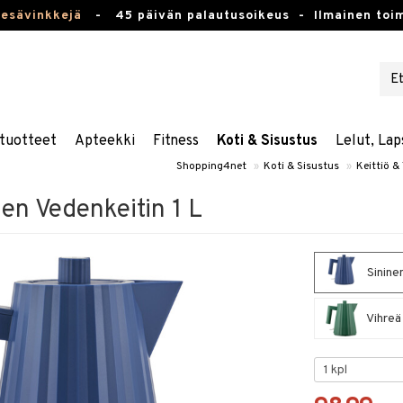
kesävinkkejä
-
45 päivän palautusoikeus -
Ilmainen toim
tuotteet
Apteekki
Fitness
Koti & Sisustus
Lelut, Lap
Shopping4net
»
Koti & Sisustus
»
Keittiö & 
nen Vedenkeitin 1 L
Sininen
Vihreä 