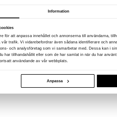
massa 31.8.2026 asti mutta ole nopea -
otteesi voivat päästä loppumaan!
Information
i ale-löydöt »
Saatavana
vaihtoe
cookies
EM77 Vedenkei
nkeitin pienemmässä koossa, suunnittelija Michele
e för att anpassa innehållet och annonserna till användarna, tillh
ää vedenkeittimen veistoksellinen muotoilu. Keitin
STELTON
vår trafik. Vi vidarebefordrar även sådana identifierare och anna
e couture-asun pliseeratusta kankaasta. Hienon
85
nnons- och analysföretag som vi samarbetar med. Dessa kan i sin
(
1
kaunis esine esillä pidettäväksi.
alk.
€
har tillhandahållit eller som de har samlat in när du har använt
rtsia
ortsatt användande av vår webbplats.
Anpassa