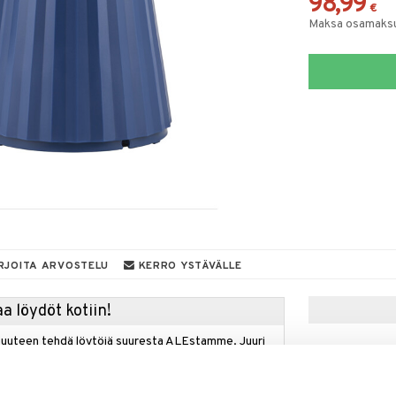
98,99
€
Maksa osamaksul
RJOITA ARVOSTELU
KERRO YSTÄVÄLLE
a löydöt kotiin!
isuuteen tehdä löytöjä suuresta ALEstamme. Juuri
mme suuren valikoiman jännittäviä tuotteita
a hinnoilla!