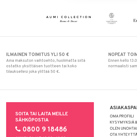
ILMAINEN TOIMITUS YLI 50 €
NOPEAT TOI
Aina maksuton vaihtoehto, huolimatta siitä
Ennen kello 13.
ostatko yksittäisen tuotteen tai koko
normaalisti sa
tilauksellesi joka ylittää 50 €.
ASIAKASPA
SOITA TAI LAITA MEILLE
OMA PROFIILI
SÄHKÖPOSTIA
KYSYMYKSIÄ &
0800 9 18486
OLEN UNOHTAN
OTA YHTEYTT