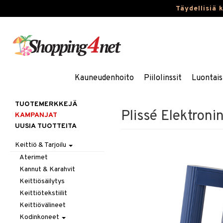
Täydellisiä 
Kauneudenhoito
Piilolinssit
Luontais
TUOTEMERKKEJÄ
Plissé Elektroni
KAMPANJAT
UUSIA TUOTTEITA
Keittiö & Tarjoilu
Aterimet
Kannut & Karahvit
Keittiösäilytys
Keittiötekstiilit
Keittiövälineet
Kodinkoneet