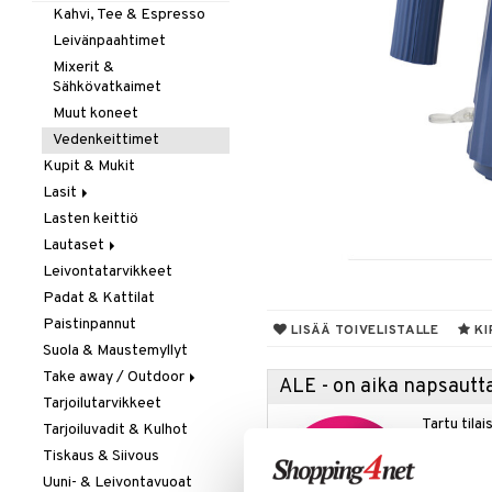
Kahvi, Tee & Espresso
Leivänpaahtimet
Mixerit &
Sähkövatkaimet
Muut koneet
Vedenkeittimet
Kupit & Mukit
Lasit
Lasten keittiö
Juoma- & Cocktailasit
Lautaset
Juomalasit
Leivontatarvikkeet
Olutlasit
Asetit
Padat & Kattilat
Shamppanjalasit
Ruokalautaset
Paistinpannut
Snapsi- & Aveclasit
Syvät lautaset
LISÄÄ TOIVELISTALLE
KI
Suola & Maustemyllyt
Viinilasit
Take away / Outdoor
Whiskey- & Konjakkilasit
ALE - on aika napsautta
Tarjoilutarvikkeet
Eväslaatikot
Tartu tila
Tarjoiluvadit & Kulhot
Pullot
nyt tarjoa
Tiskaus & Siivous
Termoskannut
alennetuill
Uuni- & Leivontavuoat
Termosmukit