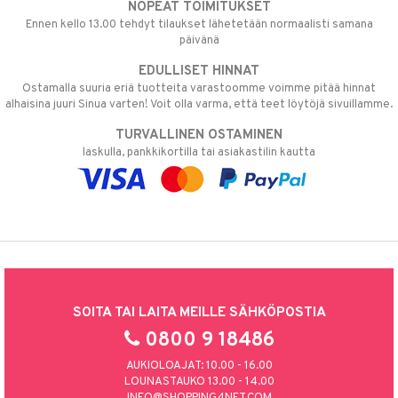
NOPEAT TOIMITUKSET
Ennen kello 13.00 tehdyt tilaukset lähetetään normaalisti samana
päivänä
EDULLISET HINNAT
Ostamalla suuria eriä tuotteita varastoomme voimme pitää hinnat
alhaisina juuri Sinua varten! Voit olla varma, että teet löytöjä sivuillamme.
TURVALLINEN OSTAMINEN
laskulla, pankkikortilla tai asiakastilin kautta
SOITA TAI LAITA MEILLE SÄHKÖPOSTIA
0800 9 18486
AUKIOLOAJAT: 10.00 - 16.00
LOUNASTAUKO 13.00 - 14.00
INFO@SHOPPING4NET.COM