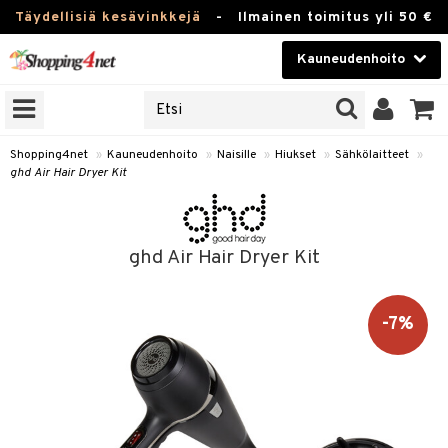
Täydellisiä kesävinkkejä
-
Ilmainen toimitus yli 50 €
Kauneudenhoito
ERKKEJÄ
Kauneudenhoito
M BRANDS
T
Piilolinssit
Shopping4net
»
Kauneudenhoito
»
Naisille
»
Hiukset
»
Sähkölaitteet
»
ghd Air Hair Dryer Kit
JAT
Luontaistuotteet
UOTTEITA
Apteekki
ghd Air Hair Dryer Kit
Fitness
t
Koti & Sisustus
-7%
t Set
Lelut, Lapsi & Vauva
jat / Kammat
Tuotemerkkejä
skuurit
Kampanjat
stenlähtö