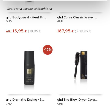
Saatavana useana vaihtoehtona
ghd Bodyguard - Heat Protect Spray
ghd Curve Classic Wave Wand
GHD
GHD
15,95
187,95
18,95
209,95
alk.
€
(
€
)
€
(
€
)
-15%
ghd Dramatic Ending - Smooth and Finish Serum
ghd The Blow Dryer Ceramic Brush 35mm, size 2
GHD
GHD