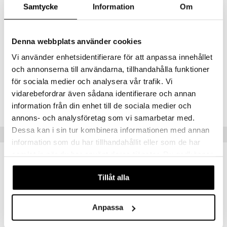
Samtycke
Information
Om
ghd vented radial brush size 3-
Antaa hiuksille tuuheutta ja
liikkuvuutta
ghd air diffusor-
Luonnollisiin kiharoihin ja laineisiin
Denna webbplats använder cookies
Vi använder enhetsidentifierare för att anpassa innehållet
och annonserna till användarna, tillhandahålla funktioner
för sociala medier och analysera vår trafik. Vi
Tuotenumero
vidarebefordrar även sådana identifierare och annan
CGH04-3Z-1-XX-XX
information från din enhet till de sociala medier och
annons- och analysföretag som vi samarbetar med.
Dessa kan i sin tur kombinera informationen med annan
Vinkkejä sinulle
information som du har tillhandahållit eller som de har
samlat in när du har använt deras tjänster. Du godkänner
-16%
-10%
våra cookies vid fortsatt användande av vår webbplats.
Tillåt alla
Anpassa