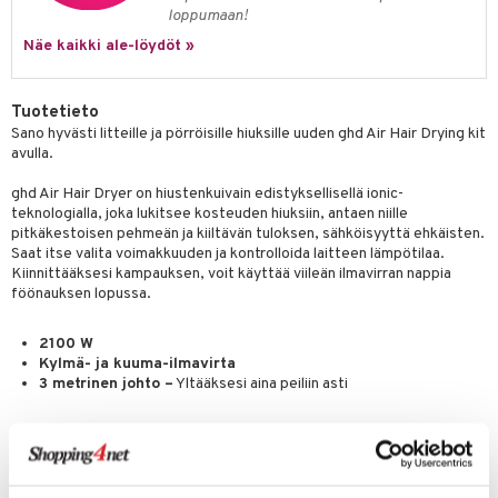
loppumaan!
 verkkokaupasta
taloöljyt
ta & Viikset
talovoiteet
he 3: Kosteutus
teudenhoito
likiilto
t
Näe kaikki ale-löydöt »
talovoiteet
distaminen
rinta ja naamiot
lipuna
matics Elixir
o
rumit
Tuotetieto
distus
ltenrajausväri
yx
inkosuoja
Sano hyvästi litteille ja pörröisille hiuksille uuden ghd Air Hair Drying kit
mänympärysvoiteet
rumit
makarvat
nique Happy
aihetta Miehille
avulla.
mien/Huulten Hoito
miväri
nique Happy For Men
nhoito
ghd Air Hair Dryer on hiustenkuivain edistyksellisellä ionic-
teknologialla, joka lukitsee kosteuden hiuksiin, antaen niille
kkisiveltmit
kastus
pitkäkestoisen pehmeän ja kiiltävän tuloksen, sähköisyyttä ehkäisten.
Saat itse valita voimakkuuden ja kontrolloida laitteen lämpötilaa.
kkivoide
teutus & Soujaus
Kiinnittääksesi kampauksen, voit käyttää viileän ilmavirran nappia
föönauksen lopussa.
tevoide
ranajo & Ihonpuhdistus
justusvoide
2100 W
Kylmä- ja kuuma-ilmavirta
kipuna
3 metrinen johto –
Yltääksesi aina peiliin asti
teri
Sisältyy:
siväri
2 kpl hiuspidikkeitä
mänrajauskynät
ghd säilytyspussukka