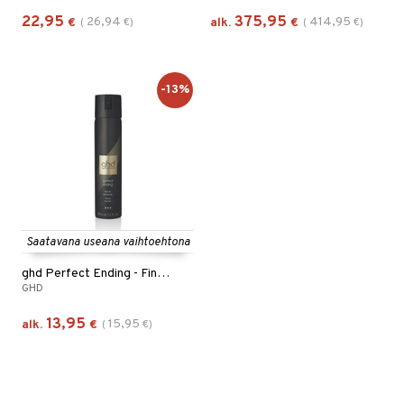
22,95
375,95
26,94
414,95
€
(
€
)
alk.
€
(
€
)
-13%
Saatavana useana vaihtoehtona
ghd Perfect Ending - Final Fix Hairspray
GHD
13,95
15,95
alk.
€
(
€
)