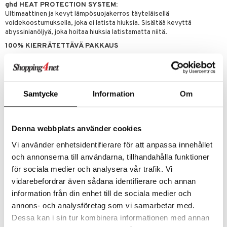
teutus & Soujaus
ghd HEAT PROTECTION SYSTEM:
Ultimaattinen ja kevyt lämpösuojakerros täyteläisellä
tevoide
ranajo & Ihonpuhdistus
voidekoostumuksella, joka ei latista hiuksia. Sisältää kevyttä
abyssinianöljyä, joka hoitaa hiuksia latistamatta niitä.
justusvoide
100% KIERRÄTETTÄVÄ PAKKAUS
kipuna
teri
Käyttö
siväri
Yhdistä ghd Volume Forever – volyymia antava föönausvoide ghd
Samtycke
Information
Om
blowdry 2-in-1 hiustenkuivausharjan kanssa maksimoidaksesi volyymin,
mänrajauskynät
joka kestää 24 tuntia.
Ainesosat
Denna webbplats använder cookies
Aqua, Polysorbate 60, Cocos Nucifera Oil, Cetearyl Alcohol,
Vi använder enhetsidentifierare för att anpassa innehållet
Polyquaternium-37, Vp/Dmapa Acrylates Copolymer, Parfum,
Propylene Glycol Dicaprylate/Dicaprate, Benzyl Alcohol, Citric Acid,
och annonserna till användarna, tillhandahålla funktioner
C12-15 Alkyl Benzoate, Panthenol, 1,2-hexanediol, Caprylyl Glycol,
för sociala medier och analysera vår trafik. Vi
Polyquaternium-11, Glycerin, Ppg-1 Trideceth-6, Tocopheryl Acetate,
vidarebefordrar även sådana identifierare och annan
Salvia Hispanica Seed Extract, Trehalose, Xylitol, Caprylyl/Capryl
Glucoside, Crambe Abyssinica Seed Oil, Sorbitan Oleate, Ethyl
information från din enhet till de sociala medier och
Linoleate, Limonene, Acrylates/Stearyl Methacrylate Copolymer,
annons- och analysföretag som vi samarbetar med.
Ethyl Oleate, Sodium Hydroxide, Alpha-isomethyl Ionone, Hexyl
Dessa kan i sin tur kombinera informationen med annan
Cinnamal, Sodium Phosphate, Linalool, Citronellol, Benzalkonium