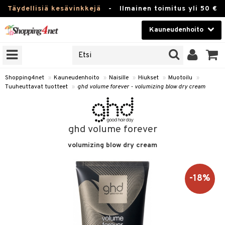
Täydellisiä kesävinkkejä
-
Ilmainen toimitus yli 50 €
Kauneudenhoito
ERKKEJÄ
Kauneudenhoito
M BRANDS
T
Piilolinssit
Shopping4net
»
Kauneudenhoito
»
Naisille
»
Hiukset
»
Muotoilu
»
Tuuheuttavat tuotteet
»
ghd volume forever - volumizing blow dry cream
JAT
Luontaistuotteet
UOTTEITA
Apteekki
ghd volume forever
Fitness
volumizing blow dry cream
t
Koti & Sisustus
t Set
Lelut, Lapsi & Vauva
-18%
jat / Kammat
Tuotemerkkejä
skuurit
Kampanjat
stenlähtö