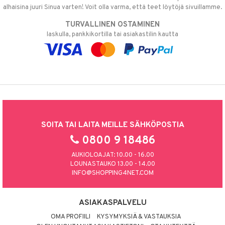
alhaisina juuri Sinua varten! Voit olla varma, että teet löytöjä sivuillamme.
TURVALLINEN OSTAMINEN
laskulla, pankkikortilla tai asiakastilin kautta
SOITA TAI LAITA MEILLE SÄHKÖPOSTIA
0800 9 18486
AUKIOLOAJAT: 10.00 - 16.00
LOUNASTAUKO 13.00 - 14.00
INFO@SHOPPING4NET.COM
ASIAKASPALVELU
OMA PROFIILI
KYSYMYKSIÄ & VASTAUKSIA