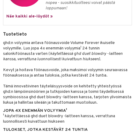
nopea - suosikkituotteesi voivat päästä
rumit
teri
vikkeet
makarvat
kojen hoito
kölaitteet
vovoiteet
 de cologne
loppumaan!
dorantit
linssit
mänympärysvoiteet
Näe kaikki ale-löydöt »
ytetty Päivävoide
mivärit
vojen poisto
mpoot
metiikkalaukkuja
 de toilette
koistuotteet
UE
sienhoito
ien hoito
vikkeita
rinta
japakkaukset
eruskettavat tuotteet
e
Tuotetieto
spalvelu
siväri
rinta
japakkaus
vojen poisto
 10
 System
ghd:n volyymia antava föönausvoide Volume Forever ikuiselle
ksiä & vastauksia
pytuotteita
volyymille. Luo jopa 4x enemmän volyymia¹ 24 tunnin
amiot
ien hoito
he 1: Puhdistus
ito
salonkiföönausta varten (
käytettäessä ghd duet blowdry -laitteen
tuotetta
hkugeelit & saippuat
kanssa, verrattuna luonnollisesti kuivattuun hiukseen).
ranajotuotteet
hkugeelit & saippuat
he 2: Kirkastus
ien- ja Vartalonhoito
 verkkokaupasta
taloöljyt
ta & Viikset
Kevyt ja hoitava föönausvoide, joka maksimoi volyymin seuraavassa
talovoiteet
he 3: Kosteutus
teudenhoito
likiilto
t
föönauksessa ja antaa tuloksia, jotka kestävät 24 tuntia.
talovoiteet
distaminen
rinta ja naamiot
lipuna
matics Elixir
o
Tämä innovatiivinen täyteläisyysvoide on kehitetty yhteistyössä
rumit
ghd:n lämpöinsinöörien ja tutkijoiden kanssa ja toimii täydellisessä
distus
ltenrajausväri
yx
inkosuoja
symbioosissa ghd duet blowdry -laitteen kanssa, tarjoten ylivoimaista
mänympärysvoiteet
liukua ja hallintaa sileään ja takuttomaan muotoiluun.
rumit
makarvat
nique Happy
aihetta Miehille
JOPA 4X ENEMMÄN VOLYYMIA¹
mien/Huulten Hoito
miväri
nique Happy For Men
nhoito
¹ käytettäessä ghd duet blowdry -laitteen kanssa, verrattuna
luonnollisesti kuivattuun hiukseen
kkisiveltmit
kastus
TULOKSET, JOTKA KESTÄVÄT 24 TUNTIA
kkivoide