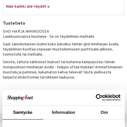
 verkkokaupasta
taloöljyt
Näe kaikki ale-löydöt »
ta & Viikset
talovoiteet
he 3: Kosteutus
teudenhoito
likiilto
t
talovoiteet
distaminen
rinta ja naamiot
lipuna
matics Elixir
o
Tuotetieto
rumit
distus
ltenrajausväri
yx
inkosuoja
GHD HARJA MINIKOOSSA
mänympärysvoiteet
Laukkuunsopiva hiusharja - Se on täydellinen matkalla
rumit
makarvat
nique Happy
aihetta Miehille
Saat salonkimaisen lookin koko päiväksi tämän ghd miniharjan avulla,
mien/Huulten Hoito
miväri
nique Happy For Men
nhoito
täydellinen kooltaa nopeaan muotoilemiseen punttisalin jälkeen,
toimistolla tai matkalla.
kkisiveltmit
kastus
Selvitä, taltuta sähköiset hiukset tai kohenna kampaustasi tämän
monipuolisen miniharjan avulla - helppo ottaa mukaan! Ammattimainen
kkivoide
teutus & Soujaus
muotoilu ja pehmeä, liukumaton kahva tekevät tästä ylellisestä
tevoide
harjasta ehdottoman tarvikkeen laukussa.
ranajo & Ihonpuhdistus
justusvoide
Tuotenumero
kipuna
CGH58-3Z-1-XX-XX
teri
Samtycke
Information
Om
siväri
Suositut tuotteet
mänrajauskynät