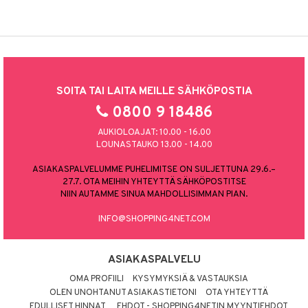
SOITA TAI LAITA MEILLE SÄHKÖPOSTIA
0800 9 18486
AUKIOLOAJAT: 10.00 - 16.00
LOUNASTAUKO 13.00 - 14.00
ASIAKASPALVELUMME PUHELIMITSE ON SULJETTUNA 29.6.–
27.7. OTA MEIHIN YHTEYTTÄ SÄHKÖPOSTITSE
NIIN AUTAMME SINUA MAHDOLLISIMMAN PIAN.
INFO@SHOPPING4NET.COM
ASIAKASPALVELU
OMA PROFIILI
KYSYMYKSIÄ & VASTAUKSIA
OLEN UNOHTANUT ASIAKASTIETONI
OTA YHTEYTTÄ
EDULLISET HINNAT
EHDOT - SHOPPING4NETIN MYYNTIEHDOT