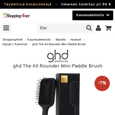
Täydellisiä kesävinkkejä
-
Ilmainen toimitus yli 50 €
Kauneudenhoito
ERKKEJÄ
Kauneudenhoito
M BRANDS
T
Piilolinssit
Shopping4net
»
Kauneudenhoito
»
Naisille
»
Hiukset
»
Harjat / Kammat
»
ghd The All Rounder Mini Paddle Brush
JAT
Luontaistuotteet
UOTTEITA
Apteekki
ghd The All Rounder Mini Paddle Brush
Fitness
t
Koti & Sisustus
-7%
t Set
Lelut, Lapsi & Vauva
rjat / Kammat
Tuotemerkkejä
skuurit
Kampanjat
stenlähtö