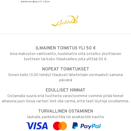
ILMAINEN TOIMITUS YLI 50 €
Aina maksuton vaihtoehto, huolimatta siitä ostatko yksittäisen
tuotteen tai koko tilauksellesi joka ylittää 50 €.
NOPEAT TOIMITUKSET
Ennen kello 13.00 tehdyt tilaukset lähetetään normaalisti samana
päivänä
EDULLISET HINNAT
Ostamalla suuria eriä tuotteita varastoomme voimme pitää hinnat
alhaisina juuri Sinua varten! Voit olla varma, että teet löytöjä sivuillamme.
TURVALLINEN OSTAMINEN
laskulla, pankkikortilla tai asiakastilin kautta