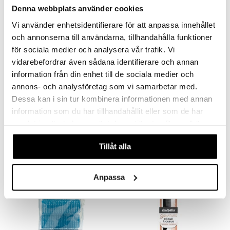
Denna webbplats använder cookies
Vi använder enhetsidentifierare för att anpassa innehållet
och annonserna till användarna, tillhandahålla funktioner
för sociala medier och analysera vår trafik. Vi
vidarebefordrar även sådana identifierare och annan
information från din enhet till de sociala medier och
annons- och analysföretag som vi samarbetar med.
Saatavana useana vaihtoehtona
Dessa kan i sin tur kombinera informationen med annan
information som du har tillhandahållit eller som de har
WetBrush Original Detangler
7540 Round Brush
samlat in när du har använt deras tjänster. Du godkänner
WETBRUSH
VADECO
våra cookies vid fortsatt användande av vår webbplats.
9,95
7,99
€
€
Tillåt alla
Anpassa