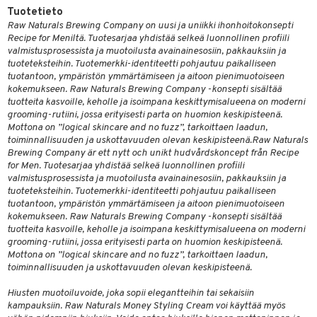
Tuotetieto
ranajotuotteet
taloöljyt
hkugeelit & saippuat
E
Raw Naturals Brewing Company on uusi ja uniikki ihonhoitokonsepti
Recipe for Meniltä. Tuotesarjaa yhdistää selkeä luonnollinen profiili
ta & Viikset
talovoiteet
talovoiteet
ue
valmistusprosessista ja muotoilusta avainainesosiin, pakkauksiin ja
spalvelu
tuoteteksteihin. Tuotemerkki-identiteetti pohjautuu paikalliseen
distaminen
 10
 System
tuotantoon, ympäristön ymmärtämiseen ja aitoon pienimuotoiseen
ksiä & vastauksia
rumit
kokemukseen. Raw Naturals Brewing Company -konsepti sisältää
he 1: Puhdistus
ito
tuotteita kasvoille, keholle ja isoimpana keskittymisalueena on moderni
uotetta
mänympärysvoiteet
grooming-rutiini, jossa erityisesti parta on huomion keskipisteenä.
he 2: Kirkastus
ien- ja Vartalonhoito
Mottona on ”logical skincare and no fuzz”, tarkoittaen laadun,
 verkkokaupasta
toiminnallisuuden ja uskottavuuden olevan keskipisteenä.
Raw Naturals
he 3: Kosteutus
teudenhoito
likiilto
t
Brewing Company är ett nytt och unikt hudvårdskoncept från Recipe
for Men. Tuotesarjaa yhdistää selkeä luonnollinen profiili
rinta ja naamiot
lipuna
matics Elixir
o
valmistusprosessista ja muotoilusta avainainesosiin, pakkauksiin ja
tuoteteksteihin. Tuotemerkki-identiteetti pohjautuu paikalliseen
distus
ltenrajausväri
yx
inkosuoja
tuotantoon, ympäristön ymmärtämiseen ja aitoon pienimuotoiseen
kokemukseen. Raw Naturals Brewing Company -konsepti sisältää
rumit
makarvat
nique Happy
aihetta Miehille
tuotteita kasvoille, keholle ja isoimpana keskittymisalueena on moderni
mien/Huulten Hoito
miväri
grooming-rutiini, jossa erityisesti parta on huomion keskipisteenä.
nique Happy For Men
nhoito
Mottona on ”logical skincare and no fuzz”, tarkoittaen laadun,
kkisiveltmit
toiminnallisuuden ja uskottavuuden olevan keskipisteenä.
kastus
kkivoide
teutus & Soujaus
Hiusten muotoiluvoide, joka sopii elegantteihin tai sekaisiin
kampauksiin. Raw Naturals Money Styling Cream voi käyttää myös
tevoide