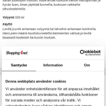
ranajo & Ihonpuhdistus
vähän pidempiin hiuksiin. Voide antaa hiuksille hienon mattapinnan ja
hyvän tuen, ilman jäykkää tunnetta, tuoksuen raikkaille
justusvoide
sitrushedelmille.
kipuna
Volyymi:
100 ml
teri
Käyttö
Levitä juuriin antamaan volyymia tai latvoihin antamaan kontrollia.
siväri
Hiero pieni määrä muotoiluvoidetta kämmenten välissä ja levitä
tasaisesti kosteisiin tai kuiviin hiuksiin.
mänrajauskynät
Tuotenumero
CRAW4-0N-100-XX-XX
Samtycke
Information
Om
Vinkkejä sinulle
Denna webbplats använder cookies
Vi använder enhetsidentifierare för att anpassa innehållet
och annonserna till användarna, tillhandahålla funktioner
för sociala medier och analysera vår trafik. Vi
vidarebefordrar även sådana identifierare och annan