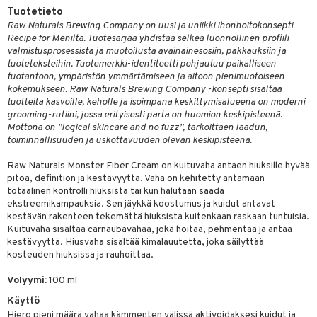
Tuotetieto
ranajotuotteet
taloöljyt
hkugeelit & saippuat
UE
Raw Naturals Brewing Company on uusi ja uniikki ihonhoitokonsepti
Recipe for Menilta. Tuotesarjaa yhdistää selkeä luonnollinen profiili
ta & Viikset
talovoiteet
talovoiteet
e
valmistusprosessista ja muotoilusta avainainesosiin, pakkauksiin ja
spalvelu
tuoteteksteihin. Tuotemerkki-identiteetti pohjautuu paikalliseen
distaminen
 10
 System
tuotantoon, ympäristön ymmärtämiseen ja aitoon pienimuotoiseen
ksiä & vastauksia
rumit
kokemukseen. Raw Naturals Brewing Company -konsepti sisältää
he 1: Puhdistus
ito
tuotteita kasvoille, keholle ja isoimpana keskittymisalueena on moderni
tuotetta
mänympärysvoiteet
grooming-rutiini, jossa erityisesti parta on huomion keskipisteenä.
he 2: Kirkastus
ien- ja Vartalonhoito
Mottona on ”logical skincare and no fuzz”, tarkoittaen laadun,
 verkkokaupasta
toiminnallisuuden ja uskottavuuden olevan keskipisteenä.
he 3: Kosteutus
teudenhoito
likiilto
t
Raw Naturals Monster Fiber Cream on kuituvaha antaen hiuksille hyvää
rinta ja naamiot
lipuna
matics Elixir
o
pitoa, definition ja kestävyyttä. Vaha on kehitetty antamaan
totaalinen kontrolli hiuksista tai kun halutaan saada
distus
ltenrajausväri
yx
inkosuoja
ekstreemikampauksia. Sen jäykkä koostumus ja kuidut antavat
kestävän rakenteen tekemättä hiuksista kuitenkaan raskaan tuntuisia.
rumit
makarvat
nique Happy
aihetta Miehille
Kuituvaha sisältää carnaubavahaa, joka hoitaa, pehmentää ja antaa
mien/Huulten Hoito
miväri
kestävyyttä. Hiusvaha sisältää kimalauutetta, joka säilyttää
nique Happy For Men
nhoito
kosteuden hiuksissa ja rauhoittaa.
kkisiveltmit
kastus
Volyymi:
100 ml
kkivoide
teutus & Soujaus
Käyttö
tevoide
Hiero pieni määrä vahaa kämmenten välissä aktivoidaksesi kuidut ja