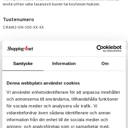
ranajo & Ihonpuhdistus
levitä sitten vaha tasaisesti kuiviin tai kosteisiin hiuksiin.
justusvoide
kipuna
Tuotenumero
CRAW2-0N-100-XX-XX
teri
siväri
Vinkkejä sinulle
mänrajauskynät
Samtycke
Information
Om
Denna webbplats använder cookies
Vi använder enhetsidentifierare för att anpassa innehållet
och annonserna till användarna, tillhandahålla funktioner
för sociala medier och analysera vår trafik. Vi
vidarebefordrar även sådana identifierare och annan
Goof Proof Antiperspirant Deodorant
High Gear Eye Gel
information från din enhet till de sociala medier och
RAW NATURALS
RAW NATURALS
annons- och analysföretag som vi samarbetar med.