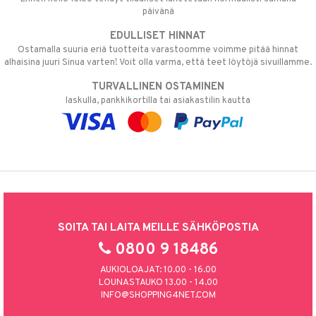
päivänä
EDULLISET HINNAT
Ostamalla suuria eriä tuotteita varastoomme voimme pitää hinnat
alhaisina juuri Sinua varten! Voit olla varma, että teet löytöjä sivuillamme.
TURVALLINEN OSTAMINEN
laskulla, pankkikortilla tai asiakastilin kautta
SOITA TAI LAITA MEILLE SÄHKÖPOSTIA
0800 9 18486
AUKIOLOAJAT: 10.00 - 16.00
LOUNASTAUKO 13.00 - 14.00
INFO@SHOPPING4NET.COM