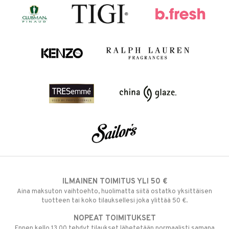
ILMAINEN TOIMITUS YLI 50 €
Aina maksuton vaihtoehto, huolimatta siitä ostatko yksittäisen
tuotteen tai koko tilauksellesi joka ylittää 50 €.
NOPEAT TOIMITUKSET
Ennen kello 13.00 tehdyt tilaukset lähetetään normaalisti samana