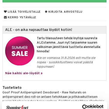
taloöljyt
linssit
LISÄÄ TOIVELISTALLE
KIRJOITA ARVOSTELU
talovoiteet
UE
KERRO YSTÄVÄLLE
e
spalvelu
ALE - on aika napsauttaa löydöt kotiin!
 10
 System
ksiä & vastauksia
Tartu tilaisuuteen tehdä löytöjä suuresta
he 1: Puhdistus
ito
ALEstamme. Juuri nyt tarjoamme suuren
tuotetta
valikoiman jännittäviä tuotteita alennetuilla
he 2: Kirkastus
ien- ja Vartalonhoito
hinnoilla!
 verkkokaupasta
he 3: Kosteutus
Ale on voimassa 31.8.2026 asti mutta ole
teudenhoito
likiilto
t
nopea - suosikkituotteesi voivat päästä
rinta ja naamiot
lipuna
loppumaan!
matics Elixir
o
Näe kaikki ale-löydöt »
distus
ltenrajausväri
yx
inkosuoja
rumit
makarvat
nique Happy
aihetta Miehille
Tuotetieto
mien/Huulten Hoito
miväri
nique Happy For Men
nhoito
Goof Proof Antiperspirant Deodorant - Raw Naturals on
antiperspirant deo roll-on antaen tehokkaan ja pitkävaikutteisen
kkisiveltmit
kastus
suojan hikoilua ja pahaa hajua vastaan. Sisältää rauhoittava allantoiinia
ja hoitavaa luonnollista kauraöljyä.
kkivoide