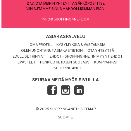
27.7. OTA MEIHIN YHTEYTTÄ SÄHKÖPOSTITSE
NIIN AUTAMME SINUA MAHDOLLISIMMAN PIAN.
INFO@SHOPPING4NET.COM
ASIAKASPALVELU
OMA PROFIILI
KYSYMYKSIÄ & VASTAUKSIA
OLEN UNOHTANUT ASIAKASTIETONI
OTA YHTEYTTÄ
EDULLISET HINNAT
EHDOT - SHOPPING4NETIN MYYNTIEHDOT
EVÄSTEET
HENKILÖTIETOJEN SUOJAUS
KUMPPANIKSI
SHOPPING4NET
SEURAA MEITÄ MYÖS SIVUILLA
© 2026 SHOPPING4NET
•
SITEMAP
SUOMI