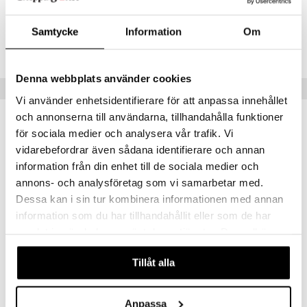
teutus & Soujaus
tevoide
ranajo & Ihonpuhdistus
Tuotenumero
Samtycke
Information
Om
justusvoide
CRAWD-0N-60-XX-XX
kipuna
Denna webbplats använder cookies
Vinkkejä sinulle
teri
Vi använder enhetsidentifierare för att anpassa innehållet
siväri
och annonserna till användarna, tillhandahålla funktioner
för sociala medier och analysera vår trafik. Vi
mänrajauskynät
vidarebefordrar även sådana identifierare och annan
information från din enhet till de sociala medier och
annons- och analysföretag som vi samarbetar med.
Dessa kan i sin tur kombinera informationen med annan
information som du har tillhandahållit eller som de har
samlat in när du har använt deras tjänster. Du godkänner
våra cookies vid fortsatt användande av vår webbplats.
Tillåt alla
Imperial Beard Oil
Raw No1 Deodorant Stick
RAW NATURALS
RAW NATURALS
10,95
9,95
€
€
Anpassa