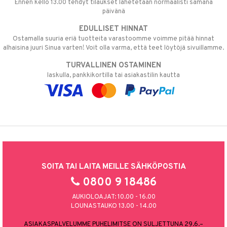
Ennen kello 13.00 tehdyt tilaukset lähetetään normaalisti samana
päivänä
EDULLISET HINNAT
Ostamalla suuria eriä tuotteita varastoomme voimme pitää hinnat
alhaisina juuri Sinua varten! Voit olla varma, että teet löytöjä sivuillamme.
TURVALLINEN OSTAMINEN
laskulla, pankkikortilla tai asiakastilin kautta
SOITA TAI LAITA MEILLE SÄHKÖPOSTIA
0800 9 18486
AUKIOLOAJAT: 10.00 - 16.00
LOUNASTAUKO 13.00 - 14.00
ASIAKASPALVELUMME PUHELIMITSE ON SULJETTUNA 29.6.–