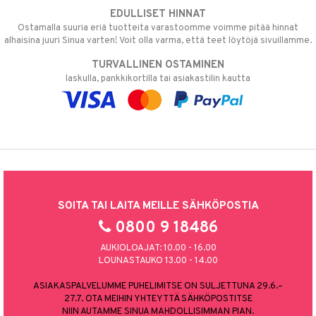
EDULLISET HINNAT
Ostamalla suuria eriä tuotteita varastoomme voimme pitää hinnat
alhaisina juuri Sinua varten! Voit olla varma, että teet löytöjä sivuillamme.
TURVALLINEN OSTAMINEN
laskulla, pankkikortilla tai asiakastilin kautta
SOITA TAI LAITA MEILLE SÄHKÖPOSTIA
0800 9 18486
AUKIOLOAJAT: 10.00 - 16.00
LOUNASTAUKO 13.00 - 14.00
ASIAKASPALVELUMME PUHELIMITSE ON SULJETTUNA 29.6.–
27.7. OTA MEIHIN YHTEYTTÄ SÄHKÖPOSTITSE
NIIN AUTAMME SINUA MAHDOLLISIMMAN PIAN.