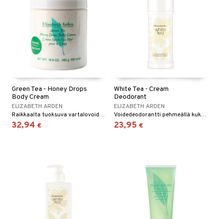
kkivoide
teutus & Soujaus
 verkkokaupasta
tevoide
ranajo & Ihonpuhdistus
justusvoide
kipuna
teri
siväri
Green Tea - Honey Drops
White Tea - Cream
Body Cream
Deodorant
mänrajauskynät
ELIZABETH ARDEN
ELIZABETH ARDEN
Raikkaalta tuoksuva vartalovoide Elizabeth Ardenilta
Voidedeodorantti pehmeällä kukkaistuoksulla - Elizabeth Arden
32,94
23,95
€
€