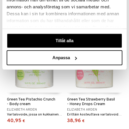
With Pump
- Body Cream
annons- och analysföretag som vi samarbetar med.
ELIZABETH ARDEN
ELIZABETH ARDEN
Elizabeth Ardenin suihkugeeli, jonka tuoksu on kevyt ja vihreä
Vartalovoide, jossa on raikas trooppinen tuoksu Elizabeth Ardenilta.
Dessa kan i sin tur kombinera informationen med annan
21,95
27,95
40,95
€
€
(
€
)
information som du har tillhandahållit eller som de har
samlat in när du har använt deras tjänster. Du godkänner
våra cookies vid fortsatt användande av vår webbplats.
Tillåt alla
Anpassa
Green Tea Pistachio Crunch
Green Tea Strawberry Basil
- Body cream
- Honey Drops Cream
ELIZABETH ARDEN
ELIZABETH ARDEN
Vartalovoide, jossa on kukkainen, sitruksinen tuoksu Elizabeth Ardenilta.
Erittäin kosteuttava vartalovoide Elizabeth Ardenilta.
40,95
38,96
€
€