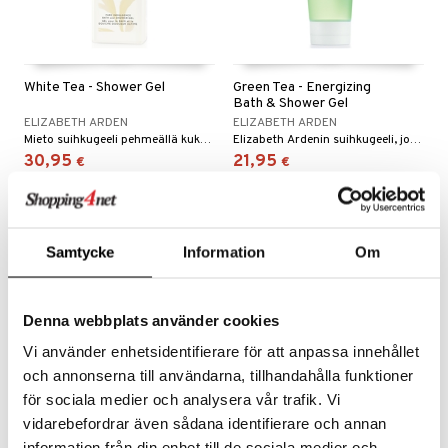
White Tea - Shower Gel
Green Tea - Energizing
Bath & Shower Gel
ELIZABETH ARDEN
ELIZABETH ARDEN
Mieto suihkugeeli pehmeällä kukkaistuoksulla - Elizabeth Arden
Elizabeth Ardenin suihkugeeli, jonka tuoksu on kevyt ja vihreä.
30,95
21,95
€
€
-32%
Samtycke
Information
Om
Denna webbplats använder cookies
Vi använder enhetsidentifierare för att anpassa innehållet
och annonserna till användarna, tillhandahålla funktioner
för sociala medier och analysera vår trafik. Vi
vidarebefordrar även sådana identifierare och annan
Green Tea - Shower Gel
Green Tea Coconut Breeze
information från din enhet till de sociala medier och