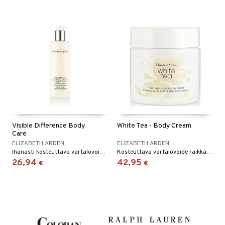
Visible Difference Body
White Tea - Body Cream
Care
ELIZABETH ARDEN
ELIZABETH ARDEN
Ihanasti kosteuttava vartalovoide joka imeytyy nopeasti ihoon Elizabeth Ardenilta
Kosteuttava vartalovoide raikkaalla, pehmeällä tuoksulla - Elizabeth Arden
26,94
42,95
€
€