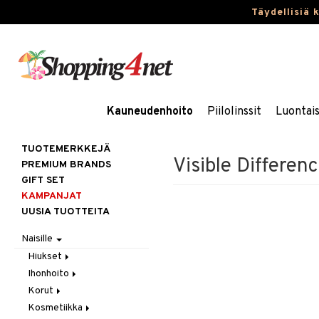
Täydellisiä 
Kauneudenhoito
Piilolinssit
Luontai
TUOTEMERKKEJÄ
Visible Differen
PREMIUM BRANDS
GIFT SET
KAMPANJAT
UUSIA TUOTTEITA
Naisille
Hiukset
Ihonhoito
Gift Set
Korut
Harjat / Kammat
Aurinkotuotteet
Kosmetiikka
Hiuskuurit
Erikoistuotteet
Kaulakorut