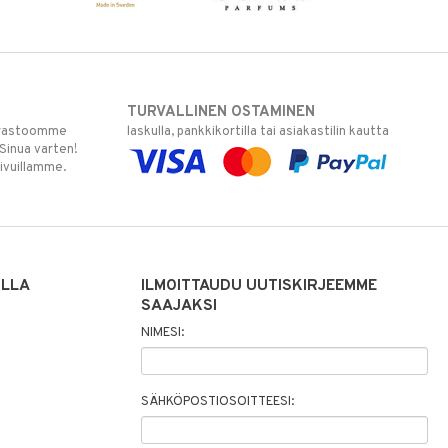
TURVALLINEN OSTAMINEN
varastoomme
laskulla, pankkikortilla tai asiakastilin kautta
 Sinua varten!
sivuillamme.
ILLA
ILMOITTAUDU UUTISKIRJEEMME
SAAJAKSI
NIMESI:
SÄHKÖPOSTIOSOITTEESI: