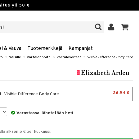
itus yli 50 €
si & Vauva
Tuotemerkkejä
Kampanjat
to
»
Naisille
»
Vartalonhoito
»
Vartalovoiteet
»
Visible Difference Body Care
26,94 €
 - Visible Difference Body Care
Varastossa, lähetetään heti
la alkaen 5 € per kuukausi.