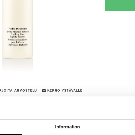
RJOITA ARVOSTELU
KERRO YSTÄVÄLLE
a löydöt kotiin!
isuuteen tehdä löytöjä suuresta ALEstamme. Juuri
mme suuren valikoiman jännittäviä tuotteita
Information
a hinnoilla!