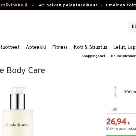
kesävinkkejä
-
45 päivän palautusoikeus -
Ilmainen toim
stuotteet
Apteekki
Fitness
Koti & Sisustus
Lelut, Lap
Shopping4net
»
Kauneudenhoi
ce Body Care
300 ml
26,94
€
Maksa osamaksul