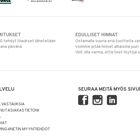
MITUKSET
EDULLISET HINNAT
00 tehdyt tilaukset lähetetään
Ostamalla suuria eriä tuotteita 
mana päivänä
voimme pitää hinnat alhaisina juuri
Voit olla varma, että teet löytöjä 
LVELU
SEURAA MEITÄ MYÖS SIVU
 VASTAUKSIA
UT ASIAKASTIETONI
Ä
NNAT
PING4NETIN MYYNTIEHDOT