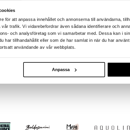
massa 31.8.2026 asti mutta ole nopea -
otteesi voivat päästä loppumaan!
cookies
i ale-löydöt »
e för att anpassa innehållet och annonserna till användarna, tillh
Saatavana
vår trafik. Vi vidarebefordrar även sådana identifierare och anna
vaihtoe
nnons- och analysföretag som vi samarbetar med. Dessa kan i sin
Eight Hour C
abeth Ardeilta on tiivistettyä kosteustuotetta
har tillhandahållit eller som de har samlat in när du har använt
easti jättämättä iholle rasvaista kalvoa. Tämä
ELIZABETH AR
ortsatt användande av vår webbplats.
aasti, auttaa vähentämään kuivuutta ja antaa koko
14,95
. Hierotaan ihoon aamuisin ja/tai iltaisin ja jokaisen
alk.
Anpassa
la tai jokaisen suihkun jälkeen.