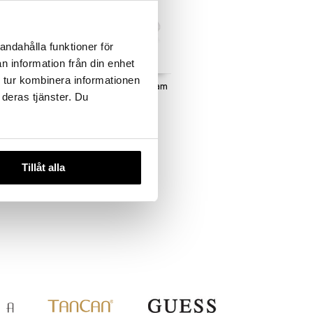
andahålla funktioner för
 useana
n information från din enhet
htona
 tur kombinera informationen
ream
Visible Difference Cream
 deras tjänster. Du
DEN
ELIZABETH ARDEN
28,95
€
€
Tillåt alla