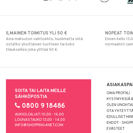
Poskipuna
Puuteri
Ripsiväri
Silmänrajauskynät
ILMAINEN TOIMITUS YLI 50 €
NOPEAT TOI
Aina maksuton vaihtoehto, huolimatta siitä
Ennen kello 13.
ostatko yksittäisen tuotteen tai koko
normaalisti sa
tilauksellesi joka ylittää 50 €.
ASIAKASPA
SOITA TAI LAITA MEILLE
OMA PROFIILI
SÄHKÖPOSTIA
KYSYMYKSIÄ &
0800 9 18486
OLEN UNOHTAN
OTA YHTEYTT
AUKIOLOAJAT: 10.00 - 16.00
EDULLISET HI
LOUNASTAUKO 13.00 - 14.00
EHDOT - SHOP
INFO@SHOPPING4NET.COM
EVÄSTEET