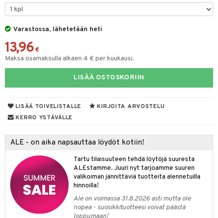
er shave lotion
taloöljyt
inkotuotteet
 de cologne
talovoiteet
dorantit
Varastossa, lähetetään heti
sasto
iikkalaukkuja
13,96
 de toilette
koistuotteet
sit
otteita
€
Maksa osamaksulla alkaen 4 € per kuukausi.
japakkaukset
eruskettavat tuotteet
ko
LISÄÄ OSTOSKORIIN
vojen poisto
ien hoito
linssit
LISÄÄ TOIVELISTALLE
KIRJOITA ARVOSTELU
hkugeelit & saippuat
UE
KERRO YSTÄVÄLLE
talovoiteet
e
spalvelu
ALE - on aika napsauttaa löydöt kotiin!
 10
 System
ksiä & vastauksia
Tartu tilaisuuteen tehdä löytöjä suuresta
he 1: Puhdistus
ito
ALEstamme. Juuri nyt tarjoamme suuren
tuotetta
valikoiman jännittäviä tuotteita alennetuilla
he 2: Kirkastus
ien- ja Vartalonhoito
hinnoilla!
 verkkokaupasta
Ale on voimassa 31.8.2026 asti mutta ole
he 3: Kosteutus
teudenhoito
likiilto
t
nopea - suosikkituotteesi voivat päästä
rinta ja naamiot
loppumaan!
lipuna
matics Elixir