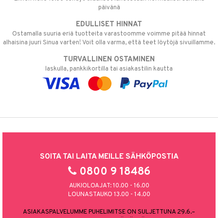
päivänä
EDULLISET HINNAT
Ostamalla suuria eriä tuotteita varastoomme voimme pitää hinnat
alhaisina juuri Sinua varten! Voit olla varma, että teet löytöjä sivuillamme.
TURVALLINEN OSTAMINEN
laskulla, pankkikortilla tai asiakastilin kautta
SOITA TAI LAITA MEILLE SÄHKÖPOSTIA
0800 9 18486
AUKIOLOAJAT: 10.00 - 16.00
LOUNASTAUKO 13.00 - 14.00
ASIAKASPALVELUMME PUHELIMITSE ON SULJETTUNA 29.6.–