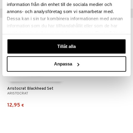
information från din enhet till de sociala medier och
annons- och analysföretag som vi samarbetar med.
Vinkkejä sinulle
Dessa kan i sin tur kombinera informationen med annan
information som du har tillhandahållit eller som de har
samlat in när du har använt deras tjänster. Du godkänner
våra cookies vid fortsatt användande av vår webbplats.
Tillåt alla
Anpassa
Aristocrat Blackhead Set
ARISTOCRAT
12,95
€