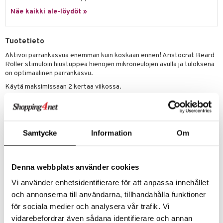
o
Näe kaikki ale-löydöt »
distus
ltenrajausväri
yx
inkosuoja
rumit
makarvat
nique Happy
aihetta Miehille
Tuotetieto
mien/Huulten Hoito
miväri
nique Happy For Men
nhoito
Aktivoi parrankasvua enemmän kuin koskaan ennen! Aristocrat Beard
Roller stimuloin hiustuppea hienojen mikroneulojen avulla ja tuloksena
kkisiveltmit
kastus
on optimaalinen parrankasvu.
kkivoide
teutus & Soujaus
Käytä maksimissaan 2 kertaa viikossa.
tevoide
ranajo & Ihonpuhdistus
Käyttö
justusvoide
Parhaan lopputuloksen saat, kun aloitat desinfioimalla partarullan.
Samtycke
Information
Om
kipuna
Pese iho lämpimällä vedellä ja pyöritä rullaa pystysuuntaan (vältä
silmien aluetta). Aloita ylhäältä alas, rullaa vaakasuoraan ja toista
teri
proseduuri kunnes olet peittänyt kaikki toivotut alueet. Lopuksi,
huuhdo kasvot ja kostuta saavuttaaksesi rauhoittavan tehon. Ole
Denna webbplats använder cookies
siväri
johdonmukainen ja tuloksia pitäisi näkyä noin 4-8 viikossa.
Vi använder enhetsidentifierare för att anpassa innehållet
mänrajauskynät
och annonserna till användarna, tillhandahålla funktioner
Tuotenumero
för sociala medier och analysera vår trafik. Vi
CAR01-AU-1-XX-XX
vidarebefordrar även sådana identifierare och annan