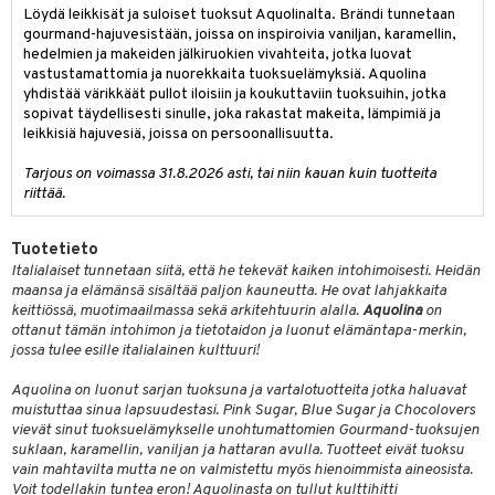
Löydä leikkisät ja suloiset tuoksut Aquolinalta. Brändi tunnetaan
kkivoide
teutus & Soujaus
gourmand-hajuvesistään, joissa on inspiroivia vaniljan, karamellin,
tevoide
hedelmien ja makeiden jälkiruokien vivahteita, jotka luovat
ranajo & Ihonpuhdistus
vastustamattomia ja nuorekkaita tuoksuelämyksiä. Aquolina
justusvoide
yhdistää värikkäät pullot iloisiin ja koukuttaviin tuoksuihin, jotka
sopivat täydellisesti sinulle, joka rakastat makeita, lämpimiä ja
kipuna
leikkisiä hajuvesiä, joissa on persoonallisuutta.
teri
Tarjous on voimassa 31.8.2026 asti, tai niin kauan kuin tuotteita
riittää.
siväri
mänrajauskynät
Tuotetieto
Italialaiset tunnetaan siitä, että he tekevät kaiken intohimoisesti. Heidän
maansa ja elämänsä sisältää paljon kauneutta. He ovat lahjakkaita
keittiössä, muotimaailmassa sekä arkitehtuurin alalla.
Aquolina
on
ottanut tämän intohimon ja tietotaidon ja luonut elämäntapa-merkin,
jossa tulee esille italialainen kulttuuri!
Aquolina on luonut sarjan tuoksuna ja vartalotuotteita jotka haluavat
muistuttaa sinua lapsuudestasi. Pink Sugar, Blue Sugar ja Chocolovers
vievät sinut tuoksuelämykselle unohtumattomien Gourmand-tuoksujen
suklaan, karamellin, vaniljan ja hattaran avulla. Tuotteet eivät tuoksu
vain mahtavilta mutta ne on valmistettu myös hienoimmista aineosista.
Voit todellakin tuntea eron! Aquolinasta on tullut kulttihitti