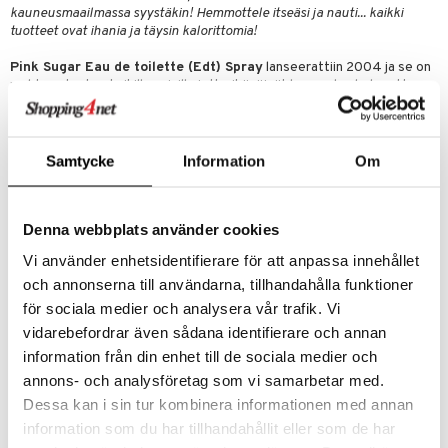
kauneusmaailmassa syystäkin! Hemmottele itseäsi ja nauti... kaikki
tuotteet ovat ihania ja täysin kalorittomia!
Pink Sugar Eau de toilette (Edt) Spray
lanseerattiin 2004 ja se on
mahtava tuoksu kaikille naisille jotka ikävöivät lapsuuden helpputta.
Tämä suloisen makea, flirttaileva tuoksu herättää sekä makuhermosi
että muistosi hattarasta, auringosta ja lapsuuden leikeistä!
Ensituoksu:
Appelsiini, vadelma, viikunanlehti
Samtycke
Information
Om
Sydäntuoksu:
Kielo, lakritsinkukka, punaiset marjat
Pohjatuoksu:
Vanilja, karamelli
Denna webbplats använder cookies
Tuotenumero
Vi använder enhetsidentifierare för att anpassa innehållet
CAQ20-22-30-XX-XX
och annonserna till användarna, tillhandahålla funktioner
för sociala medier och analysera vår trafik. Vi
Asiakkaan mielipide tuotteesta
vidarebefordrar även sådana identifierare och annan
Ihana!
information från din enhet till de sociala medier och
Tämä tuoksu vain on kertakaikkisen ihana!
annons- och analysföretag som vi samarbetar med.
MSM
Dessa kan i sin tur kombinera informationen med annan
information som du har tillhandahållit eller som de har