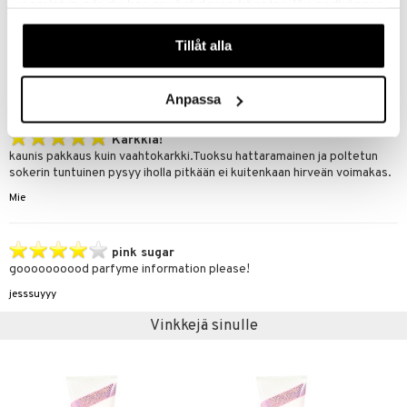
samlat in när du har använt deras tjänster. Du godkänner
Wau!
våra cookies vid fortsatt användande av vår webbplats.
Tuoksu on ihanan makea! #-vuotias tyttöni kertoi vieressäni heti,että
tuoksutpas sinä karkilta! Suosittelen lämpimästi,jos tykkäät pehmeän
Tillåt alla
karkkimaisesta tuoksusta!
Lissu
Anpassa
Karkkia!
kaunis pakkaus kuin vaahtokarkki.Tuoksu hattaramainen ja poltetun
sokerin tuntuinen pysyy iholla pitkään ei kuitenkaan hirveän voimakas.
Mie
pink sugar
goooooooood parfyme information please!
jesssuyyy
Vinkkejä sinulle