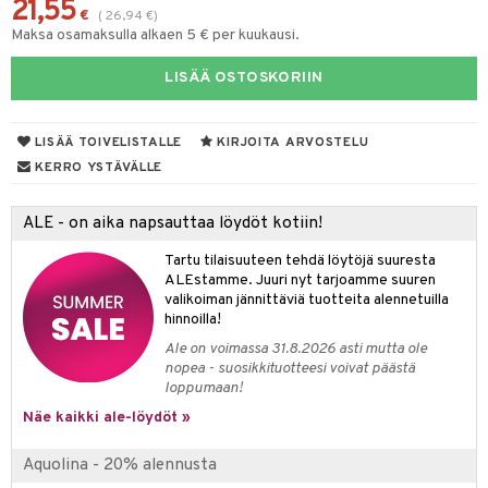
21,55
eruskettavat tuotteet
toilu
eruskettavat tuotteet
er shave lotion
inkotuotteet
€
(
26,94
€
)
Maksa osamaksulla alkaen 5 € per kuukausi.
kojen hoito
kölaitteet
vovoiteet
 de cologne
dorantit
linssit
LISÄÄ OSTOSKORIIN
vojen poisto
mpoot
metiikkalaukkuja
 de toilette
koistuotteet
UE
ien hoito
vikkeita
rinta
japakkaukset
eruskettavat tuotteet
e
LISÄÄ TOIVELISTALLE
KIRJOITA ARVOSTELU
spalvelu
rinta
japakkaus
vojen poisto
 10
 System
KERRO YSTÄVÄLLE
ksiä & vastauksia
pytuotteita
amiot
ien hoito
he 1: Puhdistus
ito
ALE - on aika napsauttaa löydöt kotiin!
tuotetta
hkugeelit & saippuat
ranajotuotteet
hkugeelit & saippuat
he 2: Kirkastus
ien- ja Vartalonhoito
Tartu tilaisuuteen tehdä löytöjä suuresta
 verkkokaupasta
taloöljyt
ta & Viikset
talovoiteet
he 3: Kosteutus
teudenhoito
ALEstamme. Juuri nyt tarjoamme suuren
likiilto
t
valikoiman jännittäviä tuotteita alennetuilla
talovoiteet
distaminen
rinta ja naamiot
lipuna
matics Elixir
hinnoilla!
o
rumit
Ale on voimassa 31.8.2026 asti mutta ole
distus
ltenrajausväri
yx
inkosuoja
nopea - suosikkituotteesi voivat päästä
mänympärysvoiteet
loppumaan!
rumit
makarvat
nique Happy
aihetta Miehille
Näe kaikki ale-löydöt »
mien/Huulten Hoito
miväri
nique Happy For Men
nhoito
Aquolina - 20% alennusta
kkisiveltmit
kastus