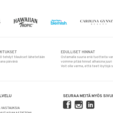
MITUKSET
EDULLISET HINNAT
00 tehdyt tilaukset lähetetään
Ostamalla suuria eriä tuotteita 
mana päivänä
voimme pitää hinnat alhaisina juuri
Voit olla varma, että teet löytöjä 
LVELU
SEURAA MEITÄ MYÖS SIVU
 VASTAUKSIA