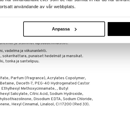
LDB
lla Pink Sugar.
ortsatt användande av vår webbplats.
2,95
€
a. Jättää ihon miellyttävän tuoksuiseksi ja jättää
musokeripilvessä.
tyksenä makealle ja ilolle. Tuoksusta tuli heti
Anpassa
mand-trendin tuoksuteollisuudessa. Pink Sugar on
makeisia ja vaaleanpunaista, kaiken ikäisinä. Tuoksu,
unelmat ja sisimmät lapsuudenmuistot.
ni, vadelma ja viikunanlehti.
jat, sokerihattara, punaiset hedelmät ja mansikat.
ski, tonka ja santelipuu.
lfate, Parfum (Fragrance), Acrylates Copolymer,
Betaine, Deceth-7, PEG-40 Hydrogenated Castor
, Ethylhexyl Methoxycinnamate, , Butyl
xyl Salicylate, Citric Acid, Sodium Hydroxide,
hylisothiazolinone, Disodium EDTA, Sodium Chloride,
ene, Hexyl Cinnamal, Linalool, CI 17200 (Red 33).