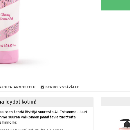
RJOITA ARVOSTELU
KERRO YSTÄVÄLLE
a löydöt kotiin!
isuuteen tehdä löytöjä suuresta ALEstamme. Juuri
mme suuren valikoiman jännittäviä tuotteita
a hinnoilla!