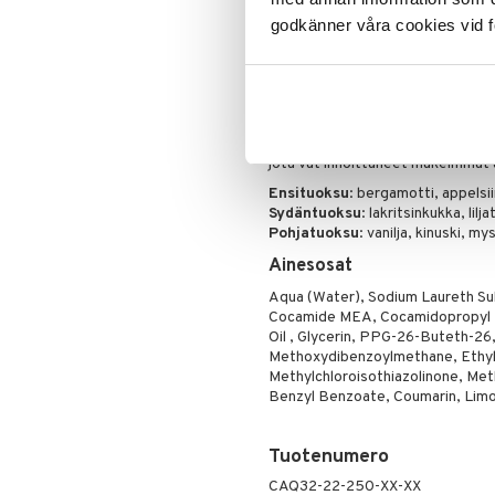
Poskipuna
Suihkugeeli Aquolinan kulttituoksu
godkänner våra cookies vid f
Puuteri
Se vaahtoaa pehmeästi ja puhdista
Ripsiväri
tunteen kuin leijuisi makeassa to
Silmänrajauskynät
Pink Sugar syntyi vuonna 2003 ylis
menestys, koska se esitteli Gour
tuoksu kaikille, jotka rakastavat 
jota vat innoittaneet makeimmat 
Ensituoksu
: bergamotti, appelsii
Sydäntuoksu
: lakritsinkukka, lil
Pohjatuoksu
: vanilja, kinuski, my
Ainesosat
Aqua (Water), Sodium Laureth Su
Cocamide MEA, Cocamidopropyl 
Oil , Glycerin, PPG-26-Buteth-26
Methoxydibenzoylmethane, Ethylhe
Methylchloroisothiazolinone, Met
Benzyl Benzoate, Coumarin, Limon
Tuotenumero
CAQ32-22-250-XX-XX