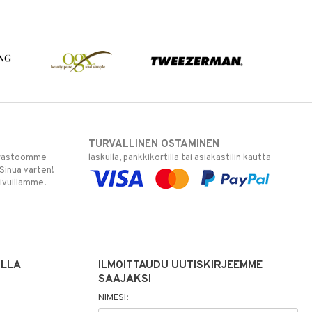
TURVALLINEN OSTAMINEN
varastoomme
laskulla, pankkikortilla tai asiakastilin kautta
 Sinua varten!
sivuillamme.
ILLA
ILMOITTAUDU UUTISKIRJEEMME
SAAJAKSI
NIMESI: