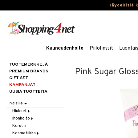
Täydellisiä 
Kauneudenhoito
Piilolinssit
Luontai
TUOTEMERKKEJÄ
Pink Sugar Glos
PREMIUM BRANDS
GIFT SET
KAMPANJAT
UUSIA TUOTTEITA
Naisille
Hiukset
Ihonhoito
Gift Set
Korut
Harjat / Kammat
Aurinkotuotteet
Kosmetiikka
Hiuskuurit
Erikoistuotteet
Kaulakorut