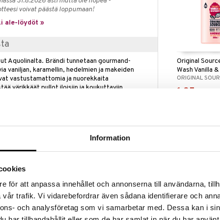
massa 31.8.2026 asti mutta ole nopea -
otteesi voivat päästä loppumaan!
i ale-löydöt »
sta
Original Sour
ksut Aquolinalta. Brändi tunnetaan gourmand-
Wash Vanilla 
via vaniljan, karamellin, hedelmien ja makeiden
ORIGINAL SOU
uovat vastustamattomia ja nuorekkaita
ä värikkäät pullot iloisiin ja koukuttaviin
1,95
€
isesti sinulle, joka rakastat makeita, lämpimiä ja
rsoonallisuutta.
, tai niin kauan kuin tuotteita riittää.
Information
ää löytöä? Outletistamme löydät runsaasti
Hyödynnä tilaisuus tehdä löytöjä, kun
cookies
lä.
e för att anpassa innehållet och annonserna till användarna, tillh
in varastoa riittää!
vår trafik. Vi vidarebefordrar även sådana identifierare och anna
LdB Creme Ri
nnons- och analysföretag som vi samarbetar med. Dessa kan i sin
Hand Soap
har tillhandahållit eller som de har samlat in när du har använt