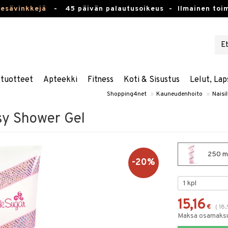
kesävinkkejä
-
45 päivän palautusoikeus -
Ilmainen toim
stuotteet
Apteekki
Fitness
Koti & Sisustus
Lelut, Lap
Shopping4net
»
Kauneudenhoito
»
Naisil
sy Shower Gel
250 ml
-20%
15,16
€
(
18
Maksa osamaksul