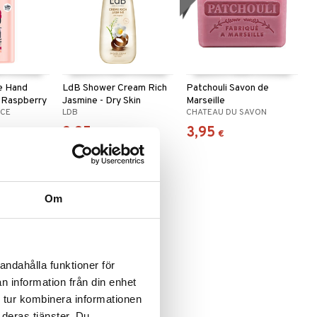
ce Hand
LdB Shower Cream Rich
Patchouli Savon de
& Raspberry
Jasmine - Dry Skin
Marseille
RCE
LDB
CHATEAU DU SAVON
2,95
3,95
€
€
Om
andahålla funktioner för
n information från din enhet
ch Jasmine
 tur kombinera informationen
 deras tjänster. Du