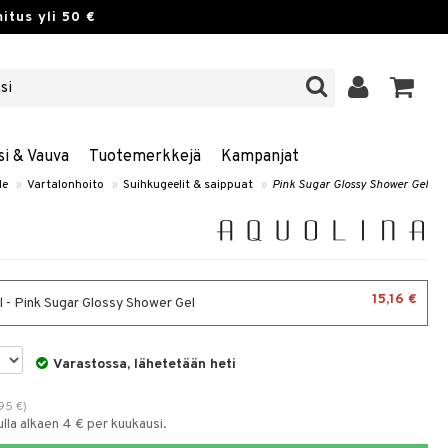
itus yli 50 €
si & Vauva
Tuotemerkkejä
Kampanjat
le
»
Vartalonhoito
»
Suihkugeelit & saippuat
»
Pink Sugar Glossy Shower Gel
15,16 €
 - Pink Sugar Glossy Shower Gel
Varastossa, lähetetään heti
,95
€
)
la alkaen 4 € per kuukausi.