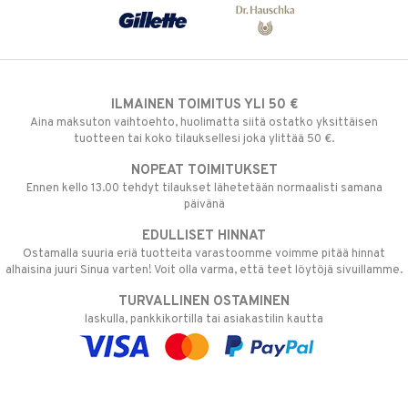
ILMAINEN TOIMITUS YLI 50 €
Aina maksuton vaihtoehto, huolimatta siitä ostatko yksittäisen
tuotteen tai koko tilauksellesi joka ylittää 50 €.
NOPEAT TOIMITUKSET
Ennen kello 13.00 tehdyt tilaukset lähetetään normaalisti samana
päivänä
EDULLISET HINNAT
Ostamalla suuria eriä tuotteita varastoomme voimme pitää hinnat
alhaisina juuri Sinua varten! Voit olla varma, että teet löytöjä sivuillamme.
TURVALLINEN OSTAMINEN
laskulla, pankkikortilla tai asiakastilin kautta