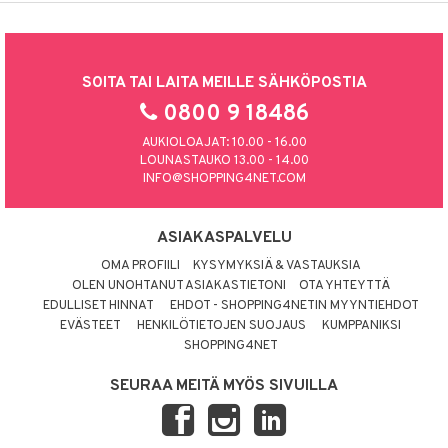
SOITA TAI LAITA MEILLE SÄHKÖPOSTIA
0800 9 18486
AUKIOLOAJAT: 10.00 - 16.00
LOUNASTAUKO 13.00 - 14.00
INFO@SHOPPING4NET.COM
ASIAKASPALVELU
OMA PROFIILI
KYSYMYKSIÄ & VASTAUKSIA
OLEN UNOHTANUT ASIAKASTIETONI
OTA YHTEYTTÄ
EDULLISET HINNAT
EHDOT - SHOPPING4NETIN MYYNTIEHDOT
EVÄSTEET
HENKILÖTIETOJEN SUOJAUS
KUMPPANIKSI
SHOPPING4NET
SEURAA MEITÄ MYÖS SIVUILLA