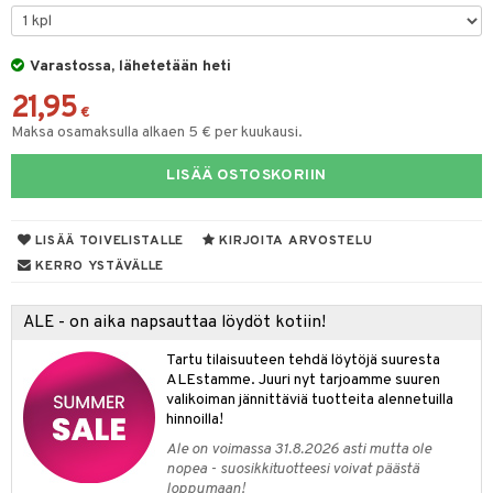
taloöljyt
talovoiteet
Varastossa, lähetetään heti
21,95
€
Maksa osamaksulla alkaen 5 € per kuukausi.
t
LISÄÄ OSTOSKORIIN
stenlähtö
sasto
ito
iikkalaukkuja
sväri
inkotuotteet
sit
mit
otteita
LISÄÄ TOIVELISTALLE
KIRJOITA ARVOSTELU
toaineet
koistuotteet
er shave balm
ko
onhoito
KERRO YSTÄVÄLLE
toilu
eruskettavat tuotteet
er shave lotion
inkotuotteet
ALE - on aika napsauttaa löydöt kotiin!
kölaitteet
vovoiteet
 de cologne
dorantit
linssit
Tartu tilaisuuteen tehdä löytöjä suuresta
mpoot
metiikkalaukkuja
 de toilette
koistuotteet
UE
ALEstamme. Juuri nyt tarjoamme suuren
valikoiman jännittäviä tuotteita alennetuilla
vikkeita
rinta
japakkaukset
eruskettavat tuotteet
e
hinnoilla!
spalvelu
japakkaus
vojen poisto
Ale on voimassa 31.8.2026 asti mutta ole
 10
 System
ksiä & vastauksia
nopea - suosikkituotteesi voivat päästä
amiot
ien hoito
loppumaan!
he 1: Puhdistus
ito