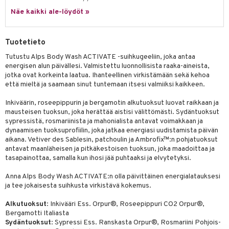
tuotetta
Näe kaikki ale-löydöt »
ranajotuotteet
hkugeelit & saippuat
he 2: Kirkastus
ien- ja Vartalonhoito
 verkkokaupasta
ta & Viikset
talovoiteet
he 3: Kosteutus
teudenhoito
likiilto
t
Tuotetieto
distaminen
rinta ja naamiot
lipuna
matics Elixir
o
Tutustu Alps Body Wash ACTIVATE -suihkugeeliin, joka antaa
rumit
energisen alun päivällesi. Valmistettu luonnollisista raaka-aineista,
distus
ltenrajausväri
yx
inkosuoja
jotka ovat korkeinta laatua. Ihanteellinen virkistämään sekä kehoa
mänympärysvoiteet
että mieltä ja saamaan sinut tuntemaan itsesi valmiiksi kaikkeen.
rumit
makarvat
nique Happy
aihetta Miehille
Inkiväärin, roseepippurin ja bergamotin alkutuoksut luovat raikkaan ja
mien/Huulten Hoito
miväri
nique Happy For Men
nhoito
mausteisen tuoksun, joka herättää aistisi välittömästi. Sydäntuoksut
sypressistä, rosmariinista ja mahonialista antavat voimakkaan ja
kkisiveltmit
kastus
dynaamisen tuoksuprofiilin, joka jatkaa energiasi uudistamista päivän
kkivoide
aikana. Vetiver des Sablesin, patchoulin ja Ambrofix™:n pohjatuoksut
teutus & Soujaus
antavat maanläheisen ja pitkäkestoisen tuoksun, joka maadoittaa ja
tevoide
ranajo & Ihonpuhdistus
tasapainottaa, samalla kun ihosi jää puhtaaksi ja elvytetyksi.
justusvoide
Anna Alps Body Wash ACTIVATE:n olla päivittäinen energialatauksesi
ja tee jokaisesta suihkusta virkistävä kokemus.
kipuna
Alkutuoksut
: Inkivääri Ess. Orpur®, Roseepippuri CO2 Orpur®,
teri
Bergamotti Italiasta
Sydäntuoksut
: Sypressi Ess. Ranskasta Orpur®, Rosmariini Pohjois-
siväri