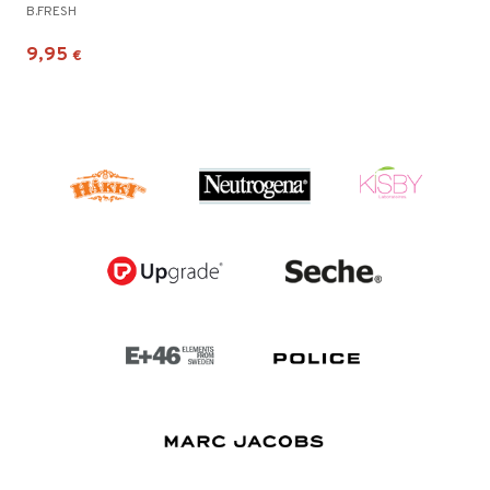
B.FRESH
9,95
€