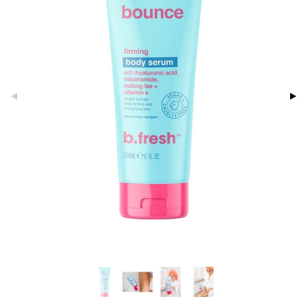
sväri
vojen poisto
nekorut
ulet
 de cologne
onhoito
toaineet
vojen hoito
muksia
likiilto
o
 de parfum
i & Lapset
isteita
vovesi
vovoiteet
lipuna
nzer & Highlighter
nnet
 de toilette
inkotuotteet
ivashamppoo
distus
kkä iho
metiikkalaukkuja
lirasva
kkivoide
okynnet
t tarvikkeet
japakkaukset
dorantit
ve-in hoitoaine
mämeikinpoisto
va iho
rinta
auskynä
tevoide
sien hoito
kkaus
mät
ksukynttilät &
koistuotteet
onetuoksut
toilu
maali iho
japakkaukset
kipuna
silakanpoisto
ut
liner / Kajaali
t Set
talosuihke
ssuihkeet
kölaitteet
vainen iho
amiot
mer
silakat
setit
oripset
eruskettavat tuotteet
arat
mpoot
rumit
teri
vikkeet
makarvat
kojen hoito
lto & Antifrizz
ohoitoa
mänympärysvoiteet
ytetty Päivävoide
mivärit
vojen poisto
pösuojat
sienhoito
ien hoito
heuttavat tuotteet
siväri
rinta
a & Geeli
pytuotteita
hkugeelit & saippuat