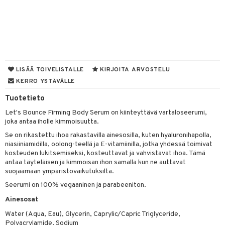
taloöljyt
talovoiteet
t
LISÄÄ TOIVELISTALLE
KIRJOITA ARVOSTELU
KERRO YSTÄVÄLLE
stenlähtö
sasto
ito
iikkalaukkuja
Tuotetieto
sväri
inkotuotteet
sit
mit
otteita
Let's Bounce Firming Body Serum on kiinteyttävä vartaloseerumi,
toaineet
koistuotteet
er shave balm
ko
onhoito
joka antaa iholle kimmoisuutta.
toilu
eruskettavat tuotteet
er shave lotion
inkotuotteet
Se on rikastettu ihoa rakastavilla ainesosilla, kuten hyaluronihapolla,
niasiiniamidilla, oolong-teellä ja E-vitamiinilla, jotka yhdessä toimivat
kölaitteet
vovoiteet
 de cologne
dorantit
linssit
kosteuden lukitsemiseksi, kosteuttavat ja vahvistavat ihoa. Tämä
antaa täyteläisen ja kimmoisan ihon samalla kun ne auttavat
mpoot
metiikkalaukkuja
 de toilette
koistuotteet
UE
suojaamaan ympäristövaikutuksilta.
Seerumi on 100% vegaaninen ja parabeeniton.
vikkeita
rinta
japakkaukset
eruskettavat tuotteet
e
spalvelu
Ainesosat
japakkaus
vojen poisto
 10
 System
ksiä & vastauksia
Water (Aqua, Eau), Glycerin, Caprylic/Capric Triglyceride,
amiot
ien hoito
Polyacrylamide, Sodium
he 1: Puhdistus
ito