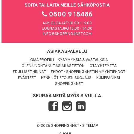
SOITA TAI LAITA MEILLE SÄHKÖPOSTIA
0800 9 18486
AUKIOLOAJAT: 10.00 - 16.00
LOUNASTAUKO 13.00 - 14.00
INFO@SHOPPING4NET.COM
ASIAKASPALVELU
OMA PROFIILI
KYSYMYKSIÄ & VASTAUKSIA
OLEN UNOHTANUT ASIAKASTIETONI
OTA YHTEYTTÄ
EDULLISET HINNAT
EHDOT - SHOPPING4NETIN MYYNTIEHDOT
EVÄSTEET
HENKILÖTIETOJEN SUOJAUS
KUMPPANIKSI
SHOPPING4NET
SEURAA MEITÄ MYÖS SIVUILLA
© 2026 SHOPPING4NET
•
SITEMAP