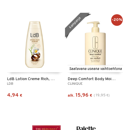
kampanja
-20%
Saatavana useana vaihtoehtona
LdB Lotion Creme Rich, Jasmine - Dry Skin
Deep Comfort Body Moisture
LDB
CLINIQUE
4,94
15,96
19,95
€
alk.
€
(
€
)