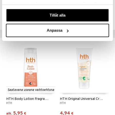
samlat in när du har använt deras tjänster. Du godkänner
våra cookies vid fortsatt användande av vår webbplats.
Tuotenumero
Tillåt alla
CYP06-YO-300-XX-XX
Anpassa
Suositut tuotteet
Saatavana useana vaihtoehtona
HTH Body Lotion Fragrance Free
HTH Original Universal Creme - Extra Dry skin
HTH
HTH
5,95
4,94
alk.
€
€