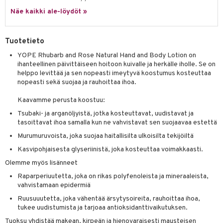
tuotetta
Näe kaikki ale-löydöt »
ranajotuotteet
hkugeelit & saippuat
he 2: Kirkastus
ien- ja Vartalonhoito
 verkkokaupasta
ta & Viikset
talovoiteet
he 3: Kosteutus
teudenhoito
likiilto
t
Tuotetieto
distaminen
rinta ja naamiot
lipuna
matics Elixir
o
YOPE Rhubarb and Rose Natural Hand and Body Lotion on
rumit
ihanteellinen päivittäiseen hoitoon kuivalle ja herkälle iholle. Se on
distus
ltenrajausväri
yx
inkosuoja
helppo levittää ja sen nopeasti imeytyvä koostumus kosteuttaa
mänympärysvoiteet
nopeasti sekä suojaa ja rauhoittaa ihoa.
rumit
makarvat
nique Happy
aihetta Miehille
Kaavamme perusta koostuu:
mien/Huulten Hoito
miväri
nique Happy For Men
nhoito
Tsubaki- ja arganöljyistä, jotka kosteuttavat, uudistavat ja
kkisiveltmit
kastus
tasoittavat ihoa samalla kun ne vahvistavat sen suojaavaa estettä
kkivoide
Murumuruvoista, joka suojaa haitallisilta ulkoisilta tekijöiltä
teutus & Soujaus
Kasvipohjaisesta glyseriinistä, joka kosteuttaa voimakkaasti.
tevoide
ranajo & Ihonpuhdistus
Olemme myös lisänneet
justusvoide
Raparperiuutetta, joka on rikas polyfenoleista ja mineraaleista,
vahvistamaan epidermiä
kipuna
Ruusuuutetta, joka vähentää ärsytysoireita, rauhoittaa ihoa,
teri
tukee uudistumista ja tarjoaa antioksidanttivaikutuksen.
siväri
Tuoksu yhdistää makean, kirpeän ja hienovaraisesti mausteisen