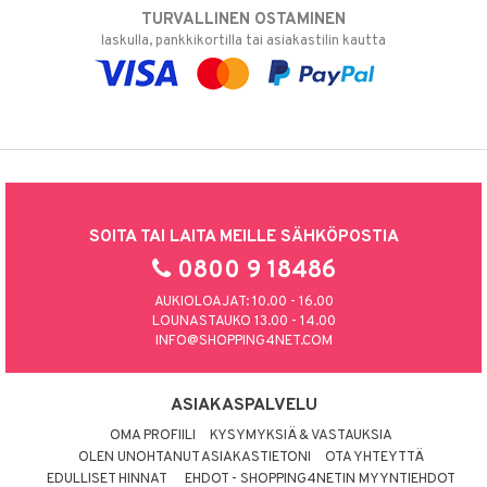
TURVALLINEN OSTAMINEN
laskulla, pankkikortilla tai asiakastilin kautta
SOITA TAI LAITA MEILLE SÄHKÖPOSTIA
0800 9 18486
AUKIOLOAJAT: 10.00 - 16.00
LOUNASTAUKO 13.00 - 14.00
INFO@SHOPPING4NET.COM
ASIAKASPALVELU
OMA PROFIILI
KYSYMYKSIÄ & VASTAUKSIA
OLEN UNOHTANUT ASIAKASTIETONI
OTA YHTEYTTÄ
EDULLISET HINNAT
EHDOT - SHOPPING4NETIN MYYNTIEHDOT