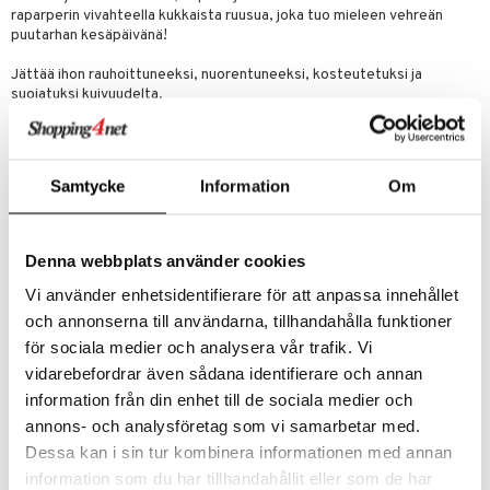
raparperin vivahteella kukkaista ruusua, joka tuo mieleen vehreän
mänrajauskynät
puutarhan kesäpäivänä!
Jättää ihon rauhoittuneeksi, nuorentuneeksi, kosteutetuksi ja
suojatuksi kuivuudelta.
Jos rakastat tätä tuoksua, muista tutustua luonnolliseen
käsivoiteeseemme, käsisaippuaamme ja suihkugeeliimme samasta
valikoimasta!
Samtycke
Information
Om
Käyttö
Levitä puhtaalle ja kuivalle iholle suihkun tai kylvyn jälkeen. Käytä
erityisesti kuiville alueille. Käytä tarpeen mukaan välittömään
Denna webbplats använder cookies
uudistukseen, joka jättää kätesi ja vartalosi kosteutetuksi, pehmeäksi
Vi använder enhetsidentifierare för att anpassa innehållet
ja säteileväksi.
och annonserna till användarna, tillhandahålla funktioner
Ainesosat
för sociala medier och analysera vår trafik. Vi
Aqua, Olea Europaea Fruit Oil, Glycerin, Butyrospermum Parkii
vidarebefordrar även sådana identifierare och annan
Butter, Cetearyl Glucoside, Sorbitan Olivate, Glyceryl Stearate,
Dicaprylyl Ether, Astrocaryum Murumuru Seed Butter, Cetearyl
information från din enhet till de sociala medier och
Alcohol, Camellia Japonica Seed Oil, Argania Spinosa Kernel Oil, Rosa
annons- och analysföretag som vi samarbetar med.
Canina Fruit Oil, Rheum Officinale Stem Extract, Dehydroacetic Acid,
Dessa kan i sin tur kombinera informationen med annan
Parfum, Xanthan Gum, Lactic Acid, Tocopherol, Benzyl Alcohol,
Benzyl Salicylate, Limonene, Geraniol, Linalool, Citronellol
information som du har tillhandahållit eller som de har