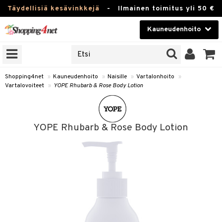
Täydellisiä kesävinkkejä
-
Ilmainen toimitus yli 50 €
Kauneudenhoito
ERKKEJÄ
Kauneudenhoito
M BRANDS
T
Piilolinssit
Shopping4net
»
Kauneudenhoito
»
Naisille
»
Vartalonhoito
»
Vartalovoiteet
»
YOPE Rhubarb & Rose Body Lotion
JAT
Luontaistuotteet
UOTTEITA
Apteekki
YOPE Rhubarb & Rose Body Lotion
Fitness
t
Koti & Sisustus
t Set
ito
Lelut, Lapsi & Vauva
jat / Kammat
inkotuotteet
Tuotemerkkejä
skuurit
koistuotteet
lakorut
iikka
Kampanjat
stenlähtö
eruskettavat tuotteet
vakorut
t Set
mit