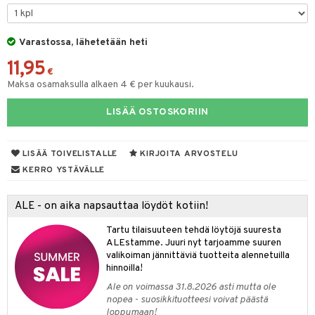
taloöljyt
talovoiteet
Varastossa, lähetetään heti
11,95
€
Maksa osamaksulla alkaen 4 € per kuukausi.
t
LISÄÄ OSTOSKORIIN
stenlähtö
sasto
ito
iikkalaukkuja
sväri
inkotuotteet
sit
mit
otteita
LISÄÄ TOIVELISTALLE
KIRJOITA ARVOSTELU
toaineet
koistuotteet
er shave balm
ko
onhoito
KERRO YSTÄVÄLLE
toilu
eruskettavat tuotteet
er shave lotion
inkotuotteet
ALE - on aika napsauttaa löydöt kotiin!
kölaitteet
vovoiteet
 de cologne
dorantit
linssit
Tartu tilaisuuteen tehdä löytöjä suuresta
mpoot
metiikkalaukkuja
 de toilette
koistuotteet
UE
ALEstamme. Juuri nyt tarjoamme suuren
valikoiman jännittäviä tuotteita alennetuilla
vikkeita
rinta
japakkaukset
eruskettavat tuotteet
e
hinnoilla!
spalvelu
japakkaus
vojen poisto
Ale on voimassa 31.8.2026 asti mutta ole
 10
 System
ksiä & vastauksia
nopea - suosikkituotteesi voivat päästä
amiot
ien hoito
loppumaan!
he 1: Puhdistus
ito