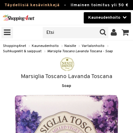
Täydellisiä kesävinkkejä
-
Ilmainen toimitus yli 50 €
Kauneudenhoito
ERKKEJÄ
Kauneudenhoito
M BRANDS
T
Piilolinssit
Shopping4net
»
Kauneudenhoito
»
Naisille
»
Vartalonhoito
»
Suihkugeelit & saippuat
»
Marsiglia Toscano Lavanda Toscana - Soap
JAT
Luontaistuotteet
UOTTEITA
Apteekki
Marsiglia Toscano Lavanda Toscana
Fitness
Soap
t
Koti & Sisustus
t Set
ito
Lelut, Lapsi & Vauva
jat / Kammat
inkotuotteet
Tuotemerkkejä
skuurit
koistuotteet
lakorut
iikka
Kampanjat
stenlähtö
eruskettavat tuotteet
vakorut
t Set
mit