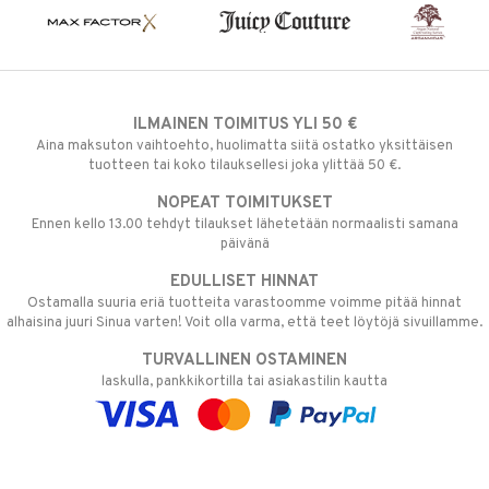
ILMAINEN TOIMITUS YLI 50 €
Aina maksuton vaihtoehto, huolimatta siitä ostatko yksittäisen
tuotteen tai koko tilauksellesi joka ylittää 50 €.
NOPEAT TOIMITUKSET
Ennen kello 13.00 tehdyt tilaukset lähetetään normaalisti samana
päivänä
EDULLISET HINNAT
Ostamalla suuria eriä tuotteita varastoomme voimme pitää hinnat
alhaisina juuri Sinua varten! Voit olla varma, että teet löytöjä sivuillamme.
TURVALLINEN OSTAMINEN
laskulla, pankkikortilla tai asiakastilin kautta