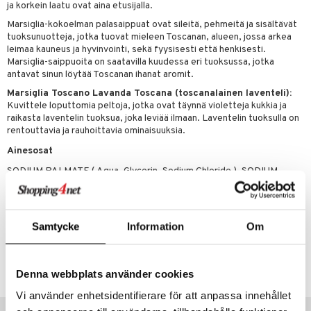
ja korkein laatu ovat aina etusijalla.
tuotetta
ranajotuotteet
hkugeelit & saippuat
he 2: Kirkastus
ien- ja Vartalonhoito
Marsiglia-kokoelman palasaippuat ovat sileitä, pehmeitä ja sisältävät
 verkkokaupasta
tuoksunuotteja, jotka tuovat mieleen Toscanan, alueen, jossa arkea
ta & Viikset
talovoiteet
he 3: Kosteutus
teudenhoito
likiilto
t
leimaa kauneus ja hyvinvointi, sekä fyysisesti että henkisesti.
Marsiglia-saippuoita on saatavilla kuudessa eri tuoksussa, jotka
distaminen
rinta ja naamiot
lipuna
matics Elixir
o
antavat sinun löytää Toscanan ihanat aromit.
rumit
Marsiglia Toscano Lavanda Toscana (toscanalainen laventeli):
distus
ltenrajausväri
yx
inkosuoja
Kuvittele loputtomia peltoja, jotka ovat täynnä violetteja kukkia ja
mänympärysvoiteet
rumit
makarvat
raikasta laventelin tuoksua, joka leviää ilmaan. Laventelin tuoksulla on
nique Happy
aihetta Miehille
rentouttavia ja rauhoittavia ominaisuuksia.
mien/Huulten Hoito
miväri
nique Happy For Men
nhoito
Ainesosat
kkisiveltmit
kastus
SODIUM PALMATE ( Aqua, Glycerin, Sodium Chloride ), SODIUM
COCOATE/SODIUM PALMKERNELATE, PARFUM ( Coumarin,
kkivoide
teutus & Soujaus
Limonene, Geraniol, Linalool), TETRASODIUM ETIDRONATE,
LAVANDULA ANGUSTIFOLIA EXTRACT
tevoide
ranajo & Ihonpuhdistus
Samtycke
Information
Om
justusvoide
Tuotenumero
kipuna
CND17-0Z-200-XX-XX
Denna webbplats använder cookies
teri
Vi använder enhetsidentifierare för att anpassa innehållet
Vinkkejä sinulle
siväri