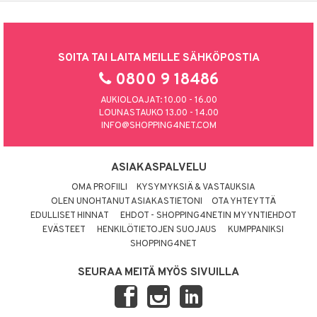
SOITA TAI LAITA MEILLE SÄHKÖPOSTIA
0800 9 18486
AUKIOLOAJAT: 10.00 - 16.00
LOUNASTAUKO 13.00 - 14.00
INFO@SHOPPING4NET.COM
ASIAKASPALVELU
OMA PROFIILI
KYSYMYKSIÄ & VASTAUKSIA
OLEN UNOHTANUT ASIAKASTIETONI
OTA YHTEYTTÄ
EDULLISET HINNAT
EHDOT - SHOPPING4NETIN MYYNTIEHDOT
EVÄSTEET
HENKILÖTIETOJEN SUOJAUS
KUMPPANIKSI
SHOPPING4NET
SEURAA MEITÄ MYÖS SIVUILLA