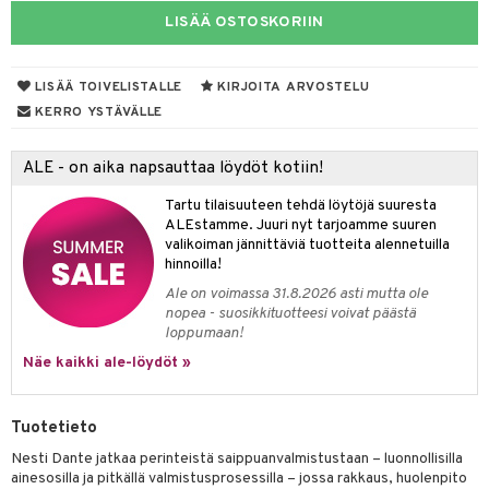
LISÄÄ OSTOSKORIIN
taloöljyt
talovoiteet
LISÄÄ TOIVELISTALLE
KIRJOITA ARVOSTELU
KERRO YSTÄVÄLLE
t
ALE - on aika napsauttaa löydöt kotiin!
stenlähtö
sasto
ito
iikkalaukkuja
Tartu tilaisuuteen tehdä löytöjä suuresta
sväri
inkotuotteet
sit
mit
otteita
ALEstamme. Juuri nyt tarjoamme suuren
valikoiman jännittäviä tuotteita alennetuilla
toaineet
koistuotteet
er shave balm
ko
onhoito
hinnoilla!
toilu
eruskettavat tuotteet
er shave lotion
inkotuotteet
Ale on voimassa 31.8.2026 asti mutta ole
nopea - suosikkituotteesi voivat päästä
kölaitteet
vovoiteet
 de cologne
dorantit
linssit
loppumaan!
Näe kaikki ale-löydöt »
mpoot
metiikkalaukkuja
 de toilette
koistuotteet
UE
vikkeita
rinta
japakkaukset
eruskettavat tuotteet
e
spalvelu
Tuotetieto
japakkaus
vojen poisto
 10
 System
Nesti Dante jatkaa perinteistä saippuanvalmistustaan – luonnollisilla
ksiä & vastauksia
ainesosilla ja pitkällä valmistusprosessilla – jossa rakkaus, huolenpito
amiot
ien hoito
he 1: Puhdistus
ito