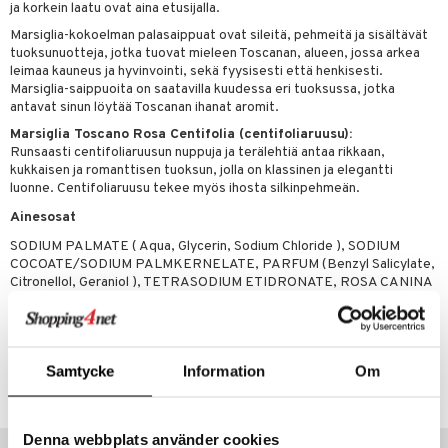
ja korkein laatu ovat aina etusijalla.
tuotetta
ranajotuotteet
hkugeelit & saippuat
he 2: Kirkastus
ien- ja Vartalonhoito
Marsiglia-kokoelman palasaippuat ovat sileitä, pehmeitä ja sisältävät
 verkkokaupasta
tuoksunuotteja, jotka tuovat mieleen Toscanan, alueen, jossa arkea
ta & Viikset
talovoiteet
he 3: Kosteutus
teudenhoito
likiilto
t
leimaa kauneus ja hyvinvointi, sekä fyysisesti että henkisesti.
Marsiglia-saippuoita on saatavilla kuudessa eri tuoksussa, jotka
distaminen
rinta ja naamiot
lipuna
matics Elixir
o
antavat sinun löytää Toscanan ihanat aromit.
rumit
Marsiglia Toscano Rosa Centifolia (centifoliaruusu):
distus
ltenrajausväri
yx
inkosuoja
Runsaasti centifoliaruusun nuppuja ja terälehtiä antaa rikkaan,
mänympärysvoiteet
rumit
makarvat
kukkaisen ja romanttisen tuoksun, jolla on klassinen ja elegantti
nique Happy
aihetta Miehille
luonne. Centifoliaruusu tekee myös ihosta silkinpehmeän.
mien/Huulten Hoito
miväri
nique Happy For Men
nhoito
Ainesosat
kkisiveltmit
kastus
SODIUM PALMATE ( Aqua, Glycerin, Sodium Chloride ), SODIUM
COCOATE/SODIUM PALMKERNELATE, PARFUM (Benzyl Salicylate,
kkivoide
teutus & Soujaus
Citronellol, Geraniol ), TETRASODIUM ETIDRONATE, ROSA CANINA
FRUIT EXTRACT
tevoide
ranajo & Ihonpuhdistus
justusvoide
Tuotenumero
Samtycke
Information
Om
kipuna
CND16-0Z-200-XX-XX
teri
Denna webbplats använder cookies
Vinkkejä sinulle
siväri