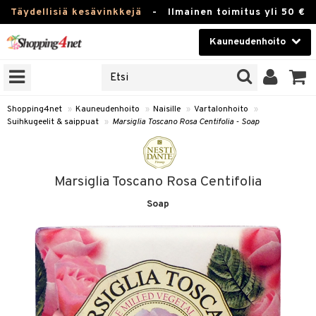
Täydellisiä kesävinkkejä
-
Ilmainen toimitus yli 50 €
Kauneudenhoito
ERKKEJÄ
Kauneudenhoito
M BRANDS
T
Piilolinssit
Shopping4net
»
Kauneudenhoito
»
Naisille
»
Vartalonhoito
»
Suihkugeelit & saippuat
»
Marsiglia Toscano Rosa Centifolia - Soap
JAT
Luontaistuotteet
UOTTEITA
Apteekki
Marsiglia Toscano Rosa Centifolia
Fitness
Soap
t
Koti & Sisustus
t Set
ito
Lelut, Lapsi & Vauva
jat / Kammat
inkotuotteet
Tuotemerkkejä
skuurit
koistuotteet
lakorut
iikka
Kampanjat
stenlähtö
eruskettavat tuotteet
vakorut
t Set
mit