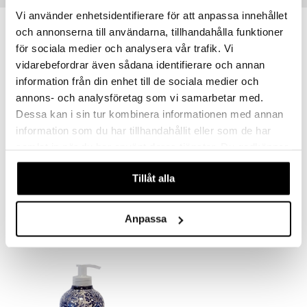
Vi använder enhetsidentifierare för att anpassa innehållet
mänrajauskynät
och annonserna till användarna, tillhandahålla funktioner
för sociala medier och analysera vår trafik. Vi
vidarebefordrar även sådana identifierare och annan
information från din enhet till de sociala medier och
annons- och analysföretag som vi samarbetar med.
Dessa kan i sin tur kombinera informationen med annan
information som du har tillhandahållit eller som de har
samlat in när du har använt deras tjänster. Du godkänner
våra cookies vid fortsatt användande av vår webbplats.
Marsiglia Toscano Tabacco Italiano - Soap
Villa Sole Gel Chinotto d'Amalfi - Liquid Soap
Tillåt alla
NESTI DANTE
NESTI DANTE
8,95
18,95
€
€
Anpassa