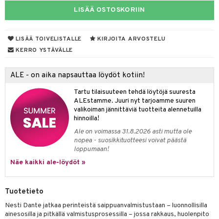
LISÄÄ OSTOSKORIIN
taloöljyt
talovoiteet
LISÄÄ TOIVELISTALLE
KIRJOITA ARVOSTELU
KERRO YSTÄVÄLLE
t
ALE - on aika napsauttaa löydöt kotiin!
stenlähtö
sasto
ito
iikkalaukkuja
Tartu tilaisuuteen tehdä löytöjä suuresta
sväri
inkotuotteet
sit
mit
otteita
ALEstamme. Juuri nyt tarjoamme suuren
valikoiman jännittäviä tuotteita alennetuilla
toaineet
koistuotteet
er shave balm
ko
onhoito
hinnoilla!
toilu
eruskettavat tuotteet
er shave lotion
inkotuotteet
Ale on voimassa 31.8.2026 asti mutta ole
nopea - suosikkituotteesi voivat päästä
kölaitteet
vovoiteet
 de cologne
dorantit
linssit
loppumaan!
Näe kaikki ale-löydöt »
mpoot
metiikkalaukkuja
 de toilette
koistuotteet
UE
vikkeita
rinta
japakkaukset
eruskettavat tuotteet
e
spalvelu
Tuotetieto
japakkaus
vojen poisto
 10
 System
Nesti Dante jatkaa perinteistä saippuanvalmistustaan – luonnollisilla
ksiä & vastauksia
ainesosilla ja pitkällä valmistusprosessilla – jossa rakkaus, huolenpito
amiot
ien hoito
he 1: Puhdistus
ito