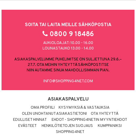
SOITA TAI LAITA MEILLE SÄHKÖPOSTIA
0800 9 18486
AUKIOLOAJAT: 10.00 - 16.00
LOUNASTAUKO 13.00 - 14.00
ASIAKASPALVELUMME PUHELIMITSE ON SULJETTUNA 29.6.–
27.7. OTA MEIHIN YHTEYTTÄ SÄHKÖPOSTITSE
NIIN AUTAMME SINUA MAHDOLLISIMMAN PIAN.
INFO@SHOPPING4NET.COM
ASIAKASPALVELU
OMA PROFIILI
KYSYMYKSIÄ & VASTAUKSIA
OLEN UNOHTANUT ASIAKASTIETONI
OTA YHTEYTTÄ
EDULLISET HINNAT
EHDOT - SHOPPING4NETIN MYYNTIEHDOT
EVÄSTEET
HENKILÖTIETOJEN SUOJAUS
KUMPPANIKSI
SHOPPING4NET