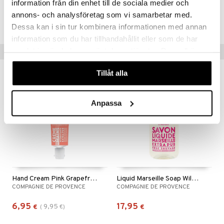
information från din enhet till de sociala medier och
Tuotenumero
annons- och analysföretag som vi samarbetar med.
mänrajauskynät
CCP31-CX-30-XX-XX
Dessa kan i sin tur kombinera informationen med annan
information som du har tillhandahållit eller som de har
samlat in när du har använt deras tjänster. Du godkänner
Vinkkejä sinulle
våra cookies vid fortsatt användande av vår webbplats.
Tillåt alla
-30%
Anpassa
Hand Cream Pink Grapefruit
Liquid Marseille Soap Wild Rose
COMPAGNIE DE PROVENCE
COMPAGNIE DE PROVENCE
6,95
17,95
9,95
€
(
€
)
€