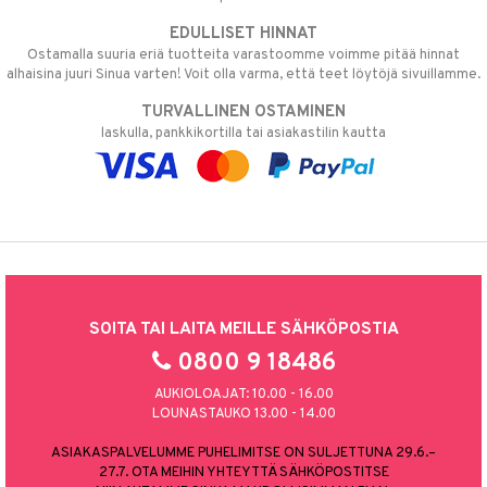
EDULLISET HINNAT
Ostamalla suuria eriä tuotteita varastoomme voimme pitää hinnat
alhaisina juuri Sinua varten! Voit olla varma, että teet löytöjä sivuillamme.
TURVALLINEN OSTAMINEN
laskulla, pankkikortilla tai asiakastilin kautta
SOITA TAI LAITA MEILLE SÄHKÖPOSTIA
0800 9 18486
AUKIOLOAJAT: 10.00 - 16.00
LOUNASTAUKO 13.00 - 14.00
ASIAKASPALVELUMME PUHELIMITSE ON SULJETTUNA 29.6.–
27.7. OTA MEIHIN YHTEYTTÄ SÄHKÖPOSTITSE