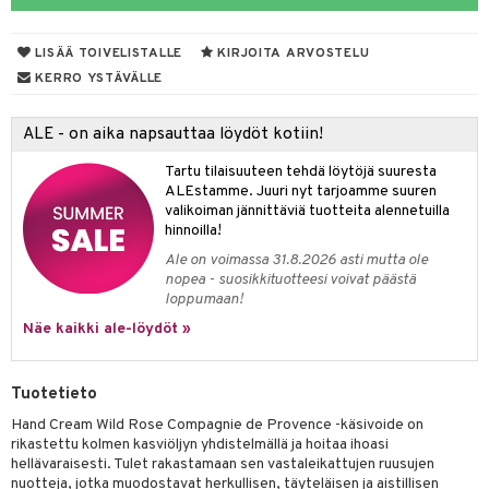
taloöljyt
LISÄÄ TOIVELISTALLE
KIRJOITA ARVOSTELU
talovoiteet
KERRO YSTÄVÄLLE
ALE - on aika napsauttaa löydöt kotiin!
t
Tartu tilaisuuteen tehdä löytöjä suuresta
stenlähtö
sasto
ito
iikkalaukkuja
ALEstamme. Juuri nyt tarjoamme suuren
valikoiman jännittäviä tuotteita alennetuilla
sväri
inkotuotteet
sit
mit
otteita
hinnoilla!
toaineet
koistuotteet
er shave balm
ko
onhoito
Ale on voimassa 31.8.2026 asti mutta ole
nopea - suosikkituotteesi voivat päästä
toilu
eruskettavat tuotteet
er shave lotion
inkotuotteet
loppumaan!
kölaitteet
Näe kaikki ale-löydöt »
vovoiteet
 de cologne
dorantit
linssit
mpoot
metiikkalaukkuja
 de toilette
koistuotteet
UE
Tuotetieto
vikkeita
rinta
japakkaukset
eruskettavat tuotteet
e
Hand Cream Wild Rose Compagnie de Provence -käsivoide on
spalvelu
japakkaus
vojen poisto
rikastettu kolmen kasviöljyn yhdistelmällä ja hoitaa ihoasi
 10
 System
hellävaraisesti. Tulet rakastamaan sen vastaleikattujen ruusujen
ksiä & vastauksia
amiot
ien hoito
nuotteja, jotka muodostavat herkullisen, täyteläisen ja aistillisen
he 1: Puhdistus
ito