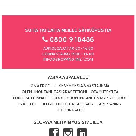
SOITA TAI LAITA MEILLE SÄHKÖPOSTIA
0800 9 18486
AUKIOLOAJAT: 10.00 - 16.00
LOUNASTAUKO 13.00 - 14.00
INFO@SHOPPING4NET.COM
ASIAKASPALVELU
OMA PROFIILI
KYSYMYKSIÄ & VASTAUKSIA
OLEN UNOHTANUT ASIAKASTIETONI
OTA YHTEYTTÄ
EDULLISET HINNAT
EHDOT - SHOPPING4NETIN MYYNTIEHDOT
EVÄSTEET
HENKILÖTIETOJEN SUOJAUS
KUMPPANIKSI
SHOPPING4NET
SEURAA MEITÄ MYÖS SIVUILLA