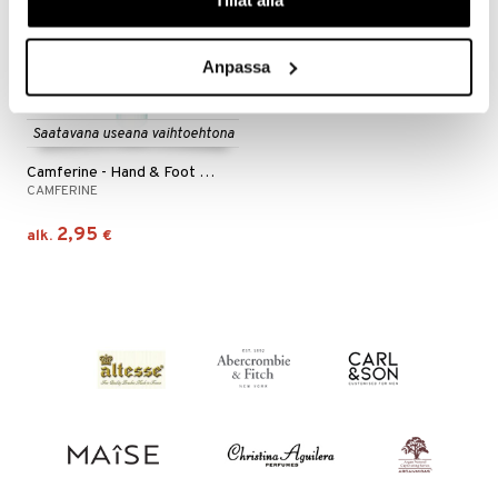
Tillåt alla
mänrajauskynät
Anpassa
Saatavana useana vaihtoehtona
Camferine - Hand & Foot Cream
CAMFERINE
2,95
alk.
€