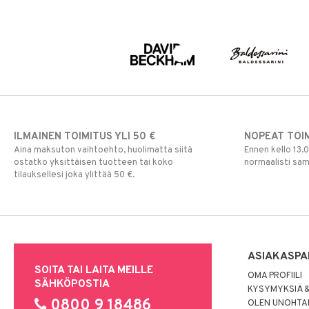
Poskipuna
Puuteri
Ripsiväri
Silmänrajauskynät
ILMAINEN TOIMITUS YLI 50 €
NOPEAT TOI
Aina maksuton vaihtoehto, huolimatta siitä
Ennen kello 13.
ostatko yksittäisen tuotteen tai koko
normaalisti sa
tilauksellesi joka ylittää 50 €.
ASIAKASPA
SOITA TAI LAITA MEILLE
OMA PROFIILI
SÄHKÖPOSTIA
KYSYMYKSIÄ &
0800 9 18486
OLEN UNOHTAN