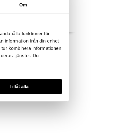
Om
andahålla funktioner för
rmula Hand
Norwegian Formula Lip
n information från din enhet
nted
Care Spf20
 tur kombinera informationen
NEUTROGENA
 deras tjänster. Du
3,95
€
Tillåt alla