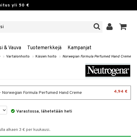
itus yli 50 €
si & Vauva
Tuotemerkkejä
Kampanjat
e
»
Vartalonhoito
»
Käsien hoito
»
Norwegian Formula Perfumed Hand Creme
4,94 €
- Norwegian Formula Perfumed Hand Creme
Varastossa, lähetetään heti
la alkaen 3 € per kuukausi.