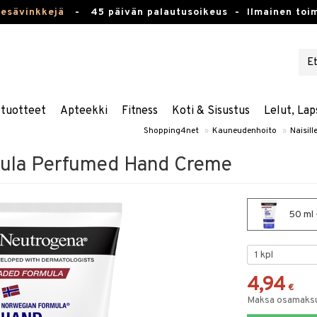
kesävinkkejä
-
45 päivän palautusoikeus -
Ilmainen toim
stuotteet
Apteekki
Fitness
Koti & Sisustus
Lelut, Lap
Shopping4net
»
Kauneudenhoito
»
Naisill
ula Perfumed Hand Creme
50 ml 
4,94
€
Maksa osamaksul