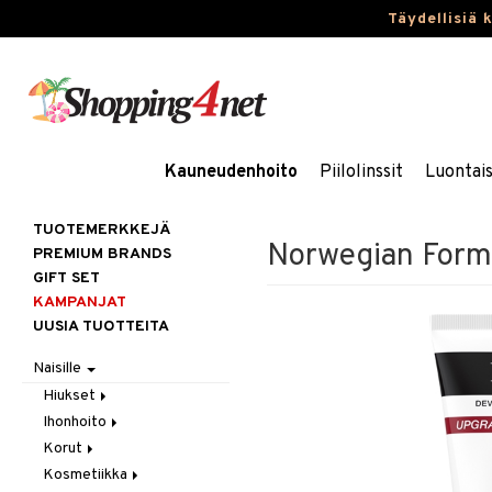
Täydellisiä 
Kauneudenhoito
Piilolinssit
Luontai
TUOTEMERKKEJÄ
Norwegian Form
PREMIUM BRANDS
GIFT SET
KAMPANJAT
UUSIA TUOTTEITA
Naisille
Hiukset
Ihonhoito
Gift Set
Korut
Harjat / Kammat
Aurinkotuotteet
Kosmetiikka
Hiuskuurit
Erikoistuotteet
Kaulakorut