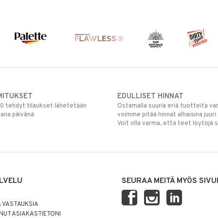
MITUKSET
EDULLISET HINNAT
00 tehdyt tilaukset lähetetään
Ostamalla suuria eriä tuotteita 
mana päivänä
voimme pitää hinnat alhaisina juuri
Voit olla varma, että teet löytöjä 
LVELU
SEURAA MEITÄ MYÖS SIVU
 VASTAUKSIA
UT ASIAKASTIETONI