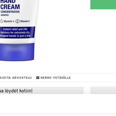
RJOITA ARVOSTELU
KERRO YSTÄVÄLLE
a löydöt kotiin!
isuuteen tehdä löytöjä suuresta ALEstamme. Juuri
mme suuren valikoiman jännittäviä tuotteita
a hinnoilla!