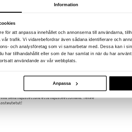
massa 31.8.2026 asti mutta ole nopea -
Information
otteesi voivat päästä loppumaan!
i ale-löydöt »
cookies
e för att anpassa innehållet och annonserna till användarna, tillh
Norwegian Fo
vår trafik. Vi vidarebefordrar även sådana identifierare och anna
sarja ihonhoitotuotteita Neutrogenalta ja se
Creme Unsce
ossa eräs iholääkäri havaitsi, että kalastajilla oli
nnons- och analysföretag som vi samarbetar med. Dessa kan i sin
NEUTROGENA
ssä, odotusten vastaisesti. Kun hän tutki asiaa
har tillhandahållit eller som de har samlat in när du har använt
4,94
tui kalassa olevista öljyistä!
€
ortsatt användande av vår webbplats.
in koostumus, joka matkii kosteuttavia ja
yssä, mutta sisältää myös glyseriiniä, joka
ti. Hyvä tuotesarja joka sopii kuivalle ja erittäin
Anpassa
Creme on aito kauneusklassikko! Sen glyseriinillä
lievittää kuivaa ihoa vaikeimmissakin olosuhteissa.
avilla sekä hajustettuna että hajusteettomana. Tekee
 kosteutetut!